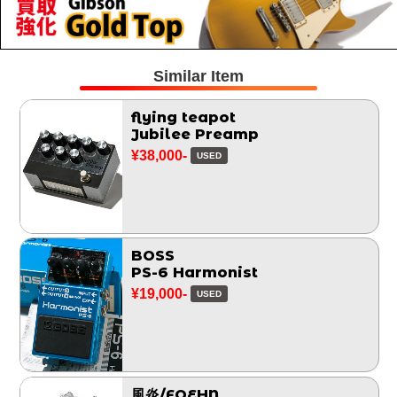
Similar Item
flying teapot
Jubilee Preamp
¥38,000-
USED
BOSS
PS-6 Harmonist
¥19,000-
USED
風炎/FOEHN