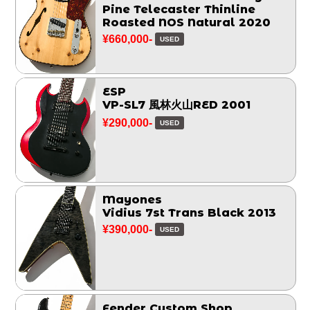
Pine Telecaster Thinline
Roasted NOS Natural 2020
¥660,000-
USED
ESP
VP-SL7 風林火山RED 2001
¥290,000-
USED
Mayones
Vidius 7st Trans Black 2013
¥390,000-
USED
Fender Custom Shop