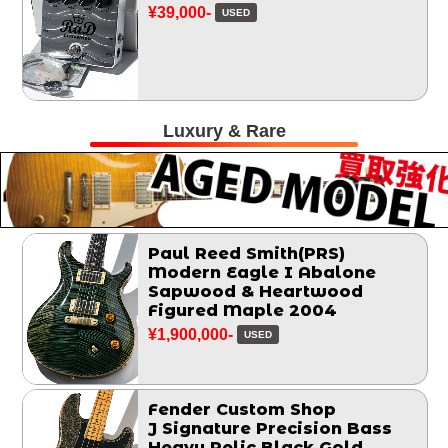
¥39,000-
USED
Luxury & Rare
Paul Reed Smith(PRS)
Modern Eagle I Abalone
Sapwood & Heartwood
Figured Maple 2004
¥1,900,000-
USED
Fender Custom Shop
J Signature Precision Bass
Heavy Relic Black Gold