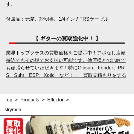
す。
付属品：元箱、説明書、1/4インチTRSケーブル
【 ギターの買取強化中！ 】
業界トップクラスの買取価格をご提示中！アポなし店頭
持込でもその場でお支払い可能です。他店様との比較で
も頑張らせていただきます！特にGibson、Fender、PR
S、Suhr、ESP、Xotic、など！→ 買取見積もりをする
Top
>
Products
>
Effector
>
strymon