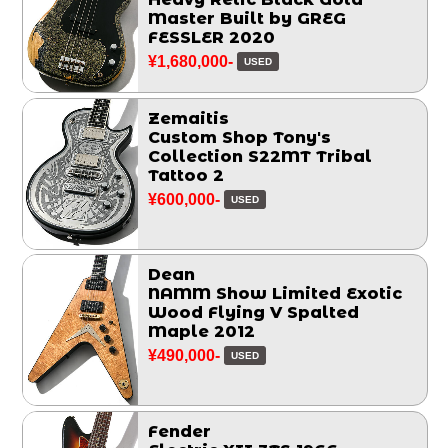
Master Built by GREG
FESSLER 2020
¥1,680,000-
USED
Zemaitis
Custom Shop Tony's
Collection S22MT Tribal
Tattoo 2
¥600,000-
USED
Dean
NAMM Show Limited Exotic
Wood Flying V Spalted
Maple 2012
¥490,000-
USED
Fender