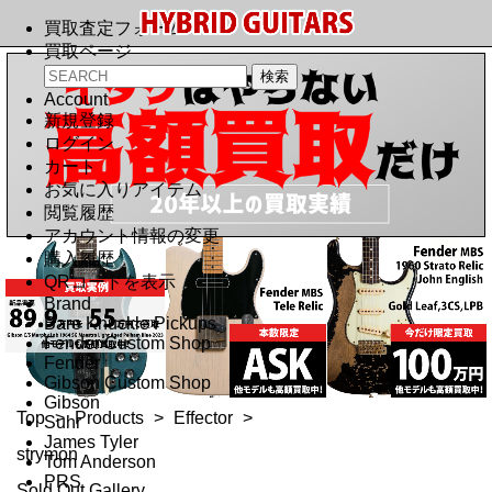
買取査定フォーム
買取ページ
Account
新規登録
ログイン
カート
お気に入りアイテム
閲覧履歴
アカウント情報の変更
購入履歴
QRコードを表示
Brand
Bare Knuckle Pickups
Fender Custom Shop
Fender
Gibson Custom Shop
Gibson
Top
>
Products
>
Effector
>
Suhr
James Tyler
strymon
Tom Anderson
PRS
Sold Out Gallery