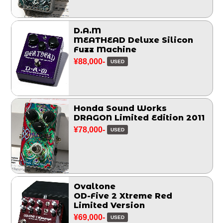
D.A.M
MEATHEAD Deluxe Silicon
Fuzz Machine
¥88,000-
USED
Honda Sound Works
DRAGON Limited Edition 2011
¥78,000-
USED
Ovaltone
OD-Five 2 Xtreme Red
Limited Version
¥69,000-
USED