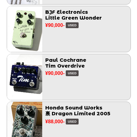
BJF Electronics
Little Green Wonder
¥90,000-
USED
Paul Cochrane
Tim Overdrive
¥90,000-
USED
Honda Sound Works
裏 Dragon Limited 2005
¥88,000-
USED