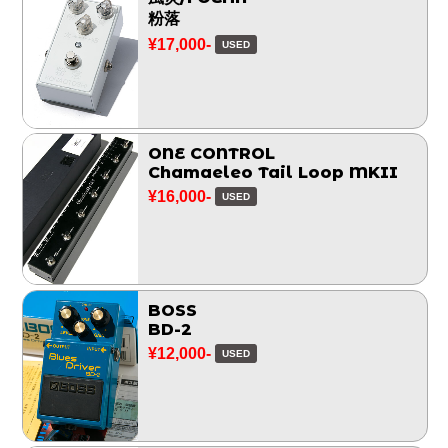
粉落
¥17,000-
USED
ONE CONTROL
Chamaeleo Tail Loop MKII
¥16,000-
USED
BOSS
BD-2
¥12,000-
USED