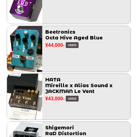
Beetronics
Octa Hive Aged Blue
¥44,000-
USED
HATA
Mireille x Alias Sound x
JACKMAN Le Vent
¥43,000-
USED
Shigemori
RaD Distortion