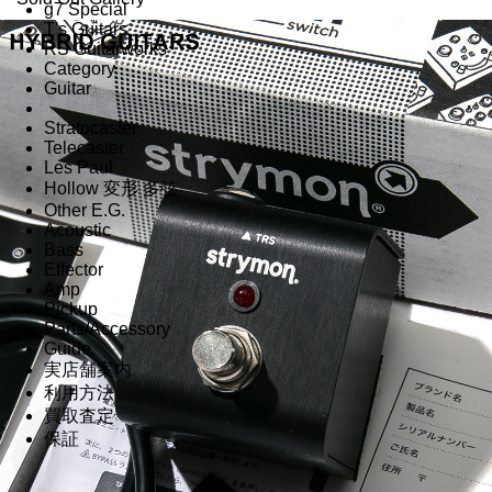
g7 Special
T's Guitars
RS Guitarworks
Category
Guitar
Stratocaster
Telecaster
Les Paul
Hollow 変形 多弦
Other E.G.
Acoustic
Bass
Effector
Amp
Pickup
Parts/Accessory
Guide
実店舗案内
利用方法
買取査定
保証