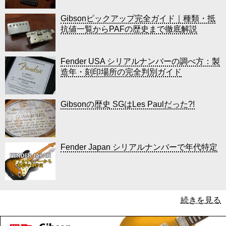
Gibsonピックアップ完全ガイド｜種類・抵
抗値一覧からPAFの歴史まで徹底解説
Fender USA シリアルナンバーの調べ方：製
造年・刻印場所の完全判別ガイド
Gibsonの歴史 SGはLes Paulだった?!
Fender Japan シリアルナンバーで年代特定
続きを見る