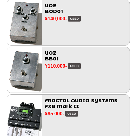
UOZ
BOD01
¥140,000-
USED
UOZ
BB01
¥110,000-
USED
FRACTAL AUDIO SYSTEMS
FX8 Mark II
¥95,000-
USED