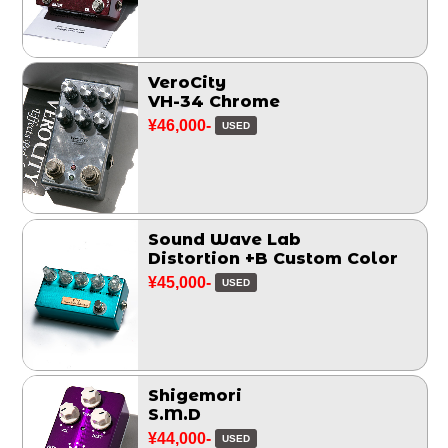
VeroCity
VH-34 Chrome
¥46,000-
USED
Sound Wave Lab
Distortion +B Custom Color
¥45,000-
USED
Shigemori
S.M.D
¥44,000-
USED