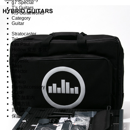
g7 Special
T's Guitars
RS Guitarworks
Category
Guitar
Stratocaster
Telecaster
Les Paul
Hollow 変形 多弦
Other E.G.
Acoustic
Bass
Effector
Amp
Pickup
Parts/Accessory
Guide
実店舗案内
利用方法
買取査定
保証