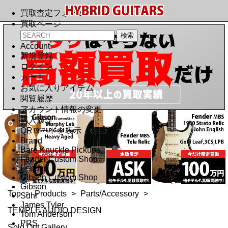
買取査定フォーム
買取ページ
Account
新規登録
ログイン
カート
お気に入りアイテム
閲覧履歴
アカウント情報の変更
購入履歴
QRコードを表示
Brand
Bare Knuckle Pickups
Fender Custom Shop
Fender
Gibson Custom Shop
Gibson
Top
>
Products
>
Parts/Accessory
>
Suhr
James Tyler
TEMPLE AUDIO DESIGN
Tom Anderson
PRS
Sold Out Gallery