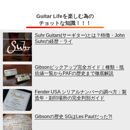
Guitar Lifeを楽しむ為の
チョットな知識！！！
Suhr Guitars(サーギター)とは？特徴・John
Suhrの経歴・ライ
Gibsonピックアップ完全ガイド｜種類・抵
抗値一覧からPAFの歴史まで徹底解説
Fender USA シリアルナンバーの調べ方：製
造年・刻印場所の完全判別ガイド
Gibsonの歴史 SGはLes Paulだった?!