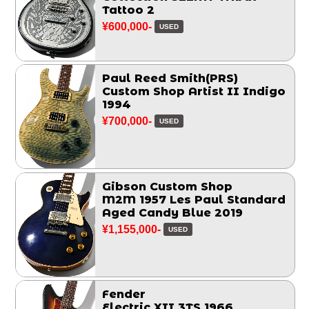
Tattoo 2
¥600,000-
USED
Paul Reed Smith(PRS)
Custom Shop Artist II Indigo
1994
¥700,000-
USED
Gibson Custom Shop
M2M 1957 Les Paul Standard
Aged Candy Blue 2019
¥1,155,000-
USED
Fender
Electric XII 3TS 1966