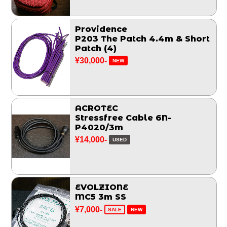
Providence
P203 The Patch 4.4m & Short
Patch (4)
¥30,000-
NEW
ACROTEC
Stressfree Cable 6N-
P4020/3m
¥14,000-
USED
EVOLZIONE
MC5 3m SS
¥7,000-
SALE
NEW