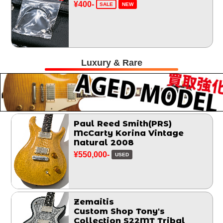
¥400-
SALE
NEW
Luxury & Rare
Paul Reed Smith(PRS)
McCarty Korina Vintage
Natural 2008
¥550,000-
USED
Zemaitis
Custom Shop Tony's
Collection S22MT Tribal