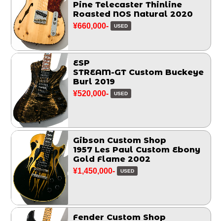
Pine Telecaster Thinline
Roasted NOS Natural 2020
¥660,000-
USED
ESP
STREAM-GT Custom Buckeye
Burl 2019
¥520,000-
USED
Gibson Custom Shop
1957 Les Paul Custom Ebony
Gold Flame 2002
¥1,450,000-
USED
Fender Custom Shop