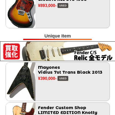
¥893,000-
USED
Unique Item
Mayones
Vidius 7st Trans Black 2013
¥390,000-
USED
Fender Custom Shop
LIMITED EDITION Knotty