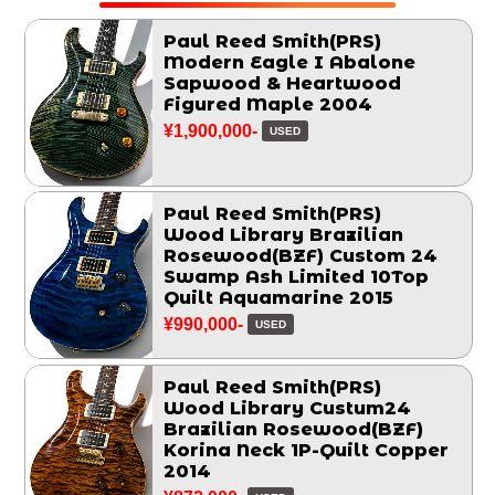
Paul Reed Smith(PRS)
Modern Eagle I Abalone
Sapwood & Heartwood
Figured Maple 2004
¥1,900,000-
USED
Paul Reed Smith(PRS)
Wood Library Brazilian
Rosewood(BZF) Custom 24
Swamp Ash Limited 10Top
Quilt Aquamarine 2015
¥990,000-
USED
Paul Reed Smith(PRS)
Wood Library Custum24
Brazilian Rosewood(BZF)
Korina Neck 1P-Quilt Copper
2014