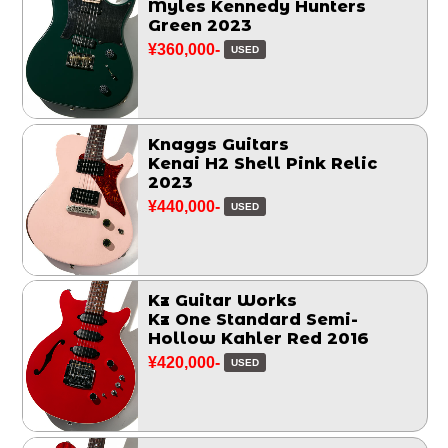
Myles Kennedy Hunters
Green 2023
¥360,000-
USED
Knaggs Guitars
Kenai H2 Shell Pink Relic
2023
¥440,000-
USED
Kz Guitar Works
Kz One Standard Semi-
Hollow Kahler Red 2016
¥420,000-
USED