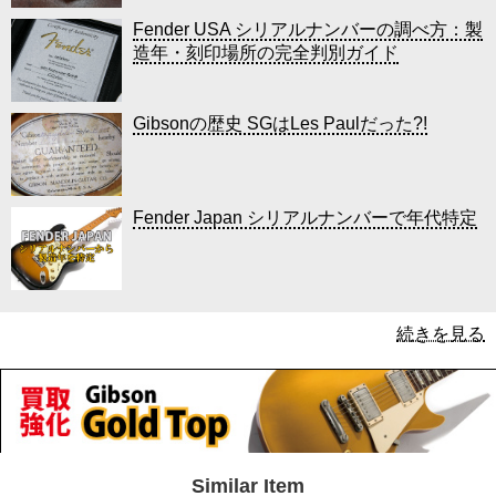
Fender USA シリアルナンバーの調べ方：製
造年・刻印場所の完全判別ガイド
Gibsonの歴史 SGはLes Paulだった?!
Fender Japan シリアルナンバーで年代特定
続きを見る
Similar Item