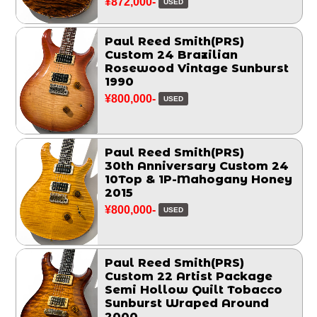
¥872,000-
USED
Paul Reed Smith(PRS)
Custom 24 Brazilian
Rosewood Vintage Sunburst
1990
¥800,000-
USED
Paul Reed Smith(PRS)
30th Anniversary Custom 24
10Top & 1P-Mahogany Honey
2015
¥800,000-
USED
Paul Reed Smith(PRS)
Custom 22 Artist Package
Semi Hollow Quilt Tobacco
Sunburst Wraped Around
2000