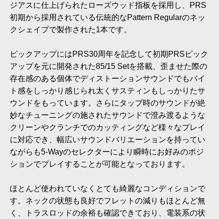
ジアスに仕上げられたローズウッド指板を採用し、PRS
初期から採用されている伝統的なPattern Regularのネッ
クシェイプで製作された1本です。
ピックアップにはPRS30周年を記念して初期PRSピック
アップを元に開発された85/15 Setを搭載、歪ませた際の
存在感のある個体でディストーションサウンドでもバイ
ト感をしっかり感じられ太くサスティンもしっかりたサ
ウンドをもっています。さらにタップ時のサウンドが絶
妙なチューニングの施されたサウンドで澄み渡るような
クリーンやクランチでのカッティングなど様々なプレイ
に対応でき、幅広いサウンドバリエーションを持ってい
ながらも5-Wayのセレクターにより瞬時にお好みのポジ
ションでプレイすることが可能となっております。
ほとんど使われていなくとても綺麗なコンディションで
す。ネックの状態も良好でフレットの減りもほとんど無
く、トラスロッドの余裕も確認できており、電装系の状