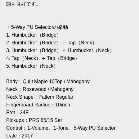
態も良好です。
・5-Way PU Selectorの挙動
1. Humbucker（Bridge）
2. Humbucker（Bridge）＋ Tap（Neck）
3. Humbucker（Bridge）＋ Humbucker（Neck）
4. Tap（Neck）＋ Tap（Bridge）
5. Humbucker（Neck）
Body：Quilt Maple 10Top / Mahogany
Neck：Rosewood / Mahogany
Neck Shape：Pattern Regular
Fingerboard Radius：10inch
Fret：24F
Pickups：PRS 85/15 Set
Control：1-Volume、1-Tone、5-Way PU Selector
Date：2017