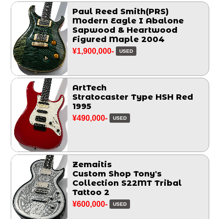
Paul Reed Smith(PRS)
Modern Eagle I Abalone
Sapwood & Heartwood
Figured Maple 2004
¥1,900,000-
USED
ArtTech
Stratocaster Type HSH Red
1995
¥490,000-
USED
Zemaitis
Custom Shop Tony's
Collection S22MT Tribal
Tattoo 2
¥600,000-
USED