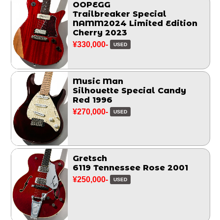
OOPEGG
Trailbreaker Special
NAMM2024 Limited Edition
Cherry 2023
¥330,000-
USED
Music Man
Silhouette Special Candy
Red 1996
¥270,000-
USED
Gretsch
6119 Tennessee Rose 2001
¥250,000-
USED