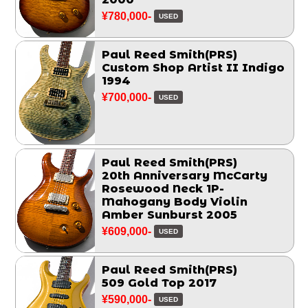
¥780,000-
USED
Paul Reed Smith(PRS)
Custom Shop Artist II Indigo
1994
¥700,000-
USED
Paul Reed Smith(PRS)
20th Anniversary McCarty
Rosewood Neck 1P-
Mahogany Body Violin
Amber Sunburst 2005
¥609,000-
USED
Paul Reed Smith(PRS)
509 Gold Top 2017
¥590,000-
USED