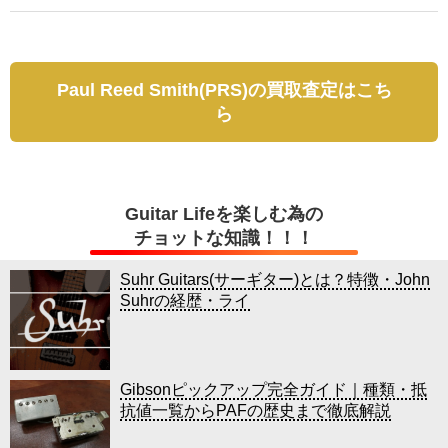
Paul Reed Smith(PRS)の買取査定はこち
ら
Guitar Lifeを楽しむ為の
チョットな知識！！！
Suhr Guitars(サーギター)とは？特徴・John
Suhrの経歴・ライ
Gibsonピックアップ完全ガイド｜種類・抵
抗値一覧からPAFの歴史まで徹底解説