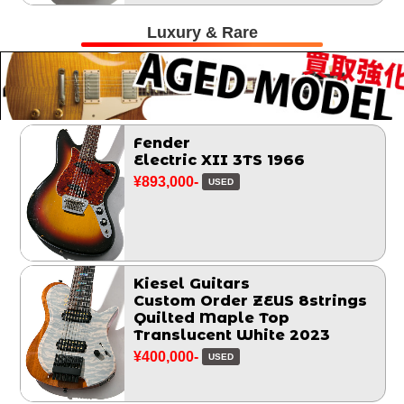
Luxury & Rare
Fender
Electric XII 3TS 1966
¥893,000-
USED
Kiesel Guitars
Custom Order ZEUS 8strings
Quilted Maple Top
Translucent White 2023
¥400,000-
USED