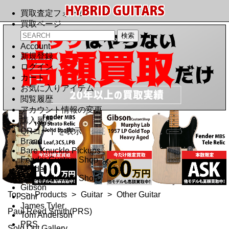
買取査定フォーム
買取ページ
Account
新規登録
ログイン
カート
お気に入りアイテム
閲覧履歴
アカウント情報の変更
購入履歴
QRコードを表示
Brand
Bare Knuckle Pickups
Fender Custom Shop
Fender
Gibson Custom Shop
Gibson
Top
>
Products
>
Guitar
>
Other Guitar
Suhr
James Tyler
Paul Reed Smith(PRS)
Tom Anderson
PRS
Sold Out Gallery