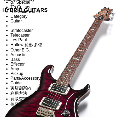
g7 Special
T's Guitars
RS Guitarworks
Category
Guitar
Stratocaster
Telecaster
Les Paul
Hollow 変形 多弦
Other E.G.
Acoustic
Bass
Effector
Amp
Pickup
Parts/Accessory
Guide
実店舗案内
利用方法
買取査定
保証