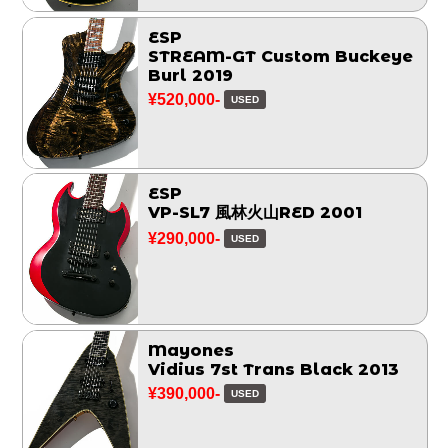
ESP
STREAM-GT Custom Buckeye
Burl 2019
¥520,000-
USED
ESP
VP-SL7 風林火山RED 2001
¥290,000-
USED
Mayones
Vidius 7st Trans Black 2013
¥390,000-
USED