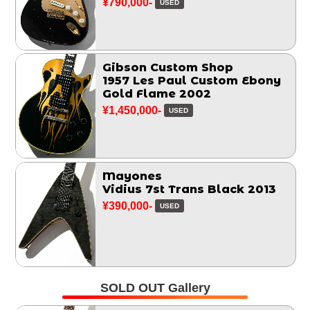
¥790,000-
USED
Gibson Custom Shop
1957 Les Paul Custom Ebony
Gold Flame 2002
¥1,450,000-
USED
Mayones
Vidius 7st Trans Black 2013
¥390,000-
USED
SOLD OUT Gallery