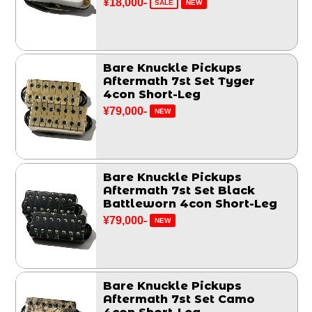
¥18,000-
SALE
NEW
Bare Knuckle Pickups
Aftermath 7st Set Tyger
4con Short-Leg
¥79,000-
NEW
Bare Knuckle Pickups
Aftermath 7st Set Black
Battleworn 4con Short-Leg
¥79,000-
NEW
Bare Knuckle Pickups
Aftermath 7st Set Camo