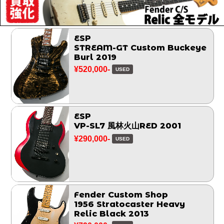
ESP
STREAM-GT Custom Buckeye
Burl 2019
¥520,000-
USED
ESP
VP-SL7 風林火山RED 2001
¥290,000-
USED
Fender Custom Shop
1956 Stratocaster Heavy
Relic Black 2013