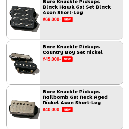
Bare Knuckle Pickups
Black Hawk 6st Set Black
4con Short-Leg
¥69,000-
NEW
Bare Knuckle Pickups
Country Boy Set Nickel
¥45,000-
NEW
Bare Knuckle Pickups
Nailbomb 6st Neck Aged
Nickel 4con Short-Leg
¥40,000-
NEW