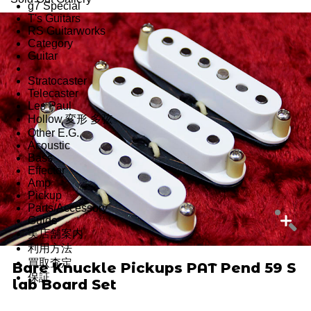
g7 Special
T's Guitars
RS Guitarworks
Category
Guitar
Stratocaster
Telecaster
Les Paul
Hollow 変形 多弦
Other E.G.
Acoustic
Bass
Effector
Amp
Pickup
Parts/Accessory
Guide
実店舗案内
利用方法
買取査定
Bare Knuckle Pickups PAT Pend 59 S
保証
lab Board Set