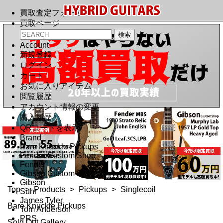
買取査定フォーム
買取ページ
Account
新規登録
ログイン
カート
お気に入りアイテム
閲覧履歴
アカウント情報の変更
購入履歴
QRコードを表示
Brand
Bare Knuckle Pickups
Fender Custom Shop
Fender
Gibson Custom Shop
Gibson
Top
>
Products
>
Pickups
>
Singlecoil
Suhr
James Tyler
Bare Knuckle Pickups
Tom Anderson
PRS
Sold Out Gallery