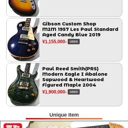
Gibson Custom Shop
M2M 1957 Les Paul Standard
Aged Candy Blue 2019
¥1,155,000-
USED
Paul Reed Smith(PRS)
Modern Eagle I Abalone
Sapwood & Heartwood
Figured Maple 2004
¥1,900,000-
USED
Unique Item