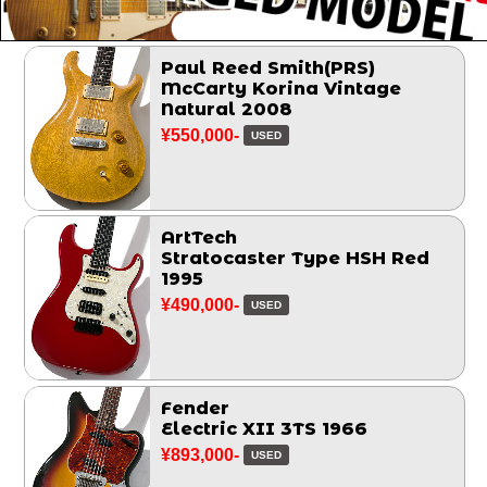
Paul Reed Smith(PRS)
McCarty Korina Vintage
Natural 2008
¥550,000-
USED
ArtTech
Stratocaster Type HSH Red
1995
¥490,000-
USED
Fender
Electric XII 3TS 1966
¥893,000-
USED