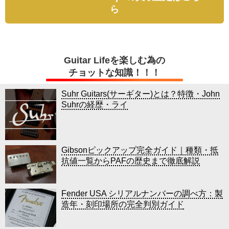
ら
Guitar Lifeを楽しむ為の
チョットな知識！！！
Suhr Guitars(サーギター)とは？特徴・John
Suhrの経歴・ライ
Gibsonピックアップ完全ガイド｜種類・抵
抗値一覧からPAFの歴史まで徹底解説
Fender USA シリアルナンバーの調べ方：製
造年・刻印場所の完全判別ガイド