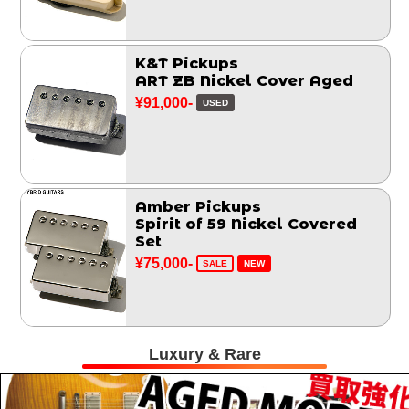
K&T Pickups
ART ZB Nickel Cover Aged
¥91,000-
USED
Amber Pickups
Spirit of 59 Nickel Covered
Set
¥75,000-
SALE
NEW
Luxury & Rare