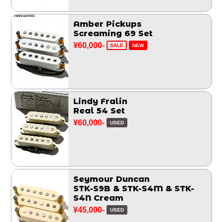
Amber Pickups
Screaming 69 Set
¥60,000-
SALE
NEW
Lindy Fralin
Real 54 Set
¥60,000-
USED
Seymour Duncan
STK-S9B & STK-S4M & STK-
S4N Cream
¥45,000-
USED