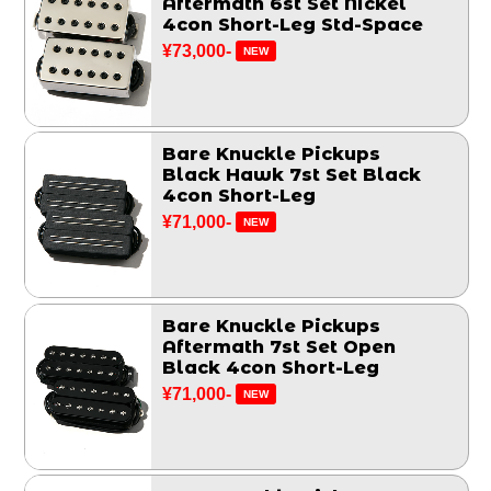
Aftermath 6st Set Nickel
4con Short-Leg Std-Space
¥73,000-
NEW
Bare Knuckle Pickups
Black Hawk 7st Set Black
4con Short-Leg
¥71,000-
NEW
Bare Knuckle Pickups
Aftermath 7st Set Open
Black 4con Short-Leg
¥71,000-
NEW