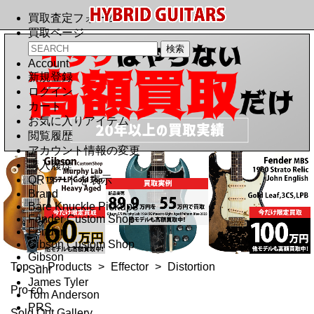
買取査定フォーム
買取ページ
Account
新規登録
ログイン
カート
お気に入りアイテム
閲覧履歴
アカウント情報の変更
購入履歴
QRコードを表示
Brand
Bare Knuckle Pickups
Fender Custom Shop
Fender
Gibson Custom Shop
Gibson
Top
>
Products
>
Effector
>
Distortion
Suhr
James Tyler
Pro co
Tom Anderson
PRS
Sold Out Gallery