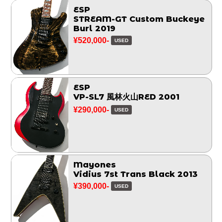
ESP
STREAM-GT Custom Buckeye
Burl 2019
¥520,000-
USED
ESP
VP-SL7 風林火山RED 2001
¥290,000-
USED
Mayones
Vidius 7st Trans Black 2013
¥390,000-
USED