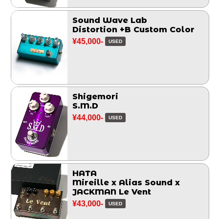
Sound Wave Lab
Distortion +B Custom Color
¥45,000-
USED
Shigemori
S.M.D
¥44,000-
USED
HATA
Mireille x Alias Sound x
JACKMAN Le Vent
¥43,000-
USED