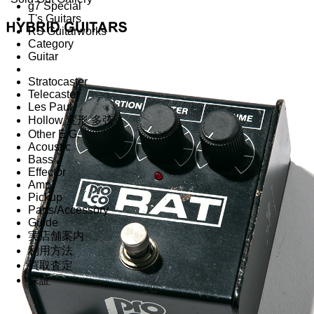
g7 Special
T's Guitars
RS Guitarworks
Category
Guitar
Stratocaster
Telecaster
Les Paul
Hollow 変形 多弦
Other E.G.
Acoustic
Bass
Effector
Amp
Pickup
Parts/Accessory
Guide
実店舗案内
利用方法
買取査定
保証