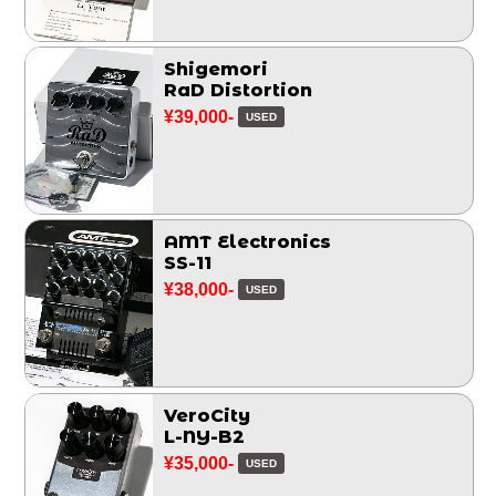
Shigemori
RaD Distortion
¥39,000-
USED
AMT Electronics
SS-11
¥38,000-
USED
VeroCity
L-NY-B2
¥35,000-
USED