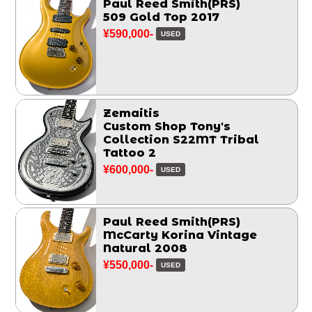
Paul Reed Smith(PRS)
509 Gold Top 2017
¥590,000-
USED
Zemaitis
Custom Shop Tony's
Collection S22MT Tribal
Tattoo 2
¥600,000-
USED
Paul Reed Smith(PRS)
McCarty Korina Vintage
Natural 2008
¥550,000-
USED