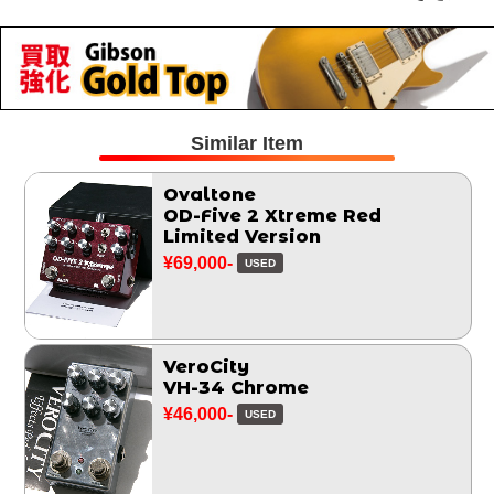
Similar Item
Ovaltone
OD-Five 2 Xtreme Red
Limited Version
¥69,000-
USED
VeroCity
VH-34 Chrome
¥46,000-
USED