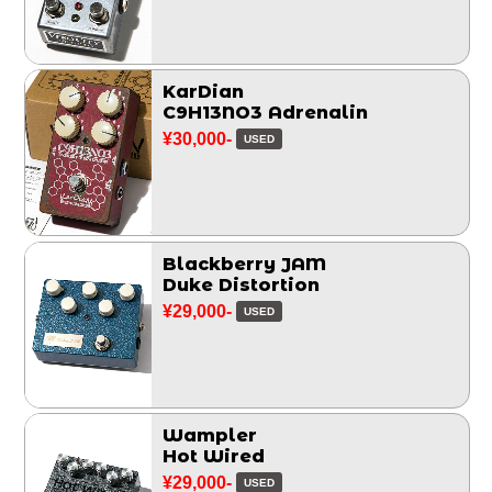
KarDian
C9H13NO3 Adrenalin
¥30,000-
USED
Blackberry JAM
Duke Distortion
¥29,000-
USED
Wampler
Hot Wired
¥29,000-
USED