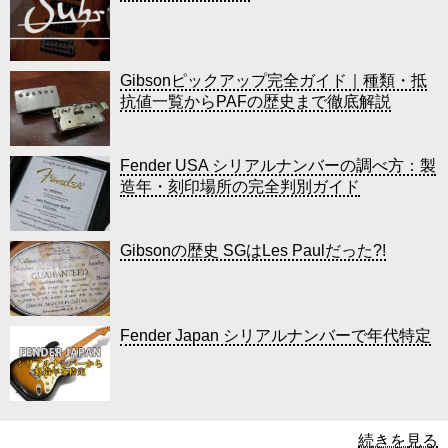
Gibsonピックアップ完全ガイド｜種類・抵
抗値一覧からPAFの歴史まで徹底解説
Fender USA シリアルナンバーの調べ方：製
造年・刻印場所の完全判別ガイド
Gibsonの歴史 SGはLes Paulだった?!
Fender Japan シリアルナンバーで年代特定
続きを見る