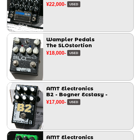
¥22,000-
USED
Wampler Pedals
The SLOstortion
¥18,000-
USED
AMT Electronics
B2 - Bogner Ecstasy -
¥17,000-
USED
AMT Electronics