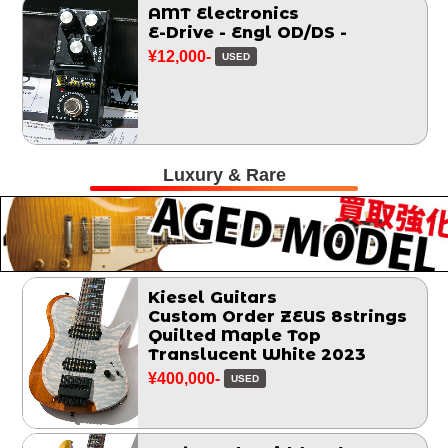
AMT Electronics
E-Drive - Engl OD/DS -
¥12,000-
USED
Luxury & Rare
Kiesel Guitars
Custom Order ZEUS 8strings
Quilted Maple Top
Translucent White 2023
¥400,000-
USED