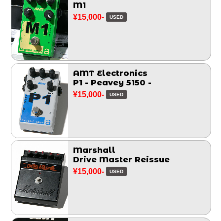
M1
¥15,000-
USED
AMT Electronics
P1 - Peavey 5150 -
¥15,000-
USED
Marshall
Drive Master Reissue
¥15,000-
USED