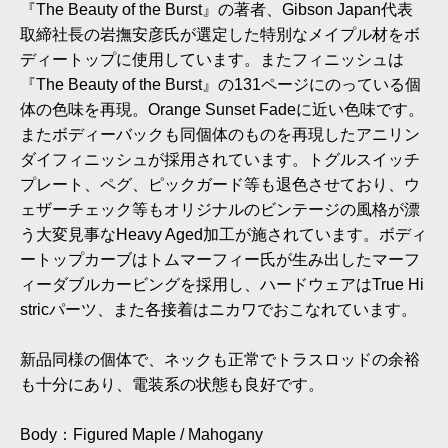
『The Beauty of the Burst』の著者、Gibson Japan代表
取締社長の岩撫安彦氏が選定した特別なメイプル材をボ
ディートップに使用しています。またフィニッシュは
『The Beauty of the Burst』の131ページにのっている個
体の色味を再現。Orange Sunset Fadeに近い色味です。
またボディーバックも同個体のものを再現したアニリン
ダイフィニッシュが採用されています。トグルスイッチ
プレート、ペグ、ピックガード等も退色させており、ウ
ェザーチェック等もオリジナルのビンテージの風格が漂
う大変見事なHeavy Aged加工が施されています。ボディ
ートップカーブはトムマーフィー氏が生み出したマーフ
ィーダブルカービングを採用し、ハードウェアはTrue Hi
stricパーツ、また各接着はニカワでおこなれています。
新品同様の個体で、ネックも正常でトラスロッドの余裕
も十分にあり、電装系の状態も良好です。
Body：Figured Maple / Mahogany