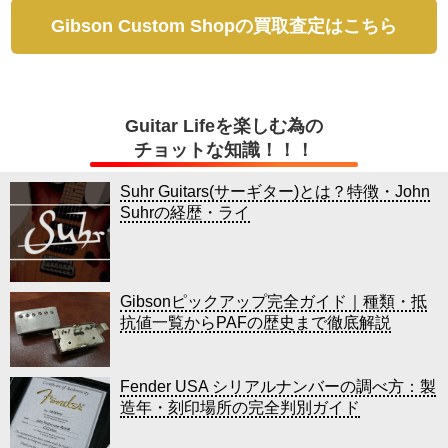
Gibson Custom Shopの買取査定はこちら
Guitar Lifeを楽しむ為の
チョットな知識！！！
Suhr Guitars(サーギター)とは？特徴・John
Suhrの経歴・ライ
Gibsonピックアップ完全ガイド｜種類・抵
抗値一覧からPAFの歴史まで徹底解説
Fender USA シリアルナンバーの調べ方：製
造年・刻印場所の完全判別ガイド