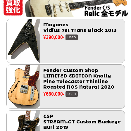
Mayones
Vidius 7st Trans Black 2013
¥390,000-
USED
Fender Custom Shop
LIMITED EDITION Knotty
Pine Telecaster Thinline
Roasted NOS Natural 2020
¥660,000-
USED
ESP
STREAM-GT Custom Buckeye
Burl 2019