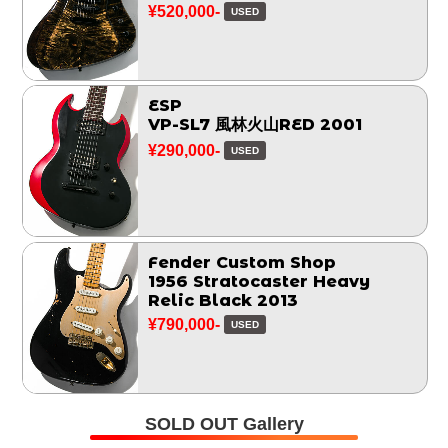
¥520,000-
USED
ESP
VP-SL7 風林火山RED 2001
¥290,000-
USED
Fender Custom Shop
1956 Stratocaster Heavy
Relic Black 2013
¥790,000-
USED
SOLD OUT Gallery