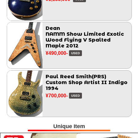
Dean
NAMM Show Limited Exotic
Wood Flying V Spalted
Maple 2012
¥490,000-
USED
Paul Reed Smith(PRS)
Custom Shop Artist II Indigo
1994
¥700,000-
USED
Unique Item