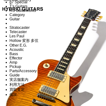
g7 Special
T's Guitars
RS Guitarworks
Category
Guitar
Stratocaster
Telecaster
Les Paul
Hollow 変形 多弦
Other E.G.
Acoustic
Bass
Effector
Amp
Pickup
Parts/Accessory
Guide
実店舗案内
利用方法
買取査定
保証