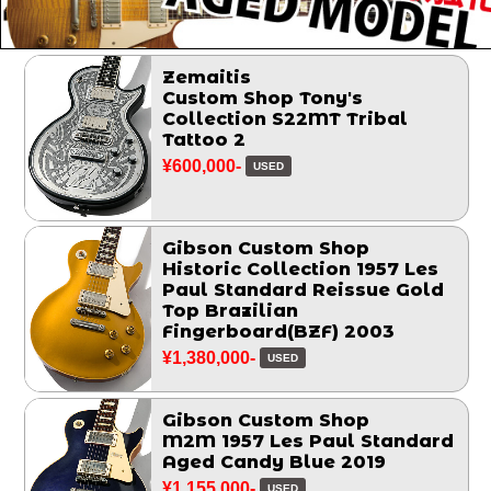
Zemaitis
Custom Shop Tony's
Collection S22MT Tribal
Tattoo 2
¥600,000-
USED
Gibson Custom Shop
Historic Collection 1957 Les
Paul Standard Reissue Gold
Top Brazilian
Fingerboard(BZF) 2003
¥1,380,000-
USED
Gibson Custom Shop
M2M 1957 Les Paul Standard
Aged Candy Blue 2019
¥1,155,000-
USED