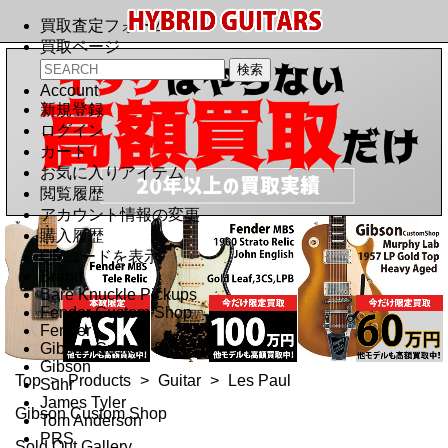
買取査定フォーム
買取ページ
Account
新規登録
ログイン
カート
お気に入りアイテム
閲覧履歴
アカウント情報の変更
購入履歴
QRコードを表示
Brand
Bare Knuckle Pickups
Fender Custom Shop
Fender
Gibson Custom Shop
Gibson
Top
>
Products
>
Guitar
>
Les Paul
Suhr
James Tyler
Gibson Custom Shop
Tom Anderson
PRS
Sold Out Gallery