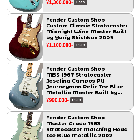
¥1,300,000-
USED
Fender Custom Shop
Custom Classic Stratocaster
Midnight Wine Master Built
by Yuriy Shishkov 2009
¥1,100,000-
USED
Fender Custom Shop
MBS 1967 Stratocaster
Josefina Campos PU
Journeyman Relic Ice Blue
Metallic Master Built by
Greg Fessler 2017
¥990,000-
USED
Fender Custom Shop
Master Grade 1963
Stratocaster Matching Head
Ice Blue Metallic 2002