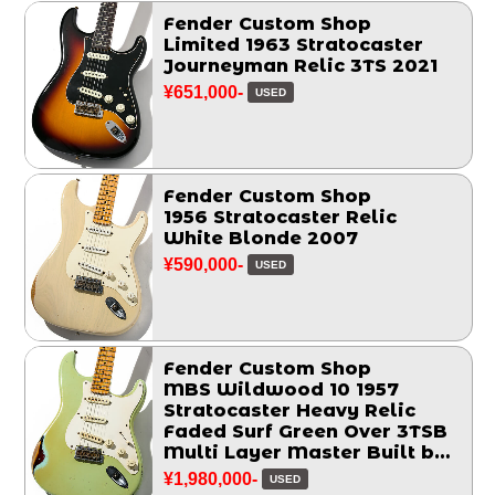
Fender Custom Shop
Limited 1963 Stratocaster
Journeyman Relic 3TS 2021
¥651,000-
USED
Fender Custom Shop
1956 Stratocaster Relic
White Blonde 2007
¥590,000-
USED
Fender Custom Shop
MBS Wildwood 10 1957
Stratocaster Heavy Relic
Faded Surf Green Over 3TSB
Multi Layer Master Built by
John Cruz 2014
¥1,980,000-
USED