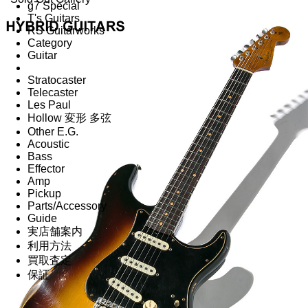
g7 Special
T's Guitars
RS Guitarworks
Category
Guitar
Stratocaster
Telecaster
Les Paul
Hollow 変形 多弦
Other E.G.
Acoustic
Bass
Effector
Amp
Pickup
Parts/Accessory
Guide
実店舗案内
利用方法
買取査定
保証