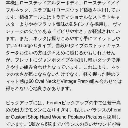
本機はローステッドアルダーボディ、ローステッドメイ
プルネック、スラブ貼りローズウッド指板を採用してい
ます。指板アールにはトラディショナルなストラトキャ
スターよりややフラット気味の9.5インチを採用し、ヴィ
ンテージの欠点である「ビビリやすさ」が軽減されてい
ます。また、ネックは握りこみやすく手にフィットしや
すい59 Large Cタイプ。普段60タイプのストラトキャス
ターをお使いの方は少々太めに感じるかもしれません
が、フレットにジャンボタイプを採用し軽いタッチで弾
きやすい組み合わせとなっています。これにより、ネッ
クの太さが気にならないだけでなく、軽く握った時のフ
ィット感は60 Oval NeckとVintage Fretの組み合わせでは
得られない心地良さがあります。
ピックアップには、Fenderピックアップの中では若干高
めの出力でモダンになりすぎず、程よいバランスのFend
er Custom Shop Hand Wound Poblano Pickupsを採用し
ています。1弦から6弦までバランスの良いサウンドが特