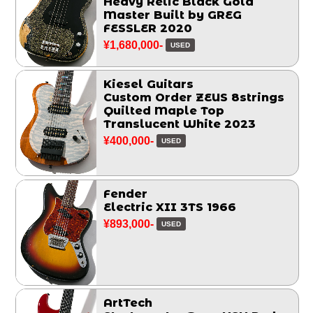
Heavy Relic Black Gold
Master Built by GREG
FESSLER 2020
¥1,680,000-
USED
Kiesel Guitars
Custom Order ZEUS 8strings
Quilted Maple Top
Translucent White 2023
¥400,000-
USED
Fender
Electric XII 3TS 1966
¥893,000-
USED
ArtTech