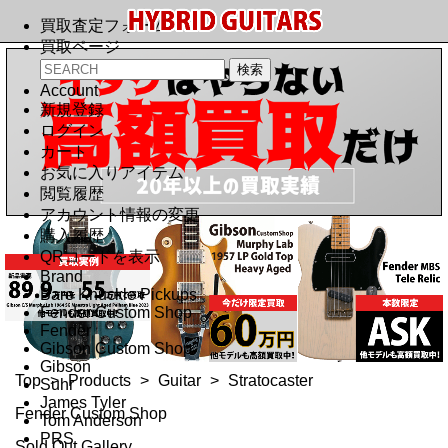
買取査定フォーム
買取ページ
Account
新規登録
ログイン
カート
お気に入りアイテム
閲覧履歴
アカウント情報の変更
購入履歴
QRコードを表示
Brand
Bare Knuckle Pickups
Fender Custom Shop
Fender
Gibson Custom Shop
Gibson
Top
>
Products
>
Guitar
>
Stratocaster
Suhr
James Tyler
Fender Custom Shop
Tom Anderson
PRS
Sold Out Gallery