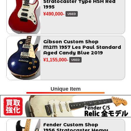
Stratocaster Type HSH Red
1995
¥490,000-
USED
Gibson Custom Shop
M2M 1957 Les Paul Standard
Aged Candy Blue 2019
¥1,155,000-
USED
Unique Item
Fender Custom Shop
1956 Stratocaster Heavy