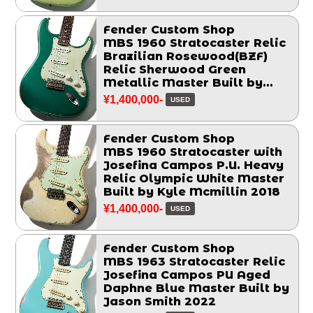
Fender Custom Shop
MBS 1960 Stratocaster Relic
Brazilian Rosewood(BZF)
Relic Sherwood Green
Metallic Master Built by
Chris Fleming 2006
¥1,400,000-
USED
Fender Custom Shop
MBS 1960 Stratocaster with
Josefina Campos P.U. Heavy
Relic Olympic White Master
Built by Kyle Mcmillin 2018
¥1,400,000-
USED
Fender Custom Shop
MBS 1963 Stratocaster Relic
Josefina Campos PU Aged
Daphne Blue Master Built by
Jason Smith 2022