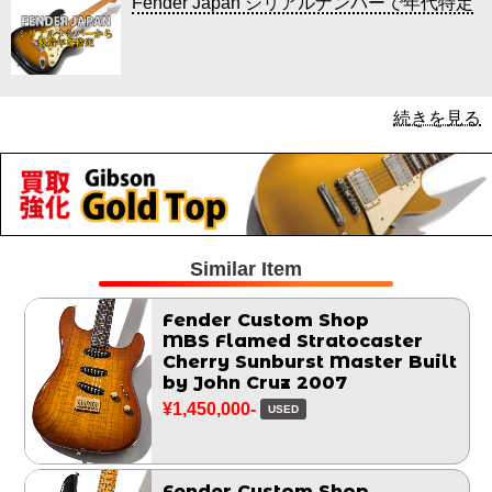
Fender Japan シリアルナンバーで年代特定
続きを見る
Similar Item
Fender Custom Shop
MBS Flamed Stratocaster
Cherry Sunburst Master Built
by John Cruz 2007
¥1,450,000-
USED
Fender Custom Shop