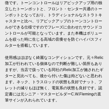
徴です。トーンコントロールはリアピックアップ用の独
立したトーンポットと、フロント・センター共通のトー
ンポットとなっており、トラディショナルなストラトキ
ャスターと比べ、リアピックアップのトーンコントロー
ルができる仕様ですのでフレーズに合わせたサウンドコ
ントロールが可能となっています。また本機はボリュー
ムを絞った時に生じる高域の音痩せを防ぐハイパスフィ
ルターを搭載しています。
使用感はほぼなく綺麗なコンディションです。元々Relic
加工が行われている個体なので判断が難しい箇所もあり
ますが、当店で扱っている同社のRelic加工が施されたギ
ターと見比べても、後から付いた傷は殆どないと思われ
ます。ネック、トラスロッドの状態も良好でナット、フ
レットの減りもほぼ無く、電装系の状態も良好です。認
定書には元シニア・マスタービルダーC.W.Flemingの直
筆サインが入れられています。