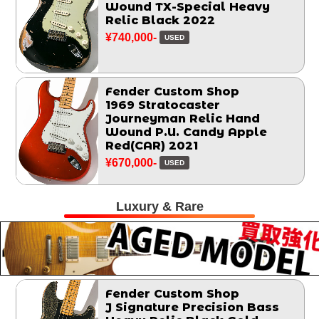
Wound TX-Special Heavy
Relic Black 2022
¥740,000-
USED
Fender Custom Shop
1969 Stratocaster
Journeyman Relic Hand
Wound P.U. Candy Apple
Red(CAR) 2021
¥670,000-
USED
Luxury & Rare
Fender Custom Shop
J Signature Precision Bass