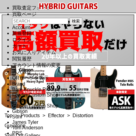
買取査定フォーム
買取ページ
Account
新規登録
ログイン
カート
お気に入りアイテム
閲覧履歴
アカウント情報の変更
購入履歴
QRコードを表示
Brand
Bare Knuckle Pickups
Fender Custom Shop
Fender
Gibson Custom Shop
Gibson
Top
>
Products
>
Effector
>
Distortion
Suhr
James Tyler
Guyatone
Tom Anderson
PRS
Sold Out Gallery