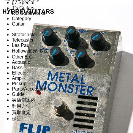
g7 Special
T's Guitars
RS Guitarworks
Category
Guitar
Stratocaster
Telecaster
Les Paul
Hollow 変形 多弦
Other E.G.
Acoustic
Bass
Effector
Amp
Pickup
Parts/Accessory
Guide
実店舗案内
利用方法
買取査定
保証