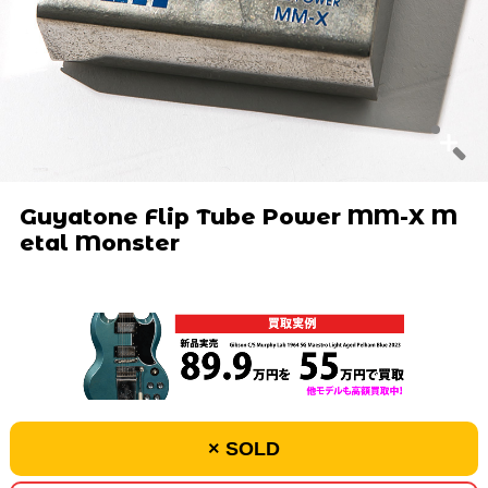
Guyatone Flip Tube Power MM-X M
etal Monster
× SOLD