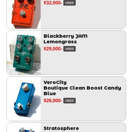
¥32,000-
USED
Blackberry JAM
Lemongrass
¥29,000-
USED
VeroCity
Boutique Clean Boost Candy
Blue
¥26,000-
USED
Stratosphere