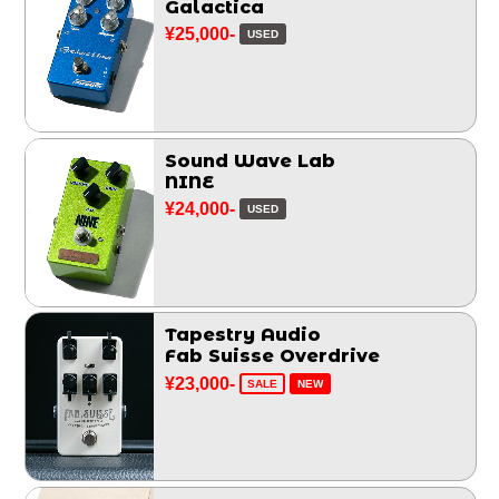
Galactica
¥25,000-
USED
Sound Wave Lab
NINE
¥24,000-
USED
Tapestry Audio
Fab Suisse Overdrive
¥23,000-
SALE
NEW