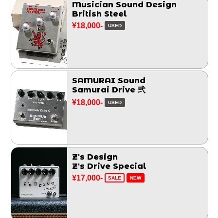
Musician Sound Design
British Steel
¥18,000-
USED
SAMURAI Sound
Samurai Drive 弐
¥18,000-
USED
Z's Design
Z's Drive Special
¥17,000-
SALE
NEW