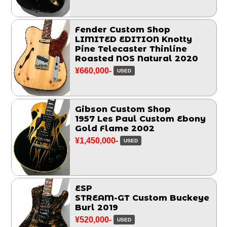
Fender Custom Shop
LIMITED EDITION Knotty
Pine Telecaster Thinline
Roasted NOS Natural 2020
¥660,000-
USED
Gibson Custom Shop
1957 Les Paul Custom Ebony
Gold Flame 2002
¥1,450,000-
USED
ESP
STREAM-GT Custom Buckeye
Burl 2019
¥520,000-
USED