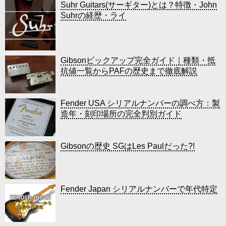
Suhr Guitars(サーギター)とは？特徴・John
Suhrの経歴・ライ
Gibsonピックアップ完全ガイド｜種類・抵
抗値一覧からPAFの歴史まで徹底解説
Fender USA シリアルナンバーの調べ方：製
造年・刻印場所の完全判別ガイド
Gibsonの歴史 SGはLes Paulだった?!
Fender Japan シリアルナンバーで年代特定