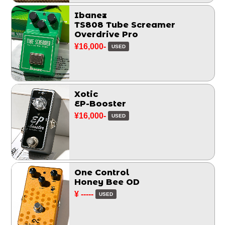
Ibanez
TS808 Tube Screamer
Overdrive Pro
¥16,000-
USED
Xotic
EP-Booster
¥16,000-
USED
One Control
Honey Bee OD
¥ -----
USED