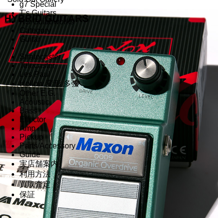
g7 Special
T's Guitars
RS Guitarworks
Category
Guitar
Stratocaster
Telecaster
Les Paul
Hollow 変形 多弦
Other E.G.
Acoustic
Bass
Effector
Amp
Pickup
Parts/Accessory
Guide
実店舗案内
利用方法
買取査定
保証