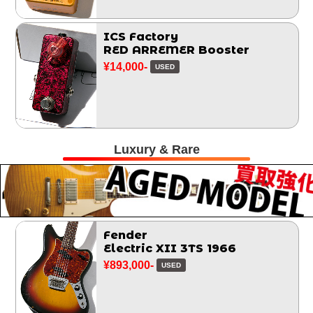
ICS Factory
RED ARREMER Booster
¥14,000-
USED
Luxury & Rare
Fender
Electric XII 3TS 1966
¥893,000-
USED