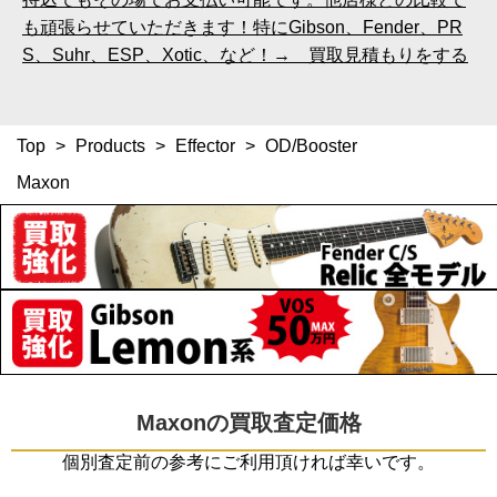
も頑張らせていただきます！特にGibson、Fender、PR
S、Suhr、ESP、Xotic、など！→ 買取見積もりをする
Top
>
Products
>
Effector
>
OD/Booster
Maxon
Maxonの買取査定価格
個別査定前の参考にご利用頂ければ幸いです。