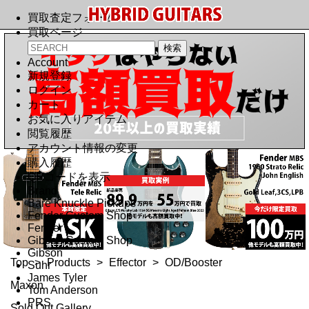
買取査定フォーム
買取ページ
Account
新規登録
ログイン
カート
お気に入りアイテム
閲覧履歴
アカウント情報の変更
購入履歴
QRコードを表示
Brand
Bare Knuckle Pickups
Fender Custom Shop
Fender
Gibson Custom Shop
Gibson
Top
>
Products
>
Effector
>
OD/Booster
Suhr
James Tyler
Maxon
Tom Anderson
PRS
Sold Out Gallery