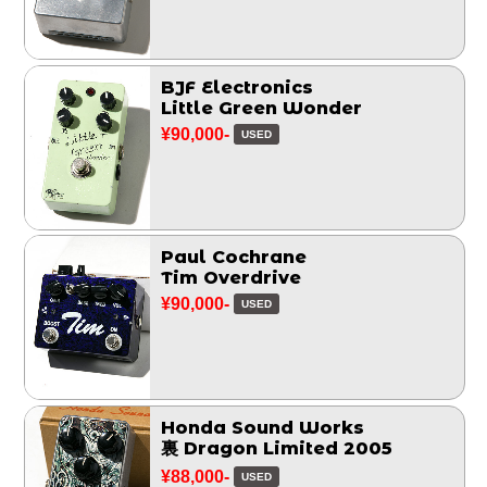
BJF Electronics
Little Green Wonder
¥90,000-
USED
Paul Cochrane
Tim Overdrive
¥90,000-
USED
Honda Sound Works
裏 Dragon Limited 2005
¥88,000-
USED