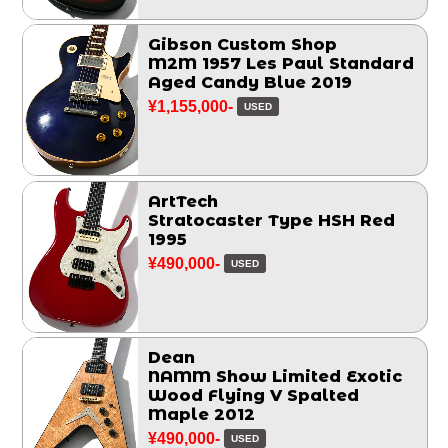
Gibson Custom Shop
M2M 1957 Les Paul Standard
Aged Candy Blue 2019
¥1,155,000-
USED
ArtTech
Stratocaster Type HSH Red
1995
¥490,000-
USED
Dean
NAMM Show Limited Exotic
Wood Flying V Spalted
Maple 2012
¥490,000-
USED