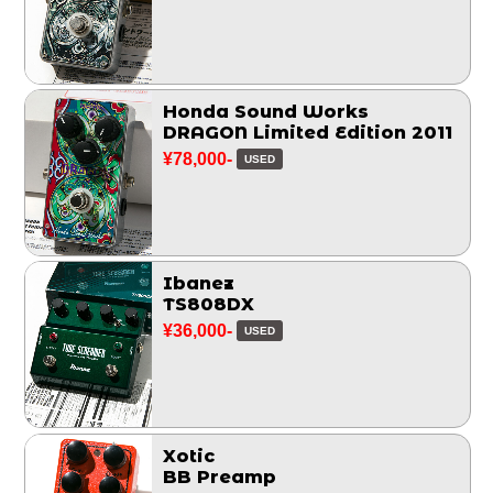
Honda Sound Works
DRAGON Limited Edition 2011
¥78,000-
USED
Ibanez
TS808DX
¥36,000-
USED
Xotic
BB Preamp