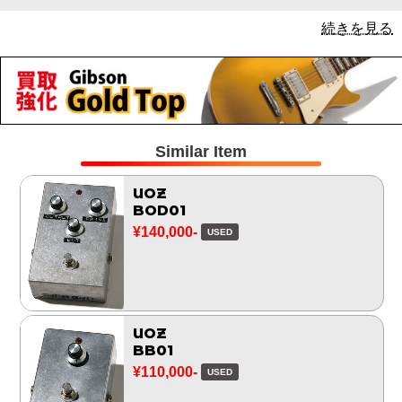
続きを見る
Similar Item
UOZ
BOD01
¥140,000-
USED
UOZ
BB01
¥110,000-
USED