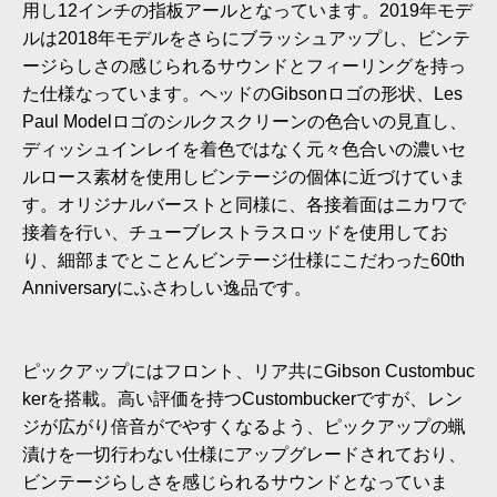
用し12インチの指板アールとなっています。2019年モデ
ルは2018年モデルをさらにブラッシュアップし、ビンテ
ージらしさの感じられるサウンドとフィーリングを持っ
た仕様なっています。ヘッドのGibsonロゴの形状、Les
Paul Modelロゴのシルクスクリーンの色合いの見直し、
ディッシュインレイを着色ではなく元々色合いの濃いセ
ルロース素材を使用しビンテージの個体に近づけていま
す。オリジナルバーストと同様に、各接着面はニカワで
接着を行い、チューブレストラスロッドを使用してお
り、細部までとことんビンテージ仕様にこだわった60th
Anniversaryにふさわしい逸品です。
ピックアップにはフロント、リア共にGibson Custombuc
kerを搭載。高い評価を持つCustombuckerですが、レン
ジが広がり倍音がでやすくなるよう、ピックアップの蝋
漬けを一切行わない仕様にアップグレードされており、
ビンテージらしさを感じられるサウンドとなっていま