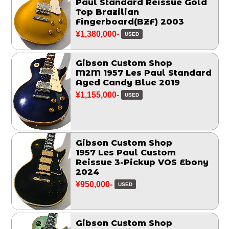
Paul Standard Reissue Gold
Top Brazilian
Fingerboard(BZF) 2003
¥1,380,000-
USED
Gibson Custom Shop
M2M 1957 Les Paul Standard
Aged Candy Blue 2019
¥1,155,000-
USED
Gibson Custom Shop
1957 Les Paul Custom
Reissue 3-Pickup VOS Ebony
2024
¥950,000-
USED
Gibson Custom Shop