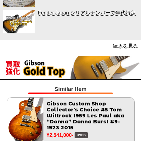
Fender Japan シリアルナンバーで年代特定
続きを見る
Similar Item
Gibson Custom Shop
Collector's Choice #5 Tom
Wittrock 1959 Les Paul aka
“Donna” Donna Burst #9-
1923 2015
¥2,541,000-
USED