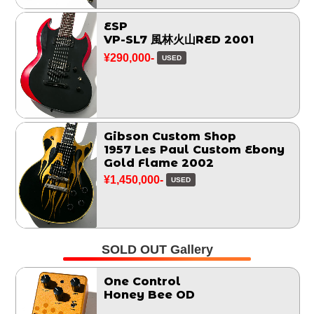
ESP
VP-SL7 風林火山RED 2001
¥290,000-
USED
Gibson Custom Shop
1957 Les Paul Custom Ebony
Gold Flame 2002
¥1,450,000-
USED
SOLD OUT Gallery
One Control
Honey Bee OD