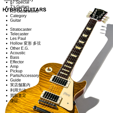
g7 Special
T's Guitars
RS Guitarworks
Category
Guitar
Stratocaster
Telecaster
Les Paul
Hollow 変形 多弦
Other E.G.
Acoustic
Bass
Effector
Amp
Pickup
Parts/Accessory
Guide
実店舗案内
利用方法
買取査定
保証