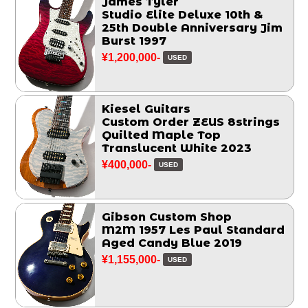
James Tyler
Studio Elite Deluxe 10th &
25th Double Anniversary Jim
Burst 1997
¥1,200,000-
USED
Kiesel Guitars
Custom Order ZEUS 8strings
Quilted Maple Top
Translucent White 2023
¥400,000-
USED
Gibson Custom Shop
M2M 1957 Les Paul Standard
Aged Candy Blue 2019
¥1,155,000-
USED