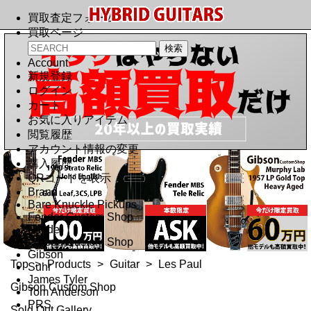
買取査定フォーム
買取ページ
Account
新規登録
ログイン
カート
お気に入りアイテム
閲覧履歴
アカウント情報の変更
購入履歴
QRコードを表示
Brand
Bare Knuckle Pickups
Fender Custom Shop
Fender
Gibson Custom Shop
Gibson
Top
>
Products
>
Guitar
>
Les Paul
Suhr
James Tyler
Gibson Custom Shop
Tom Anderson
PRS
Sold Out Gallery