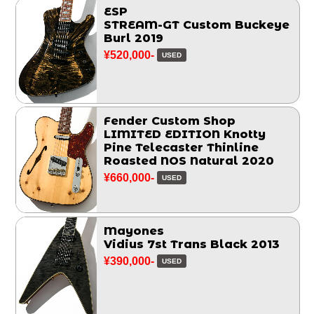
ESP
STREAM-GT Custom Buckeye
Burl 2019
¥520,000-
USED
Fender Custom Shop
LIMITED EDITION Knotty
Pine Telecaster Thinline
Roasted NOS Natural 2020
¥660,000-
USED
Mayones
Vidius 7st Trans Black 2013
¥390,000-
USED