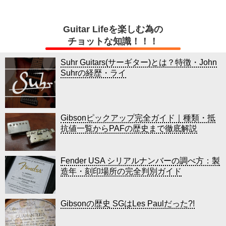
Guitar Lifeを楽しむ為の
チョットな知識！！！
Suhr Guitars(サーギター)とは？特徴・John
Suhrの経歴・ライ
Gibsonピックアップ完全ガイド｜種類・抵
抗値一覧からPAFの歴史まで徹底解説
Fender USA シリアルナンバーの調べ方：製
造年・刻印場所の完全判別ガイド
Gibsonの歴史 SGはLes Paulだった?!