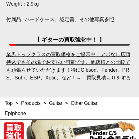
Weight：2.9kg
付属品 : ハードケース、認定書、その他写真参照
【 ギターの買取強化中！ 】
業界トップクラスの買取価格をご提示中！アポなし店頭
持込でもその場でお支払い可能です。他店様との比較で
も頑張らせていただきます！特にGibson、Fender、PR
S、Suhr、ESP、Xotic、など！→ 買取見積もりをする
Top
>
Products
>
Guitar
>
Other Guitar
Epiphone