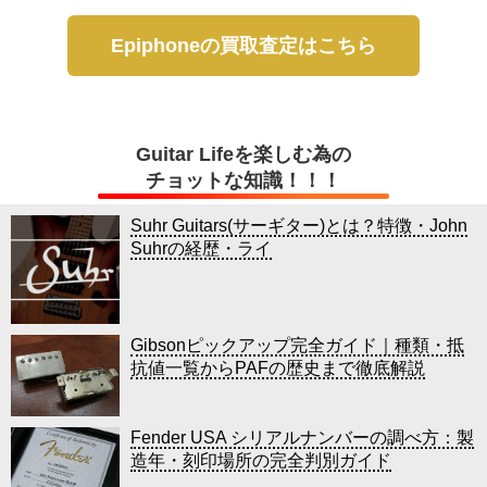
Epiphoneの買取査定はこちら
Guitar Lifeを楽しむ為の
チョットな知識！！！
Suhr Guitars(サーギター)とは？特徴・John
Suhrの経歴・ライ
Gibsonピックアップ完全ガイド｜種類・抵
抗値一覧からPAFの歴史まで徹底解説
Fender USA シリアルナンバーの調べ方：製
造年・刻印場所の完全判別ガイド