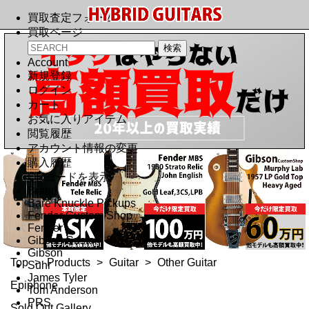
買取査定フォーム
買取ページ
Account
新規登録
ログイン
カート
お気に入りアイテム
閲覧履歴
アカウント情報の変更
購入履歴
QRコードを表示
Brand
Bare Knuckle Pickups
Fender Custom Shop
Fender
Gibson Custom Shop
Gibson
Top
>
Products
>
Guitar
>
Other Guitar
Suhr
James Tyler
Epiphone
Tom Anderson
PRS
Sold Out Gallery