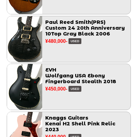
Paul Reed Smith(PRS)
Custom 24 20th Anniversary
10Top Gray Black 2006
¥480,000-
USED
EVH
Wolfgang USA Ebony
Fingerboard Stealth 2018
¥450,000-
USED
Knaggs Guitars
Kenai H2 Shell Pink Relic
2023
¥440,000-
USED