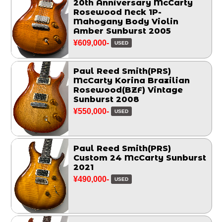
20th Anniversary McCarty
Rosewood Neck 1P-
Mahogany Body Violin
Amber Sunburst 2005
¥609,000-
USED
Paul Reed Smith(PRS)
McCarty Korina Brazilian
Rosewood(BZF) Vintage
Sunburst 2008
¥550,000-
USED
Paul Reed Smith(PRS)
Custom 24 McCarty Sunburst
2021
¥490,000-
USED