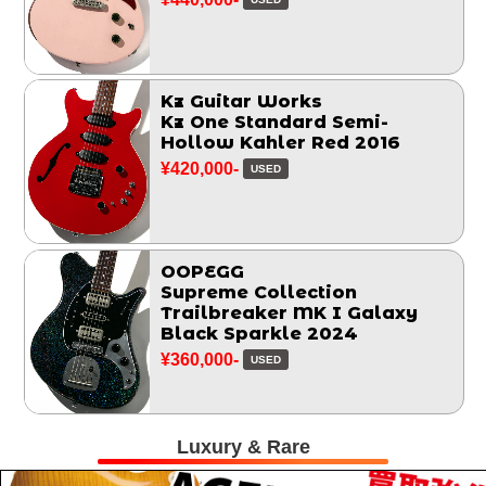
Kz Guitar Works
Kz One Standard Semi-
Hollow Kahler Red 2016
¥420,000-
USED
OOPEGG
Supreme Collection
Trailbreaker MK I Galaxy
Black Sparkle 2024
¥360,000-
USED
Luxury & Rare