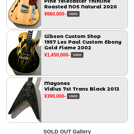
Pine Telecaster Thinline
Roasted NOS Natural 2020
¥660,000-
USED
Gibson Custom Shop
1957 Les Paul Custom Ebony
Gold Flame 2002
¥1,450,000-
USED
Mayones
Vidius 7st Trans Black 2013
¥390,000-
USED
SOLD OUT Gallery