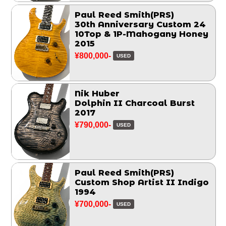
Paul Reed Smith(PRS)
30th Anniversary Custom 24
10Top & 1P-Mahogany Honey
2015
¥800,000-
USED
Nik Huber
Dolphin II Charcoal Burst
2017
¥790,000-
USED
Paul Reed Smith(PRS)
Custom Shop Artist II Indigo
1994
¥700,000-
USED