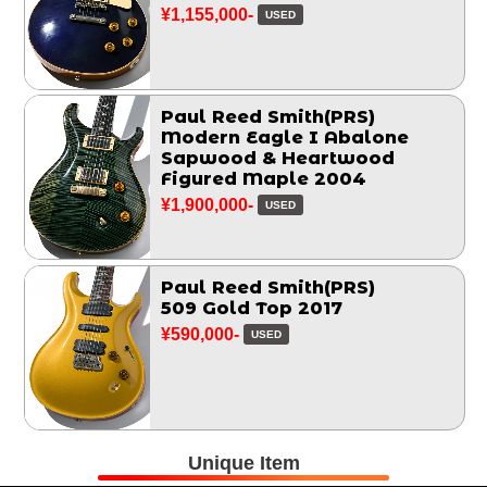
¥1,155,000-
USED
Paul Reed Smith(PRS)
Modern Eagle I Abalone
Sapwood & Heartwood
Figured Maple 2004
¥1,900,000-
USED
Paul Reed Smith(PRS)
509 Gold Top 2017
¥590,000-
USED
Unique Item