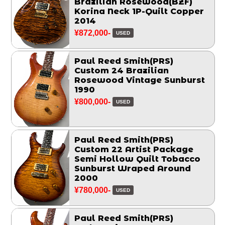
Brazilian Rosewood(BZF)
Korina Neck 1P-Quilt Copper
2014
¥872,000-
USED
Paul Reed Smith(PRS)
Custom 24 Brazilian
Rosewood Vintage Sunburst
1990
¥800,000-
USED
Paul Reed Smith(PRS)
Custom 22 Artist Package
Semi Hollow Quilt Tobacco
Sunburst Wraped Around
2000
¥780,000-
USED
Paul Reed Smith(PRS)