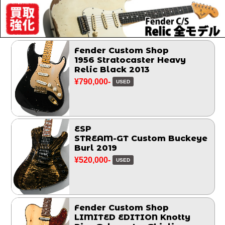
Fender Custom Shop
1956 Stratocaster Heavy
Relic Black 2013
¥790,000-
USED
ESP
STREAM-GT Custom Buckeye
Burl 2019
¥520,000-
USED
Fender Custom Shop
LIMITED EDITION Knotty