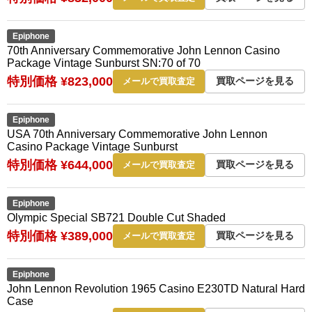
Epiphone
70th Anniversary Commemorative John Lennon Casino
Package Vintage Sunburst SN:70 of 70
特別価格 ¥823,000
買取ページを見る
メールで買取査定
Epiphone
USA 70th Anniversary Commemorative John Lennon
Casino Package Vintage Sunburst
特別価格 ¥644,000
買取ページを見る
メールで買取査定
Epiphone
Olympic Special SB721 Double Cut Shaded
特別価格 ¥389,000
買取ページを見る
メールで買取査定
Epiphone
John Lennon Revolution 1965 Casino E230TD Natural Hard
Case