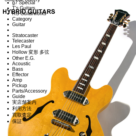
g7 Special
T's Guitars
RS Guitarworks
Category
Guitar
Stratocaster
Telecaster
Les Paul
Hollow 変形 多弦
Other E.G.
Acoustic
Bass
Effector
Amp
Pickup
Parts/Accessory
Guide
実店舗案内
利用方法
買取査定
保証