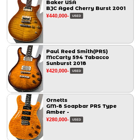
Baker USA
BJC Aged Cherry Burst 2001
¥440,000-
USED
Paul Reed Smith(PRS)
McCarty 594 Tabacco
Sunburst 2018
¥420,000-
USED
Ornetts
GM-8 Soapbar PRS Type
Amber -
¥280,000-
USED