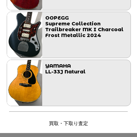
OOPEGG
Supreme Collection
Trailbreaker MK I Charcoal
Frost Metallic 2024
YAMAHA
LL-33J Natural
買取・下取り査定