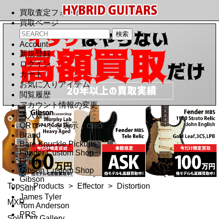
買取査定フォーム
買取ページ
Account
新規登録
ログイン
カート
お気に入りアイテム
閲覧履歴
アカウント情報の変更
購入履歴
QRコードを表示
Brand
Bare Knuckle Pickups
Fender Custom Shop
Fender
Gibson Custom Shop
Gibson
Top
>
Products
>
Effector
>
Distortion
Suhr
James Tyler
MXR
Tom Anderson
PRS
Sold Out Gallery