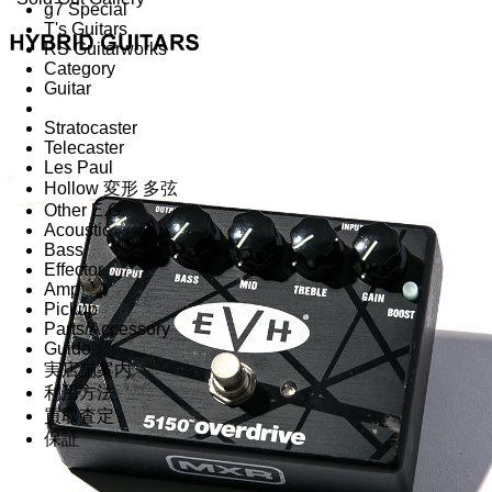
g7 Special
T's Guitars
RS Guitarworks
Category
Guitar
Stratocaster
Telecaster
Les Paul
Hollow 変形 多弦
Other E.G.
Acoustic
Bass
Effector
Amp
Pickup
Parts/Accessory
Guide
実店舗案内
利用方法
買取査定
保証