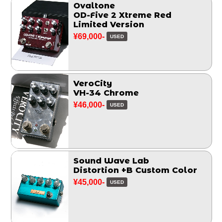
Ovaltone
OD-Five 2 Xtreme Red
Limited Version
¥69,000-
USED
VeroCity
VH-34 Chrome
¥46,000-
USED
Sound Wave Lab
Distortion +B Custom Color
¥45,000-
USED