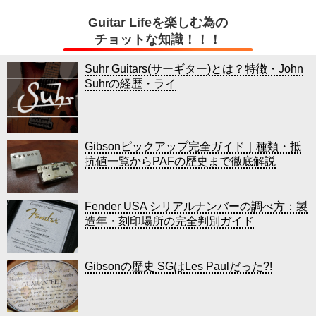
Guitar Lifeを楽しむ為の
チョットな知識！！！
Suhr Guitars(サーギター)とは？特徴・John
Suhrの経歴・ライ
Gibsonピックアップ完全ガイド｜種類・抵
抗値一覧からPAFの歴史まで徹底解説
Fender USA シリアルナンバーの調べ方：製
造年・刻印場所の完全判別ガイド
Gibsonの歴史 SGはLes Paulだった?!