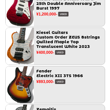
25th Double Anniversary Jim
Burst 1997
¥1,200,000-
USED
Kiesel Guitars
Custom Order ZEUS 8strings
Quilted Maple Top
Translucent White 2023
¥400,000-
USED
Fender
Electric XII 3TS 1966
¥893,000-
USED
Zemaitis