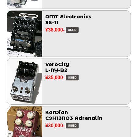
AMT Electronics
SS-11
¥38,000-
USED
VeroCity
L-NY-B2
¥35,000-
USED
KarDian
C9H13NO3 Adrenalin
¥30,000-
USED