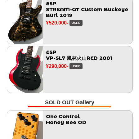
ESP
STREAM-GT Custom Buckeye
Burl 2019
¥520,000-
USED
ESP
VP-SL7 風林火山RED 2001
¥290,000-
USED
SOLD OUT Gallery
One Control
Honey Bee OD