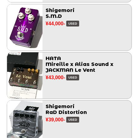
Shigemori
S.M.D
¥44,000-
USED
HATA
Mireille x Alias Sound x
JACKMAN Le Vent
¥43,000-
USED
Shigemori
RaD Distortion
¥39,000-
USED