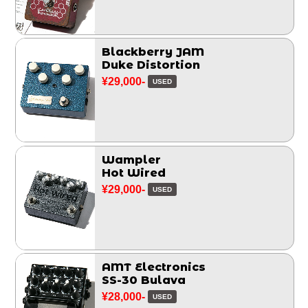
Blackberry JAM
Duke Distortion
¥29,000-
USED
Wampler
Hot Wired
¥29,000-
USED
AMT Electronics
SS-30 Bulava
¥28,000-
USED