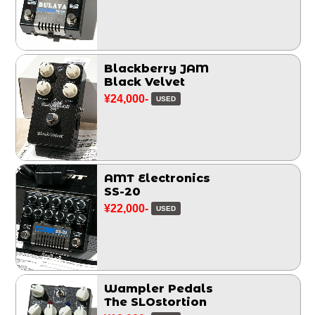
Blackberry JAM
Black Velvet
¥24,000-
USED
AMT Electronics
SS-20
¥22,000-
USED
Wampler Pedals
The SLOstortion