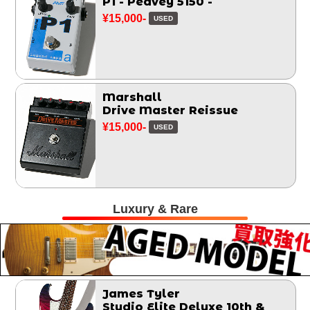
P1 - Peavey 5150 -
¥15,000-
USED
Marshall
Drive Master Reissue
¥15,000-
USED
Luxury & Rare
James Tyler
Studio Elite Deluxe 10th &