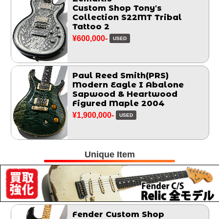
Custom Shop Tony's
Collection S22MT Tribal
Tattoo 2
¥600,000-
USED
Paul Reed Smith(PRS)
Modern Eagle I Abalone
Sapwood & Heartwood
Figured Maple 2004
¥1,900,000-
USED
Unique Item
Fender Custom Shop