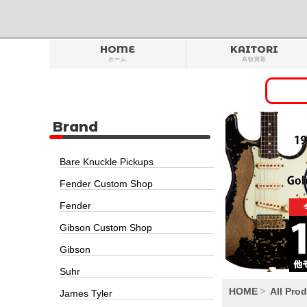
HOME
KAITORI
ホーム
高額買取
Brand
Bare Knuckle Pickups
Fender Custom Shop
Fender
Gibson Custom Shop
Gibson
Suhr
HOME
All Pro
James Tyler