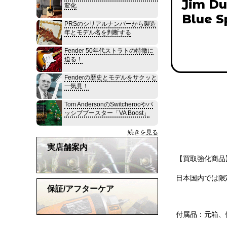
Jim Du
変化
Blue S
PRSのシリアルナンバーから製造
年とモデル名を判断する
Fender 50年代ストラトの特徴に
迫る！
Fenderの歴史とモデルをサクッと
一気見！
Tom AndersonのSwitcherooやパ
ッシブブースター「VA Boost」
続きを見る
実店舗案内
【買取強化商品】
日本国内では限定19
保証/アフターケア
付属品：元箱、