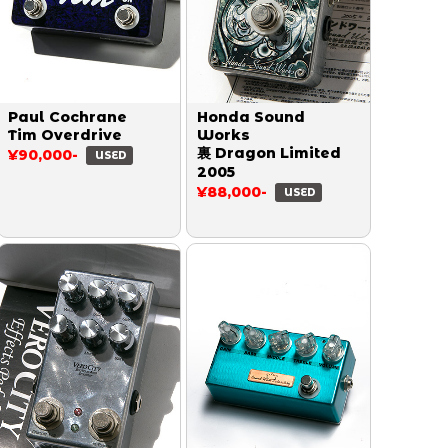
Paul Cochrane
Honda Sound
Tim Overdrive
Works
裏 Dragon Limited
¥90,000-
USED
2005
¥88,000-
USED