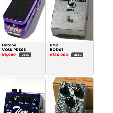
Hotone
UOZ
VOW PRESS
BOD01
¥9,000-
¥140,000-
USED
USED