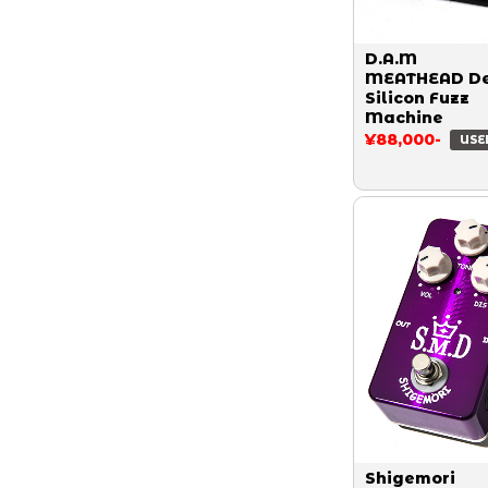
D.A.M
MEATHEAD De
Silicon Fuzz
Machine
¥88,000-
USE
Shigemori