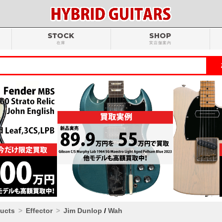
STOCK
SHOP
在庫
実店舗案内
ducts
Effector
Jim Dunlop
/
Wah