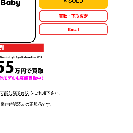
× SOLD
 Baby
買取・下取査定
Email
も可能な店頭買取
をご利用下さい。
kleです。動作確認済みの正規品です。