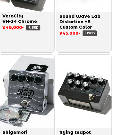
VeroCity
Sound Wave Lab
VH-34 Chrome
Distortion +B
Custom Color
¥46,000-
USED
¥45,000-
USED
Shigemori
flying teapot