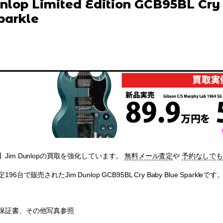
nlop Limited Edition GCB95BL Cry
parkle
Jim Dunlopの買取を強化しています。
無料メール査定
や
予約なしで
6台で販売されたJim Dunlop GCB95BL Cry Baby Blue Spar
保証書、その他写真参照