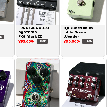
FRACTAL AUDIO
BJF Electronics
SYSTEMS
Little Green
FX8 Mark II
Wonder
ED
¥95,000-
¥90,000-
USED
USED