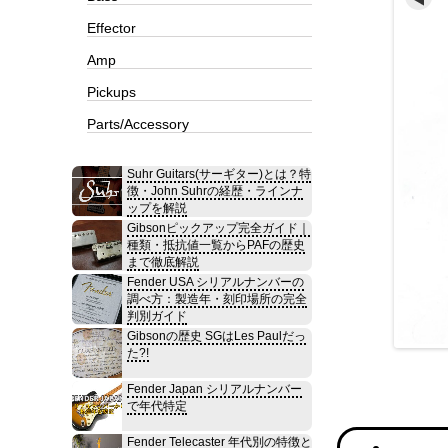
Effector
Amp
Pickups
Parts/Accessory
Suhr Guitars(サーギター)とは？特
徴・John Suhrの経歴・ラインナ
ップを解説
Gibsonピックアップ完全ガイド｜
種類・抵抗値一覧からPAFの歴史
まで徹底解説
Fender USA シリアルナンバーの
調べ方：製造年・刻印場所の完全
判別ガイド
Gibsonの歴史 SGはLes Paulだっ
た?!
Fender Japan シリアルナンバー
で年代特定
Fender Telecaster 年代別の特徴と