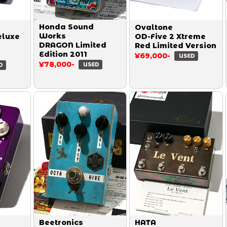
Honda Sound
Ovaltone
Works
luxe
OD-Five 2 Xtreme
DRAGON Limited
Red Limited Version
Edition 2011
¥69,000-
USED
¥78,000-
USED
D
Beetronics
HATA