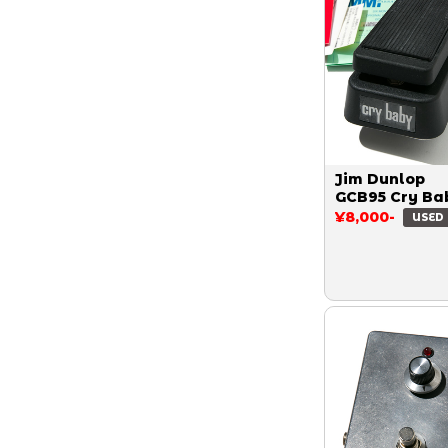
Jim Dunlop
GCB95 Cry Ba
¥8,000-
USED