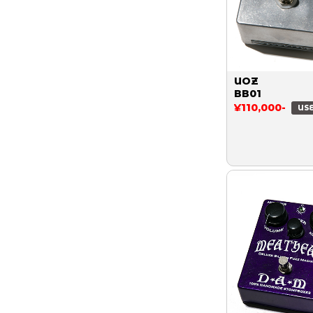
UOZ
BB01
¥110,000-
US