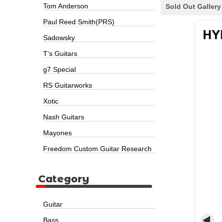
Tom Anderson
Sold Out Gallery
Paul Reed Smith(PRS)
Sadowsky
T's Guitars
g7 Special
RS Guitarworks
Xotic
Nash Guitars
Mayones
Freedom Custom Guitar Research
Category
Guitar
Bass