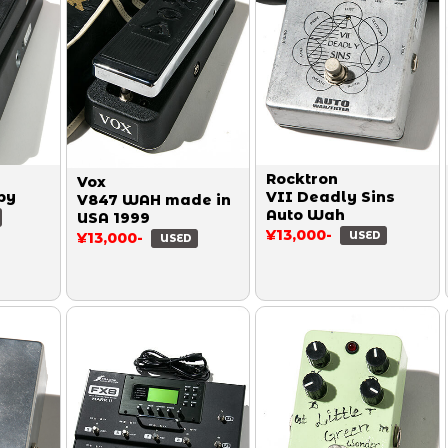
Rocktron
Vox
by
VII Deadly Sins
V847 WAH made in
Auto Wah
USA 1999
¥13,000-
¥13,000-
USED
USED