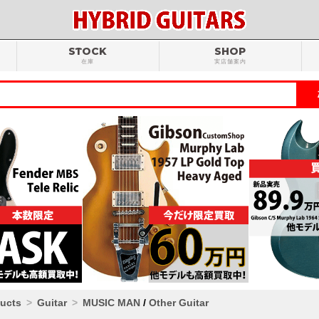
STOCK
SHOP
在庫
実店舗案内
ducts
Guitar
MUSIC MAN
/
Other Guitar