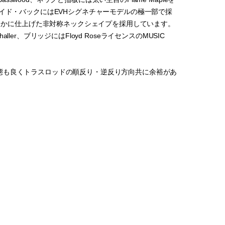
ディサイド・バックにはEVHシグネチャーモデルの極一部で採
滑らかに仕上げた非対称ネックシェイプを採用しています。
haller、ブリッジにはFloyd RoseライセンスのMUSIC
態も良くトラスロッドの順反り・逆反り方向共に余裕があ