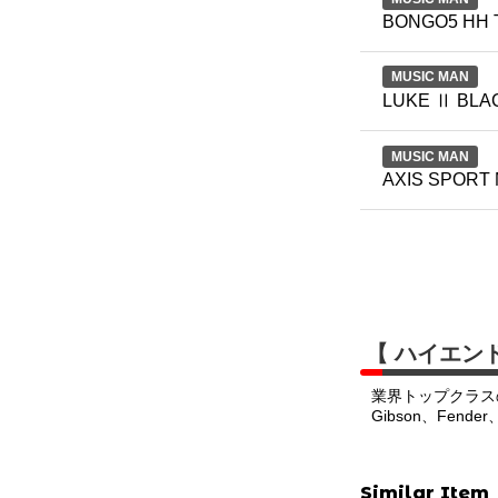
BONGO5 HH 
MUSIC MAN
LUKE Ⅱ BLA
MUSIC MAN
AXIS SPORT 
【 ハイエン
業界トップクラス
Gibson、Fend
Similar Item