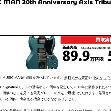
MAN 20th Anniversary Axis Tribu
MUSIC MANの買取を強化しています。
無料メール査定
や
予約なしで
EVH Signatureモデルの登場から20周年を記念して2012年に製作されたAnniver
指板のどこを見ても最高グレードの杢をご堪能いただけます。厳選された木材
ている個体に出会える機会はなかなかありません。
どの角度から見ても杢目がくっきり出ているQuilted Maple、バックにBa