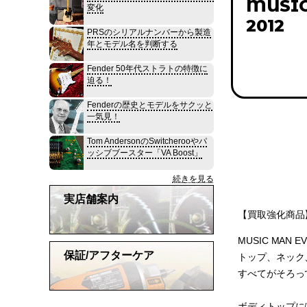
MUSIC 
変化
2012
PRSのシリアルナンバーから製造
年とモデル名を判断する
Fender 50年代ストラトの特徴に
迫る！
Fenderの歴史とモデルをサクッと
一気見！
Tom AndersonのSwitcherooやパ
ッシブブースター「VA Boost」
続きを見る
実店舗案内
【買取強化商品】
MUSIC MAN 
保証/アフターケア
トップ、ネック、
すべてがそろっ
ボディトップには