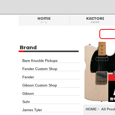
HOME
KAITORI
ホーム
高額買取
Brand
Bare Knuckle Pickups
Fender Custom Shop
Fender
Gibson Custom Shop
Gibson
Suhr
HOME
All Pro
James Tyler