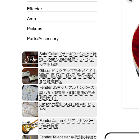
Effector
Amp
Pickups
Parts/Accessory
Suhr Guitars(サーギター)とは？特
徴・John Suhrの経歴・ラインナ
ップを解説
Gibsonピックアップ完全ガイド｜
種類・抵抗値一覧からPAFの歴史
まで徹底解説
Fender USA シリアルナンバーの
調べ方：製造年・刻印場所の完全
判別ガイド
Gibsonの歴史 SGはLes Paulだっ
た?!
Fender Japan シリアルナンバー
で年代特定
Fender Telecaster 年代別の特徴と