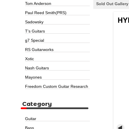
Tom Anderson
Sold Out Gallery
Paul Reed Smith(PRS)
Sadowsky
T's Guitars
g7 Special
RS Guitarworks
Xotic
Nash Guitars
Mayones
Freedom Custom Guitar Research
Category
Guitar
Bass