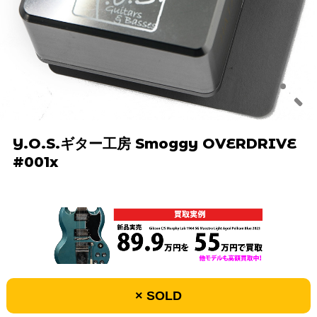
Y.O.S.ギター工房 Smoggy OVERDRIVE
#001x
× SOLD