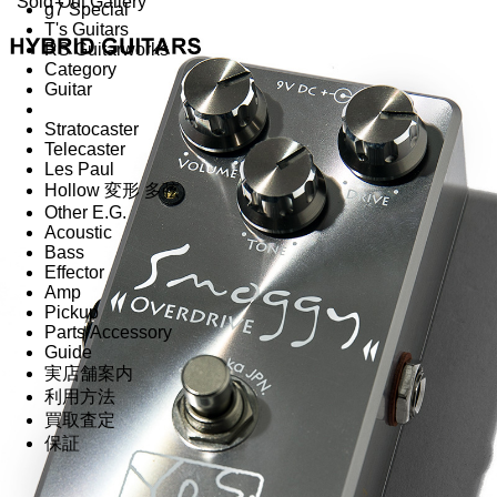
Sold Out Gallery
g7 Special
T's Guitars
RS Guitarworks
Category
Guitar
Stratocaster
Telecaster
Les Paul
Hollow 変形 多弦
Other E.G.
Acoustic
Bass
Effector
Amp
Pickup
Parts/Accessory
Guide
実店舗案内
利用方法
買取査定
保証