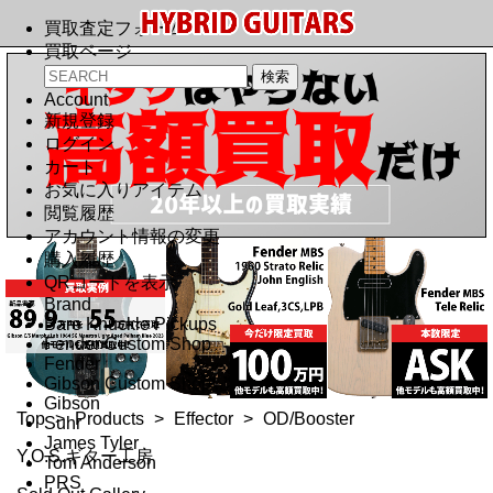
買取査定フォーム
買取ページ
Account
新規登録
ログイン
カート
お気に入りアイテム
閲覧履歴
アカウント情報の変更
購入履歴
QRコードを表示
Brand
Bare Knuckle Pickups
Fender Custom Shop
Fender
Gibson Custom Shop
Gibson
Top
>
Products
>
Effector
>
OD/Booster
Suhr
James Tyler
Y.O.S.ギター工房
Tom Anderson
PRS