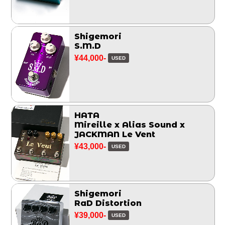
Shigemori
S.M.D
¥44,000-
USED
HATA
Mireille x Alias Sound x
JACKMAN Le Vent
¥43,000-
USED
Shigemori
RaD Distortion
¥39,000-
USED