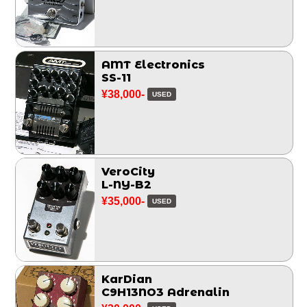
AMT Electronics
SS-11
¥38,000-
USED
VeroCity
L-NY-B2
¥35,000-
USED
KarDian
C9H13NO3 Adrenalin