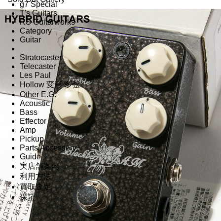
g7 Special
T's Guitars
RS Guitarworks
Category
Guitar
Stratocaster
Telecaster
Les Paul
Hollow 変形 多弦
Other E.G.
Acoustic
Bass
Effector
Amp
Pickup
Parts/Accessory
Guide
実店舗案内
利用方法
買取査定
保証