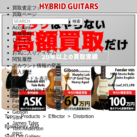
買取査定フォーム
買取ページ
Account
新規登録
ログイン
カート
お気に入りアイテム
閲覧履歴
アカウント情報の変更
購入履歴
QRコードを表示
Brand
Bare Knuckle Pickups
Fender Custom Shop
Fender
Gibson Custom Shop
Gibson
Top
>
Products
>
Effector
>
Distortion
Suhr
James Tyler
Blackberry JAM
Tom Anderson
PRS
Sold Out Gallery