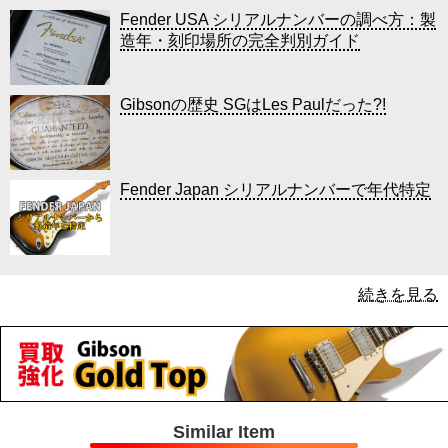
Fender USA シリアルナンバーの調べ方：製
造年・刻印場所の完全判別ガイド
Gibsonの歴史 SGはLes Paulだった?!
Fender Japan シリアルナンバーで年代特定
続きを見る
Similar Item