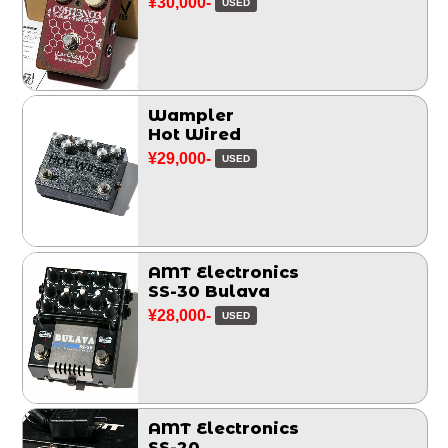
¥30,000-
USED
Wampler
Hot Wired
¥29,000-
USED
AMT Electronics
SS-30 Bulava
¥28,000-
USED
AMT Electronics
SS-20