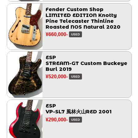
Fender Custom Shop
LIMITED EDITION Knotty
Pine Telecaster Thinline
Roasted NOS Natural 2020
¥660,000-
USED
ESP
STREAM-GT Custom Buckeye
Burl 2019
¥520,000-
USED
ESP
VP-SL7 風林火山RED 2001
¥290,000-
USED