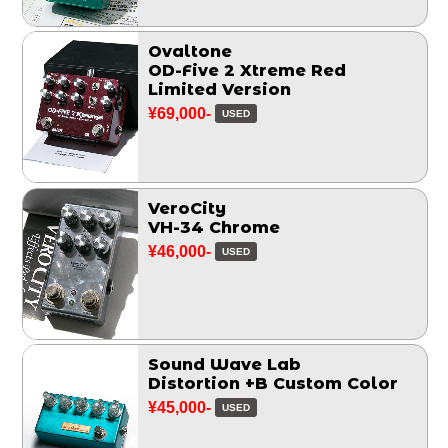
Ovaltone
OD-Five 2 Xtreme Red
Limited Version
¥69,000-
USED
VeroCity
VH-34 Chrome
¥46,000-
USED
Sound Wave Lab
Distortion +B Custom Color
¥45,000-
USED