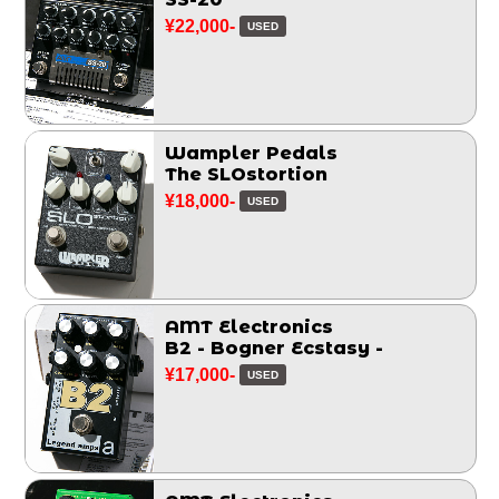
¥22,000-
USED
Wampler Pedals
The SLOstortion
¥18,000-
USED
AMT Electronics
B2 - Bogner Ecstasy -
¥17,000-
USED