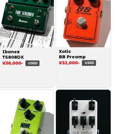
Xotic
Ibanez
BB Preamp
TS808DX
¥32,000-
¥36,000-
USED
USED