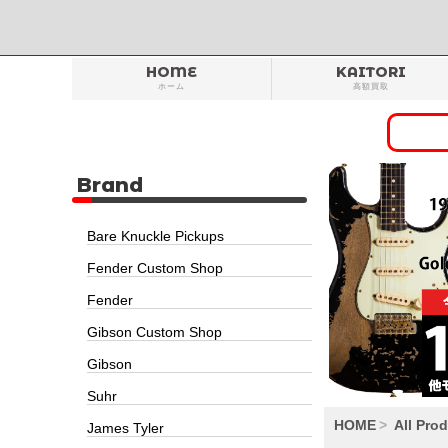
HOME
KAITORI
ホーム
高額買取
Brand
Bare Knuckle Pickups
Fender Custom Shop
Fender
Gibson Custom Shop
Gibson
Suhr
HOME
All Pro
James Tyler