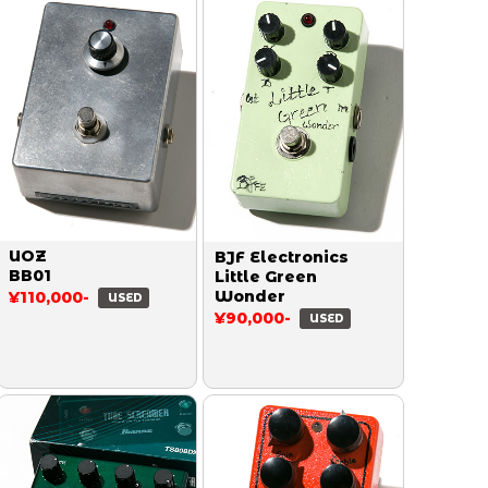
UOZ
BJF Electronics
BB01
Little Green
Wonder
¥110,000-
USED
¥90,000-
USED