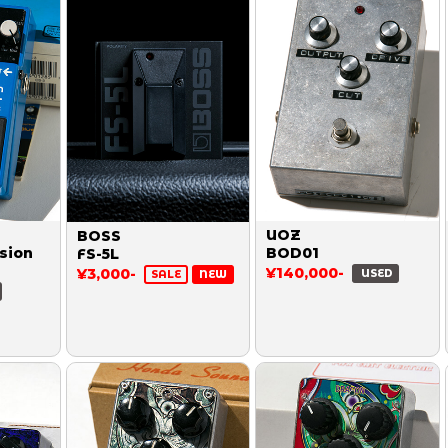
UOZ
BOSS
sion
BOD01
FS-5L
¥140,000-
¥3,000-
USED
SALE
NEW