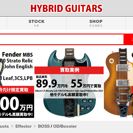
STOCK
SHOP
在庫
実店舗案内
ducts
Effector
BOSS
/
OD/Booster