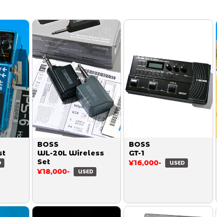
BOSS
BOSS
st
WL-20L Wireless
GT-1
Set
¥16,000-
D
USED
¥18,000-
USED