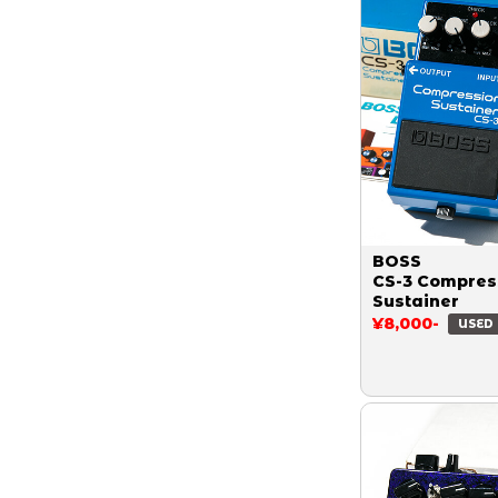
BOSS
CS-3 Compres
Sustainer
¥8,000-
USED