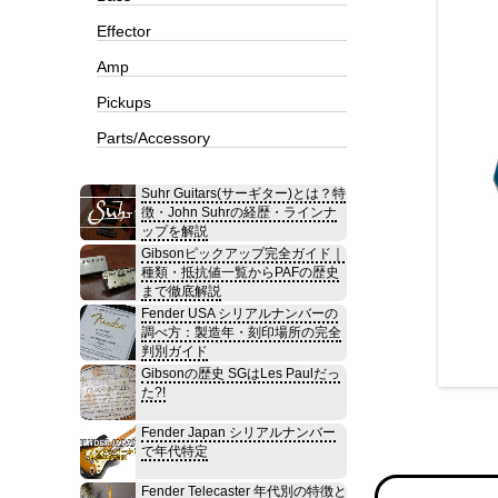
Effector
Amp
Pickups
Parts/Accessory
Suhr Guitars(サーギター)とは？特
徴・John Suhrの経歴・ラインナ
ップを解説
Gibsonピックアップ完全ガイド｜
種類・抵抗値一覧からPAFの歴史
まで徹底解説
Fender USA シリアルナンバーの
調べ方：製造年・刻印場所の完全
判別ガイド
Gibsonの歴史 SGはLes Paulだっ
た?!
Fender Japan シリアルナンバー
で年代特定
Fender Telecaster 年代別の特徴と