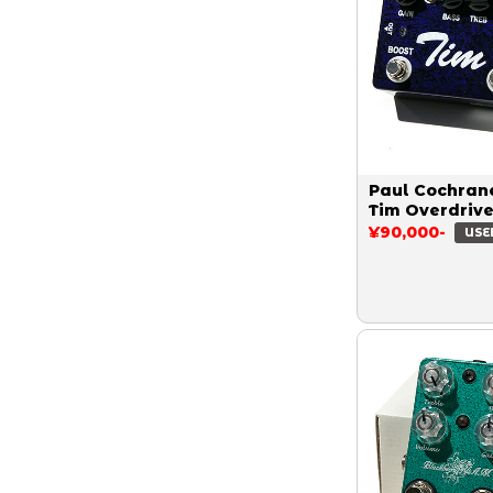
Paul Cochran
Tim Overdriv
¥90,000-
USE