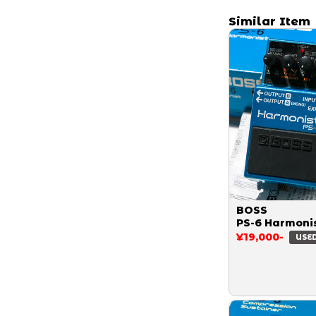
Similar Item
BOSS
PS-6 Harmoni
¥19,000-
USE