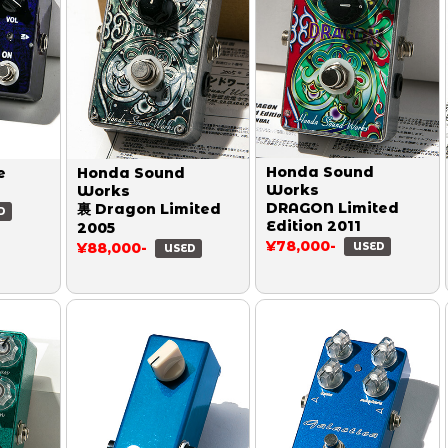
Honda Sound
e
Honda Sound
Works
e
Works
DRAGON Limited
裏 Dragon Limited
D
Edition 2011
2005
¥78,000-
¥88,000-
USED
USED