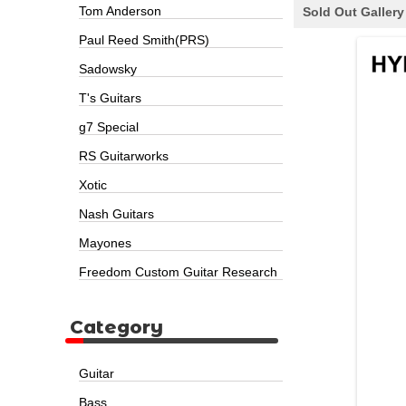
Tom Anderson
Sold Out Gallery
Paul Reed Smith(PRS)
Sadowsky
T's Guitars
g7 Special
RS Guitarworks
Xotic
Nash Guitars
Mayones
Freedom Custom Guitar Research
Category
Guitar
Bass