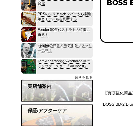
BOSS B
変化
PRSのシリアルナンバーから製造
年とモデル名を判断する
Fender 50年代ストラトの特徴に
迫る！
Fenderの歴史とモデルをサクッと
一気見！
Tom AndersonのSwitcherooやパ
ッシブブースター「VA Boost」
続きを見る
実店舗案内
【買取強化商品
BOSS BD-2 
保証/アフターケア