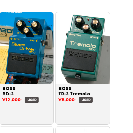
BOSS
BOSS
BD-2
TR-2 Tremolo
¥12,000-
¥8,000-
USED
USED