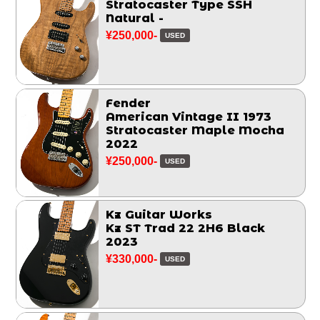
Stratocaster Type SSH
Natural -
¥250,000-
USED
Fender
American Vintage II 1973
Stratocaster Maple Mocha
2022
¥250,000-
USED
Kz Guitar Works
Kz ST Trad 22 2H6 Black
2023
¥330,000-
USED