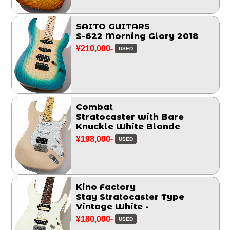
SAITO GUITARS
S-622 Morning Glory 2018
¥210,000-
USED
Combat
Stratocaster with Bare
Knuckle White Blonde
¥198,000-
USED
Kino Factory
Stay Stratocaster Type
Vintage White -
¥180,000-
USED