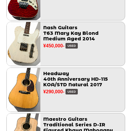
Nash Guitars
T63 Mary Kay Blond
Medium Aged 2014
¥450,000-
USED
Headway
40th Anniversary HD-115
KOA/STD Natural 2017
¥290,000-
USED
Maestro Guitars
Traditional Series D-IR
Figured Khaya Mahogany