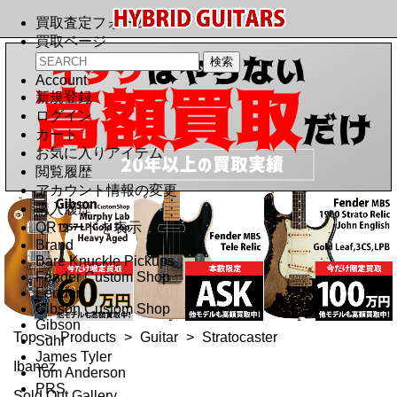
買取査定フォーム
買取ページ
Account
新規登録
ログイン
カート
お気に入りアイテム
閲覧履歴
アカウント情報の変更
購入履歴
QRコードを表示
Brand
Bare Knuckle Pickups
Fender Custom Shop
Fender
Gibson Custom Shop
Gibson
Top
>
Products
>
Guitar
>
Stratocaster
Suhr
James Tyler
Ibanez
Tom Anderson
PRS
Sold Out Gallery