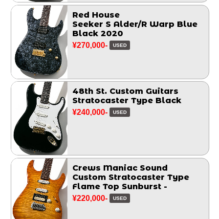
Red House
Seeker S Alder/R Warp Blue
Black 2020
¥270,000-
USED
48th St. Custom Guitars
Stratocaster Type Black
¥240,000-
USED
Crews Maniac Sound
Custom Stratocaster Type
Flame Top Sunburst -
¥220,000-
USED