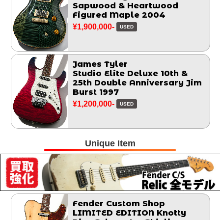
Sapwood & Heartwood
Figured Maple 2004
¥1,900,000-
USED
James Tyler
Studio Elite Deluxe 10th &
25th Double Anniversary Jim
Burst 1997
¥1,200,000-
USED
Unique Item
Fender Custom Shop
LIMITED EDITION Knotty