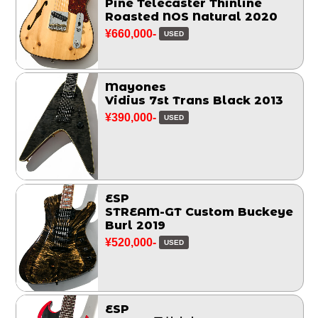
Pine Telecaster Thinline
Roasted NOS Natural 2020
¥660,000-
USED
Mayones
Vidius 7st Trans Black 2013
¥390,000-
USED
ESP
STREAM-GT Custom Buckeye
Burl 2019
¥520,000-
USED
ESP