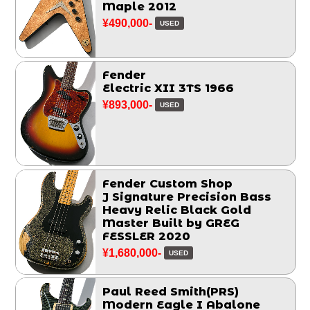
Maple 2012
¥490,000-
USED
Fender
Electric XII 3TS 1966
¥893,000-
USED
Fender Custom Shop
J Signature Precision Bass
Heavy Relic Black Gold
Master Built by GREG
FESSLER 2020
¥1,680,000-
USED
Paul Reed Smith(PRS)
Modern Eagle I Abalone