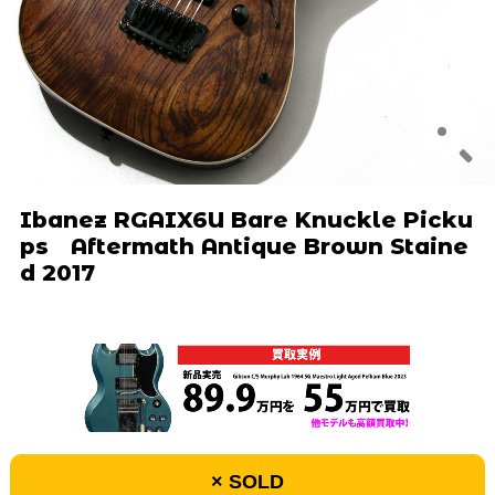
Ibanez RGAIX6U Bare Knuckle Picku
ps Aftermath Antique Brown Staine
d 2017
× SOLD