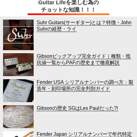
Guitar Lifeを楽しむ為の
チョットな知識！！！
Suhr Guitars(サーギター)とは？特徴・John
Suhrの経歴・ライ
Gibsonピックアップ完全ガイド｜種類・抵
抗値一覧からPAFの歴史まで徹底解説
Fender USA シリアルナンバーの調べ方：製
造年・刻印場所の完全判別ガイド
Gibsonの歴史 SGはLes Paulだった?!
Fender Japan シリアルナンバーで年代特定