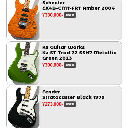
Schecter
EX4B-CMT-FRT Amber 2004
¥330,000-
USED
Kz Guitar Works
Kz ST Trad 22 SSH7 Metallic
Green 2023
¥300,000-
USED
Fender
Stratocaster Black 1979
¥273,000-
USED