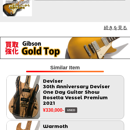
続きを見る
Similar Item
Deviser
30th Anniversary Deviser
One Day Guitar Show
Rosetta Vessel Premium
2021
¥330,000-
USED
Warmoth