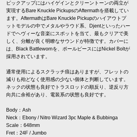
ピックアップにはハイゲインとクリーントーンの両立が
実現するBare Knuckle PickupsのAftermathを搭載してい
ます。AftermathはBare Knuckle Pickupのハイアウトプ
ットモデルの中でメタルやラウド系、Djentといったハー
ドでヘヴィーな音楽にスポットを当て、最もクリアで美
しく、分離が良く明瞭なサウンドが特徴です。カバーに
は、Black Battlewornを、ポールピースにはNickel Boltが
採用されています。
通常使用によるスクラッチ痕はありますが、フレットの
減りも殆どなく使用感の少ない個体と判断しています。
ネックの状態も良好でトラスロッドの順反り、逆反り方
向共に余裕があり、電装系の状態も良好です。
Body：Ash
Neck：Ebony / Nitro Wizard 3pc Maple & Bubbinga
Scale：648mm
Fret：24F / Jumbo