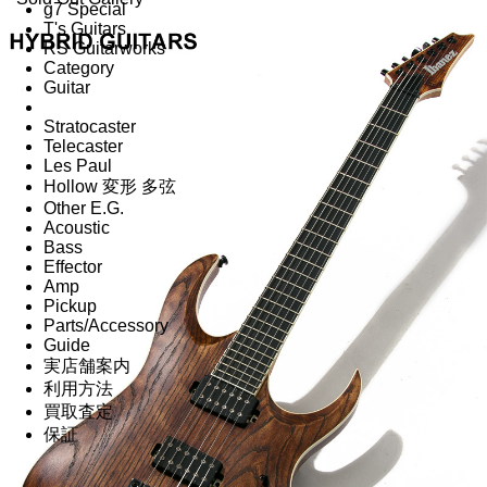
g7 Special
T's Guitars
RS Guitarworks
Category
Guitar
Stratocaster
Telecaster
Les Paul
Hollow 変形 多弦
Other E.G.
Acoustic
Bass
Effector
Amp
Pickup
Parts/Accessory
Guide
実店舗案内
利用方法
買取査定
保証