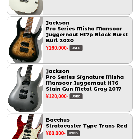
Jackson
Pro Series Misha Mansoor
Juggernaut Ht7p Black Burst
Burl 2020
¥160,000-
USED
Jackson
Pro Series Signature Misha
Mansoor Juggernaut HT6
Stain Gun Metal Gray 2017
¥120,000-
USED
Bacchus
Stratocaster Type Trans Red
¥60,000-
USED