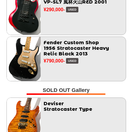
VP-SL7 風林火山RED 2001
¥290,000-
USED
Fender Custom Shop
1956 Stratocaster Heavy
Relic Black 2013
¥790,000-
USED
SOLD OUT Gallery
Deviser
Stratocaster Type