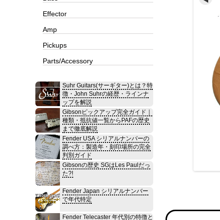
Effector
Amp
Pickups
Parts/Accessory
Suhr Guitars(サーギター)とは？特
徴・John Suhrの経歴・ラインナ
ップを解説
Gibsonピックアップ完全ガイド｜
種類・抵抗値一覧からPAFの歴史
まで徹底解説
Fender USA シリアルナンバーの
調べ方：製造年・刻印場所の完全
判別ガイド
Gibsonの歴史 SGはLes Paulだっ
た?!
Fender Japan シリアルナンバー
で年代特定
Fender Telecaster 年代別の特徴と