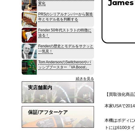
James 
変化
PRSのシリアルナンバーから製造
年とモデル名を判断する
Fender 50年代ストラトの特徴に
迫る！
Fenderの歴史とモデルをサクッと
一気見！
Tom AndersonのSwitcherooやパ
ッシブブースター「VA Boost」
続きを見る
実店舗案内
【買取強化商品】
本家USAで2014年に
保証/アフターケア
本機はボディにAl
トには6100