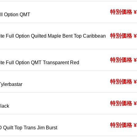
特別価格 ¥5
ull Option QMT
特別価格 ¥4
te Full Option Quilted Maple Bent Top Caribbean
特別価格 ¥4
ite Full Option QMT Transparent Red
特別価格 ¥4
ylerbastar
特別価格 ¥4
lack
特別価格 ¥2
D Quilt Top Trans Jim Burst