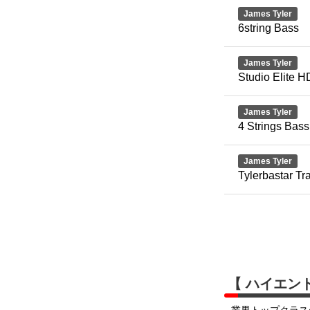
James Tyler
6string Bass
James Tyler
Studio Elite H
James Tyler
4 Strings Bass
James Tyler
Tylerbastar Tr
【 ハイエン
業界トップクラス