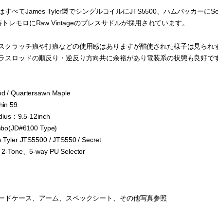
べてJames Tyler製でシングルコイルにJTS5500、ハムバッカーにSecr
トレモロにRaw Vintageのプレスサドルが採用されています。
スクラッチ痕や打痕などの使用感はありますが酷使された様子は見られ
ラスロッドの順反り・逆反り方向共に余裕があり電装系の状態も良好で
 / Quartersawn Maple
in 59
dius：9.5-12inch
mbo(JD#6100 Type)
Tyler JTS5500 / JTS550 / Secret
、2-Tone、5-way PU Selector
ードケース、アーム、スペックシート、その他写真参照