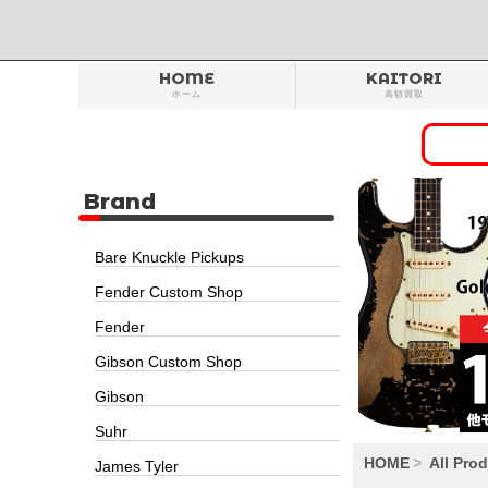
HOME
KAITORI
ホーム
高額買取
Brand
Bare Knuckle Pickups
Fender Custom Shop
Fender
Gibson Custom Shop
Gibson
Suhr
HOME
All Pro
James Tyler