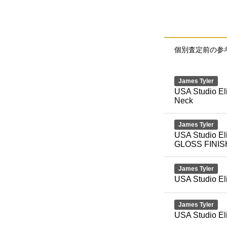
個別査定前の参
James Tyler
USA Studio El
Neck
James Tyler
USA Studio 
GLOSS FINIS
James Tyler
USA Studio El
James Tyler
USA Studio El