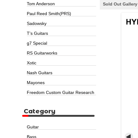
Tom Anderson
Sold Out Gallery
Paul Reed Smith(PRS)
Sadowsky
T's Guitars
g7 Special
RS Guitarworks
Xotic
Nash Guitars
Mayones
Freedom Custom Guitar Research
Category
Guitar
Bass