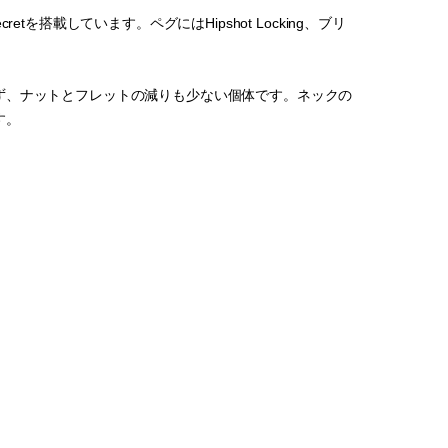
etを搭載しています。ペグにはHipshot Locking、ブリ
ず、ナットとフレットの減りも少ない個体です。ネックの
す。