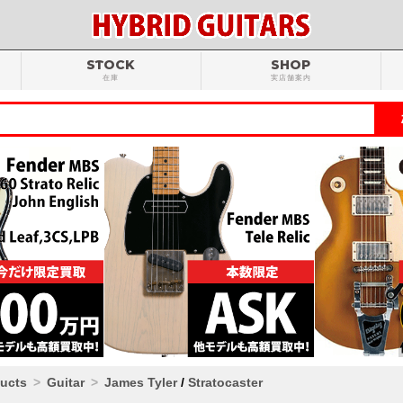
STOCK
SHOP
在庫
実店舗案内
ducts
Guitar
James Tyler
/
Stratocaster