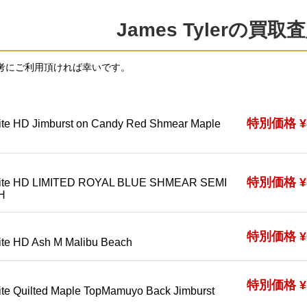
James Tylerの買
考にご利用頂ければ幸いです。
特別価格 ¥8
ite HD Jimburst on Candy Red Shmear Maple
特別価格 ¥8
Elite HD LIMITED ROYAL BLUE SHMEAR SEMI
H
特別価格 ¥6
ite HD Ash M Malibu Beach
特別価格 ¥5
ite Quilted Maple TopMamuyo Back Jimburst