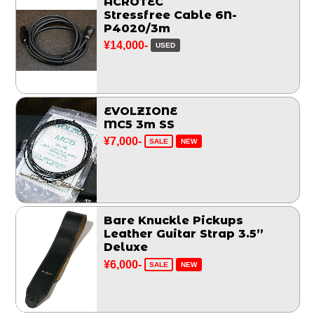
ACROTEC
Stressfree Cable 6N-
P4020/3m
¥14,000-
USED
EVOLZIONE
MC5 3m SS
¥7,000-
SALE
NEW
Bare Knuckle Pickups
Leather Guitar Strap 3.5”
Deluxe
¥6,000-
SALE
NEW