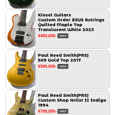
Kiesel Guitars
Custom Order ZEUS 8strings
Quilted Maple Top
Translucent White 2023
¥400,000-
USED
Paul Reed Smith(PRS)
509 Gold Top 2017
¥590,000-
USED
Paul Reed Smith(PRS)
Custom Shop Artist II Indigo
1994
¥700,000-
USED