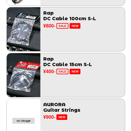
Rap
DC Cable 100cm S-L
¥800-
SALE
NEW
Rap
DC Cable 15cm S-L
¥400-
SALE
NEW
AURORA
Guitar Strings
¥900-
NEW