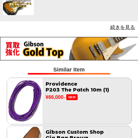
続きを見る
Similar Item
Providence
P203 The Patch 10m (1)
¥66,000-
NEW
Gibson Custom Shop
Gig Bag Brown