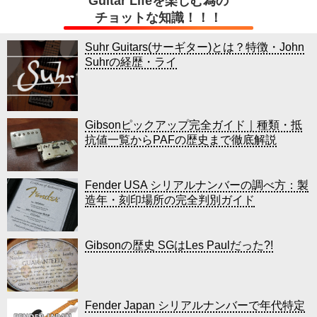
Guitar Lifeを楽しむ為の
チョットな知識！！！
Suhr Guitars(サーギター)とは？特徴・John
Suhrの経歴・ライ
Gibsonピックアップ完全ガイド｜種類・抵
抗値一覧からPAFの歴史まで徹底解説
Fender USA シリアルナンバーの調べ方：製
造年・刻印場所の完全判別ガイド
Gibsonの歴史 SGはLes Paulだった?!
Fender Japan シリアルナンバーで年代特定