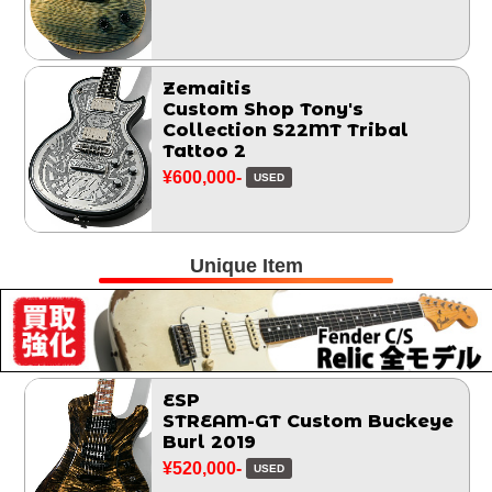
Zemaitis
Custom Shop Tony's
Collection S22MT Tribal
Tattoo 2
¥600,000-
USED
Unique Item
ESP
STREAM-GT Custom Buckeye
Burl 2019
¥520,000-
USED