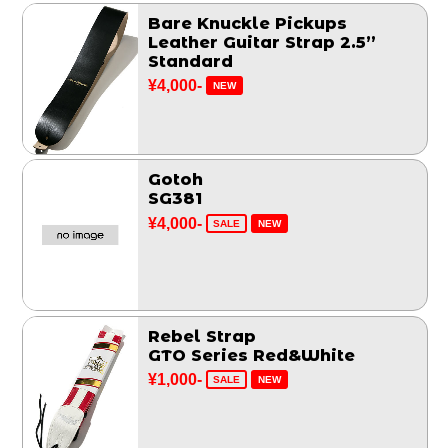
Bare Knuckle Pickups
Leather Guitar Strap 2.5”
Standard
¥4,000-
NEW
Gotoh
SG381
¥4,000-
SALE
NEW
Rebel Strap
GTO Series Red&White
¥1,000-
SALE
NEW