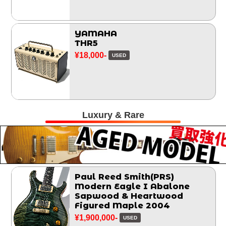
YAMAHA
THR5
¥18,000-
USED
Luxury & Rare
Paul Reed Smith(PRS)
Modern Eagle I Abalone
Sapwood & Heartwood
Figured Maple 2004
¥1,900,000-
USED