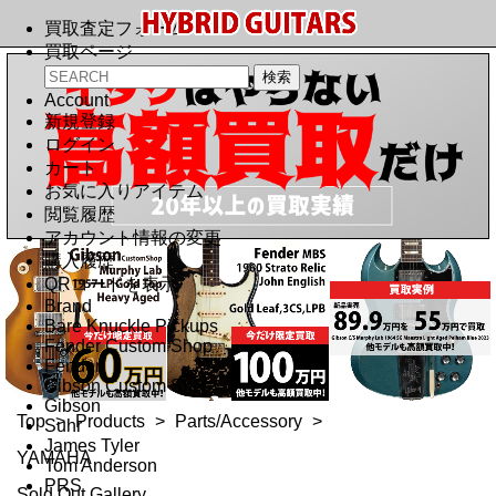
買取査定フォーム
買取ページ
Account
新規登録
ログイン
カート
お気に入りアイテム
閲覧履歴
アカウント情報の変更
購入履歴
QRコードを表示
Brand
Bare Knuckle Pickups
Fender Custom Shop
Fender
Gibson Custom Shop
Gibson
Top
>
Products
>
Parts/Accessory
>
Suhr
James Tyler
YAMAHA
Tom Anderson
PRS
Sold Out Gallery