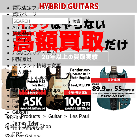
買取査定フォーム
買取ページ
Account
新規登録
ログイン
カート
お気に入りアイテム
閲覧履歴
アカウント情報の変更
購入履歴
QRコードを表示
Brand
Bare Knuckle Pickups
Fender Custom Shop
Fender
Gibson Custom Shop
Gibson
Top
>
Products
>
Guitar
>
Les Paul
Suhr
James Tyler
Gibson Custom Shop
Tom Anderson
PRS
Sold Out Gallery