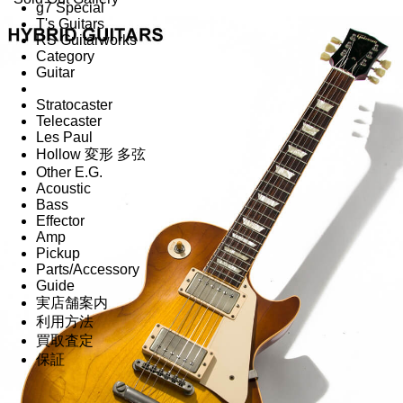
g7 Special
T's Guitars
RS Guitarworks
Category
Guitar
Stratocaster
Telecaster
Les Paul
Hollow 変形 多弦
Other E.G.
Acoustic
Bass
Effector
Amp
Pickup
Parts/Accessory
Guide
実店舗案内
利用方法
買取査定
保証