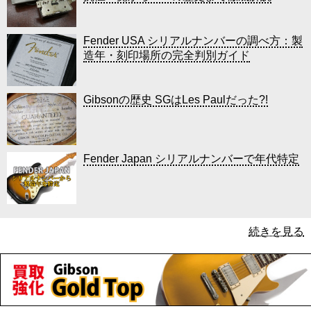
Fender USA シリアルナンバーの調べ方：製
造年・刻印場所の完全判別ガイド
Gibsonの歴史 SGはLes Paulだった?!
Fender Japan シリアルナンバーで年代特定
続きを見る