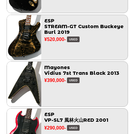
ESP
STREAM-GT Custom Buckeye
Burl 2019
¥520,000-
USED
Mayones
Vidius 7st Trans Black 2013
¥390,000-
USED
ESP
VP-SL7 風林火山RED 2001
¥290,000-
USED