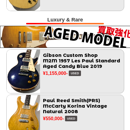
Luxury & Rare
Gibson Custom Shop
M2M 1957 Les Paul Standard
Aged Candy Blue 2019
¥1,155,000-
USED
Paul Reed Smith(PRS)
McCarty Korina Vintage
Natural 2008
¥550,000-
USED