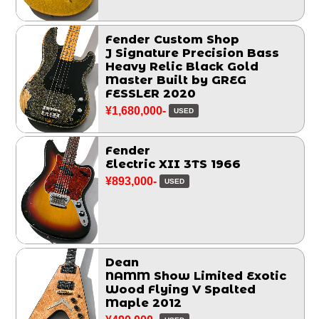
Fender Custom Shop
J Signature Precision Bass
Heavy Relic Black Gold
Master Built by GREG
FESSLER 2020
¥1,680,000-
USED
Fender
Electric XII 3TS 1966
¥893,000-
USED
Dean
NAMM Show Limited Exotic
Wood Flying V Spalted
Maple 2012