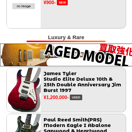
¥900-
NEW
Luxury & Rare
James Tyler
Studio Elite Deluxe 10th &
25th Double Anniversary Jim
Burst 1997
¥1,200,000-
USED
Paul Reed Smith(PRS)
Modern Eagle I Abalone
Sapwood & Heartwood