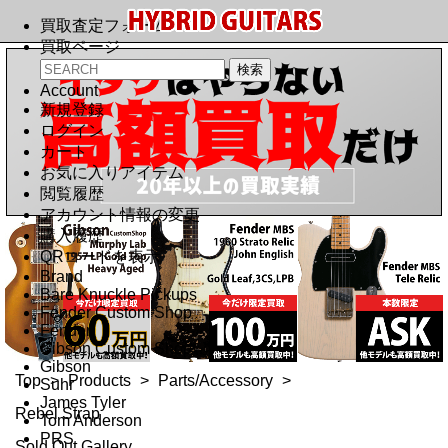
買取査定フォーム
買取ページ
Account
新規登録
ログイン
カート
お気に入りアイテム
閲覧履歴
アカウント情報の変更
購入履歴
QRコードを表示
Brand
Bare Knuckle Pickups
Fender Custom Shop
Fender
Gibson Custom Shop
Gibson
Top
>
Products
>
Parts/Accessory
>
Suhr
James Tyler
Rebel Strap
Tom Anderson
PRS
Sold Out Gallery