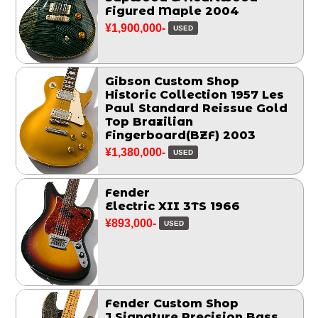
Figured Maple 2004
¥1,900,000-
USED
Gibson Custom Shop
Historic Collection 1957 Les
Paul Standard Reissue Gold
Top Brazilian
Fingerboard(BZF) 2003
¥1,380,000-
USED
Fender
Electric XII 3TS 1966
¥893,000-
USED
Fender Custom Shop
J Signature Precision Bass