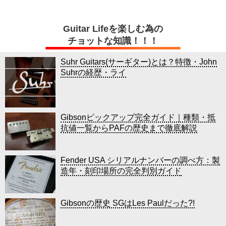
Guitar Lifeを楽しむ為の
チョットな知識！！！
Suhr Guitars(サーギター)とは？特徴・John
Suhrの経歴・ライ
Gibsonピックアップ完全ガイド｜種類・抵
抗値一覧からPAFの歴史まで徹底解説
Fender USA シリアルナンバーの調べ方：製
造年・刻印場所の完全判別ガイド
Gibsonの歴史 SGはLes Paulだった?!