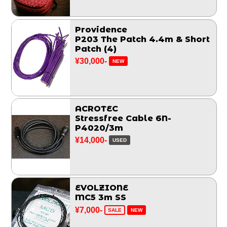
Providence
P203 The Patch 4.4m & Short
Patch (4)
¥30,000-
NEW
ACROTEC
Stressfree Cable 6N-
P4020/3m
¥14,000-
USED
EVOLZIONE
MC5 3m SS
¥7,000-
SALE
NEW