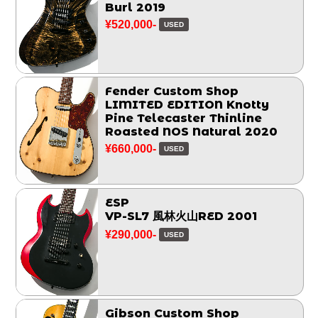
Burl 2019
¥520,000-
USED
Fender Custom Shop
LIMITED EDITION Knotty
Pine Telecaster Thinline
Roasted NOS Natural 2020
¥660,000-
USED
ESP
VP-SL7 風林火山RED 2001
¥290,000-
USED
Gibson Custom Shop