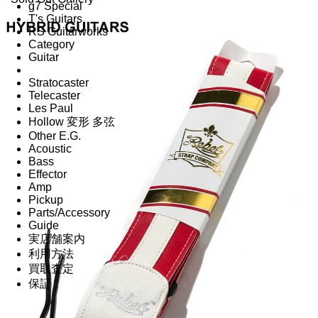
g7 Special
T's Guitars
RS Guitarworks
Category
Guitar
Stratocaster
Telecaster
Les Paul
Hollow 変形 多弦
Other E.G.
Acoustic
Bass
Effector
Amp
Pickup
Parts/Accessory
Guide
実店舗案内
利用方法
買取査定
保証