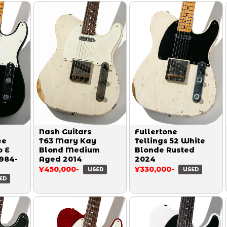
Nash Guitars
Fullertone
ee
T63 Mary Kay
Tellings 52 White
o E
Blond Medium
Blonde Rusted
1984-
Aged 2014
2024
¥450,000-
¥330,000-
USED
USED
ED