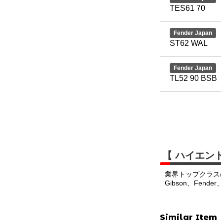
TES61 70
Fender Japan
ST62 WAL
Fender Japan
TL52 90 BSB
【 ハイエン
業界トップクラス
Gibson、Fend
Similar Item