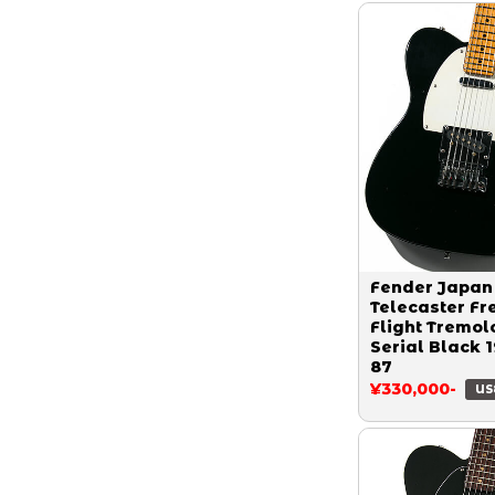
Fender Japan
Telecaster Fr
Flight Tremol
Serial Black 
87
¥330,000-
US