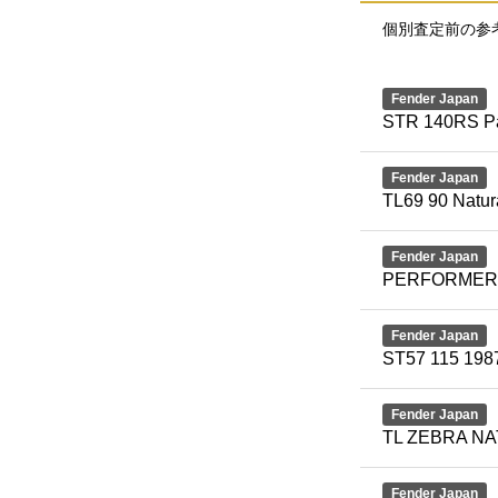
個別査定前の参
Fender Japan
STR 140RS Pa
Fender Japan
TL69 90 Natur
Fender Japan
PERFORMER 
Fender Japan
ST57 115 1987
Fender Japan
TL ZEBRA NAT
Fender Japan