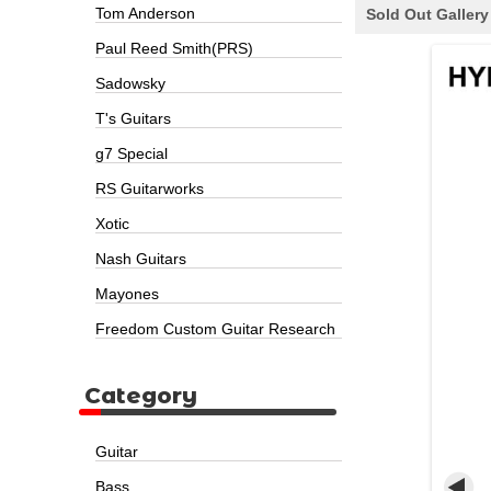
Tom Anderson
Sold Out Gallery
Paul Reed Smith(PRS)
Sadowsky
T's Guitars
g7 Special
RS Guitarworks
Xotic
Nash Guitars
Mayones
Freedom Custom Guitar Research
Category
Guitar
Bass