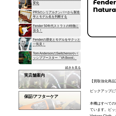
Fender
変化
Natura
PRSのシリアルナンバーから製造
年とモデル名を判断する
Fender 50年代ストラトの特徴に
迫る！
Fenderの歴史とモデルをサクッと
一気見！
Tom AndersonのSwitcherooやパ
ッシブブースター「VA Boost」
続きを見る
実店舗案内
【買取強化商品】
ピックアップにTex
保証/アフターケア
本機はすべての
ています。ピックア
Vintage Cl