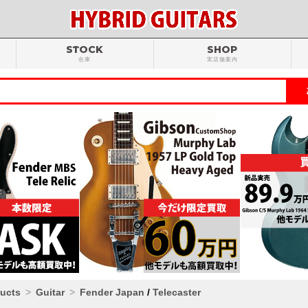
STOCK
SHOP
在庫
実店舗案内
ducts
Guitar
Fender Japan
/
Telecaster