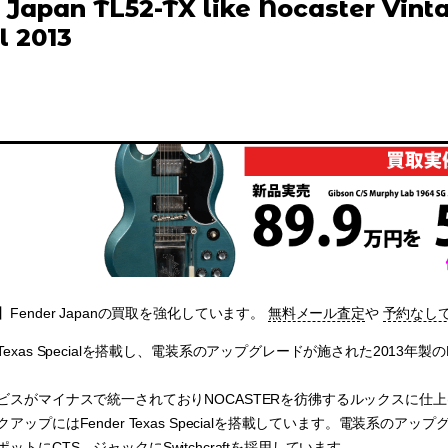
 Japan TL52-TX like Nocaster Vint
l 2013
Fender Japanの買取を強化しています。
無料メール査定
や
予約なし
as Specialを搭載し、電装系のアップグレードが施された2013年製のFender Ja
ビスがマイナスで統一されておりNOCASTERを彷彿するルックスに仕上げ
ップにはFender Texas Specialを搭載しています。電装系のアップグ
oth、ポットにCTS、ジャックにSwitchcraftを採用しています。