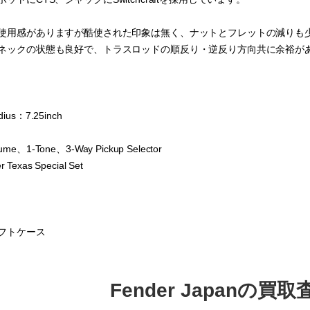
使用感がありますが酷使された印象は無く、ナットとフレットの減りも
ネックの状態も良好で、トラスロッドの順反り・逆反り方向共に余裕が
dius：7.25inch
lume、1-Tone、3-Way Pickup Selector
 Texas Special Set
フトケース
Fender Japanの買