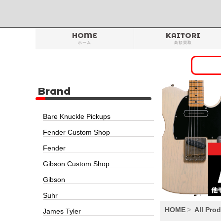
HOME
KAITORI
ホーム
高額買取
Brand
Bare Knuckle Pickups
Fender Custom Shop
Fender
Gibson Custom Shop
Gibson
Suhr
HOME
All Pro
James Tyler