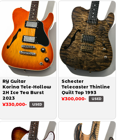
RY Guitar
Schecter
Korina Tele-Hollow
Telecaster Thinline
2H Ice Tea Burst
Quilt Top 1993
2023
¥300,000-
USED
¥330,000-
USED