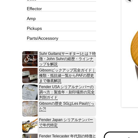
Effector
Amp
Pickups
Parts/Accessory
Suhr Guitars(サーギター)とは？特
徴・John Suhrの経歴・ラインナ
ップを解説
Gibsonピックアップ完全ガイド｜
種類・抵抗値一覧からPAFの歴史
まで徹底解説
Fender USA シリアルナンバーの
調べ方：製造年・刻印場所の完全
判別ガイド
Gibsonの歴史 SGはLes Paulだっ
た?!
Fender Japan シリアルナンバー
で年代特定
Fender Telecaster 年代別の特徴と