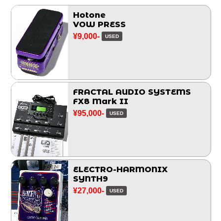
Hotone
VOW PRESS
¥9,000-
USED
FRACTAL AUDIO SYSTEMS
FX8 Mark II
¥95,000-
USED
ELECTRO-HARMONIX
SYNTH9
¥27,000-
USED