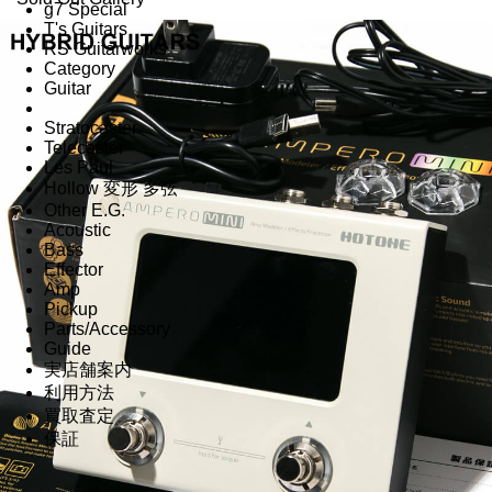
g7 Special
T's Guitars
RS Guitarworks
Category
Guitar
Stratocaster
Telecaster
Les Paul
Hollow 変形 多弦
Other E.G.
Acoustic
Bass
Effector
Amp
Pickup
Parts/Accessory
Guide
実店舗案内
利用方法
買取査定
保証