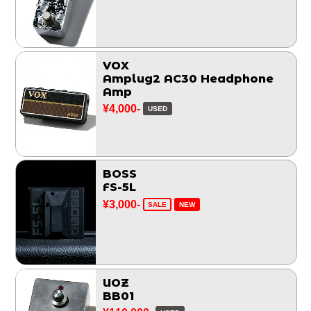
VOX
Amplug2 AC30 Headphone
Amp
¥4,000-
USED
BOSS
FS-5L
¥3,000-
SALE
NEW
UOZ
BB01