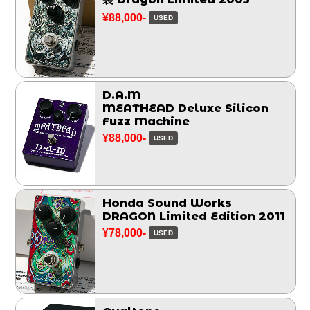
¥88,000-
USED
D.A.M
MEATHEAD Deluxe Silicon
Fuzz Machine
¥88,000-
USED
Honda Sound Works
DRAGON Limited Edition 2011
¥78,000-
USED