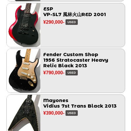
ESP
VP-SL7 風林火山RED 2001
¥290,000-
USED
Fender Custom Shop
1956 Stratocaster Heavy
Relic Black 2013
¥790,000-
USED
Mayones
Vidius 7st Trans Black 2013
¥390,000-
USED