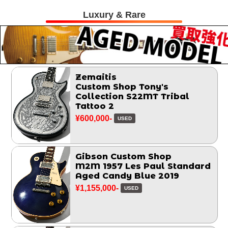
Luxury & Rare
Zemaitis
Custom Shop Tony's
Collection S22MT Tribal
Tattoo 2
¥600,000-
USED
Gibson Custom Shop
M2M 1957 Les Paul Standard
Aged Candy Blue 2019
¥1,155,000-
USED