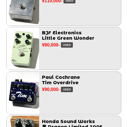
¥110,000-
USED
BJF Electronics
Little Green Wonder
¥90,000-
USED
Paul Cochrane
Tim Overdrive
¥90,000-
USED
Honda Sound Works
裏 Dragon Limited 2005