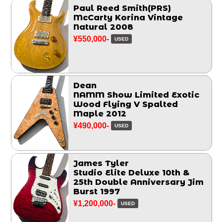
Paul Reed Smith(PRS)
McCarty Korina Vintage
Natural 2008
¥550,000-
USED
Dean
NAMM Show Limited Exotic
Wood Flying V Spalted
Maple 2012
¥490,000-
USED
James Tyler
Studio Elite Deluxe 10th &
25th Double Anniversary Jim
Burst 1997
¥1,200,000-
USED