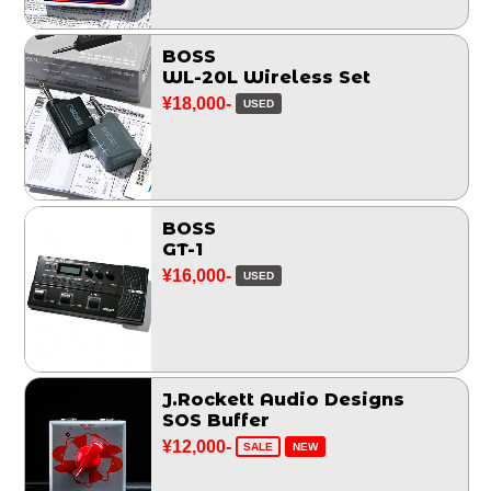
BOSS
WL-20L Wireless Set
¥18,000-
USED
BOSS
GT-1
¥16,000-
USED
J.Rockett Audio Designs
SOS Buffer
¥12,000-
SALE
NEW