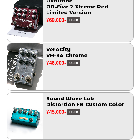
Ovaltone
OD-Five 2 Xtreme Red
Limited Version
¥69,000-
USED
VeroCity
VH-34 Chrome
¥46,000-
USED
Sound Wave Lab
Distortion +B Custom Color
¥45,000-
USED