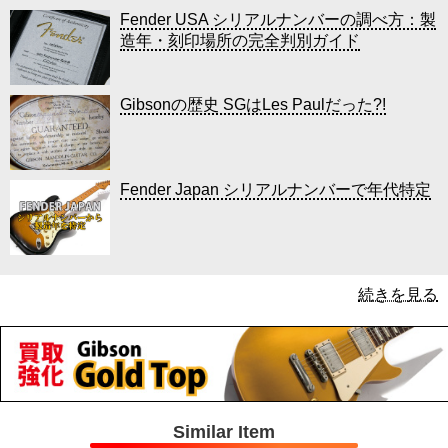
Fender USA シリアルナンバーの調べ方：製
造年・刻印場所の完全判別ガイド
Gibsonの歴史 SGはLes Paulだった?!
Fender Japan シリアルナンバーで年代特定
続きを見る
Similar Item