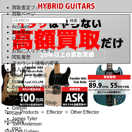
買取査定フォーム
買取ページ
Account
新規登録
ログイン
カート
お気に入りアイテム
閲覧履歴
アカウント情報の変更
購入履歴
QRコードを表示
Brand
Bare Knuckle Pickups
Fender Custom Shop
Fender
Gibson Custom Shop
Gibson
Top
>
Products
>
Effector
>
Other Effector
Suhr
James Tyler
HOTONE
Tom Anderson
PRS
Sold Out Gallery