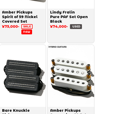
Amber Pickups
Lindy Fralin
Spirit of 59 Nickel
Pure PAF Set Open
Covered Set
Black
¥75,000-
¥74,000-
SALE
USED
NEW
Bare Knuckle
Amber Pickups