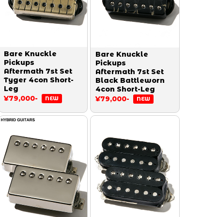
Bare Knuckle
Bare Knuckle
Pickups
Pickups
Aftermath 7st Set
Aftermath 7st Set
Tyger 4con Short-
Black Battleworn
Leg
4con Short-Leg
¥79,000-
¥79,000-
NEW
NEW