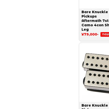
Bare Knuckle
Pickups
Aftermath 7st
Camo 4con Sh
Leg
¥79,000-
NEW
Bare Knuckle