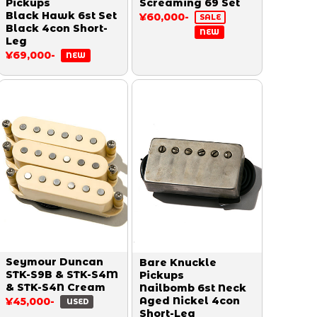
Pickups
Screaming 69 Set
Black Hawk 6st Set
¥60,000-
SALE
Black 4con Short-
NEW
Leg
¥69,000-
NEW
Seymour Duncan
Bare Knuckle
STK-S9B & STK-S4M
Pickups
& STK-S4N Cream
Nailbomb 6st Neck
Aged Nickel 4con
¥45,000-
USED
Short-Leg