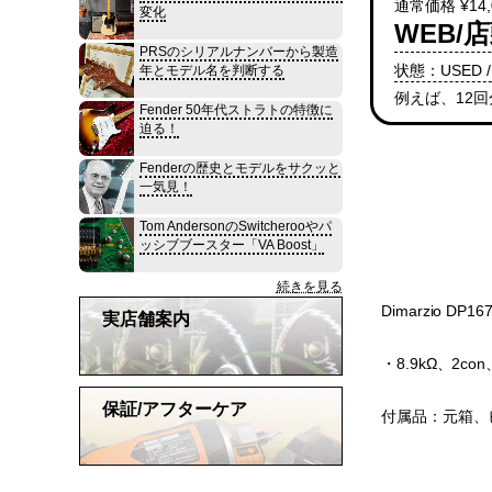
通常価格 ¥14,
変化
WEB/店
PRSのシリアルナンバーから製造
状態：USED /
年とモデル名を判断する
例えば、12
Fender 50年代ストラトの特徴に
迫る！
Fenderの歴史とモデルをサクッと
一気見！
Tom AndersonのSwitcherooやパ
ッシブブースター「VA Boost」
続きを見る
Dimarzio DP
実店舗案内
・8.9kΩ、2co
保証/アフターケア
付属品：元箱、