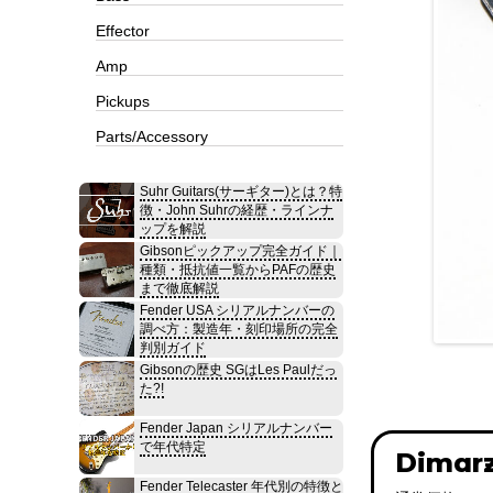
Effector
Amp
Pickups
Parts/Accessory
Suhr Guitars(サーギター)とは？特
徴・John Suhrの経歴・ラインナ
ップを解説
Gibsonピックアップ完全ガイド｜
種類・抵抗値一覧からPAFの歴史
まで徹底解説
Fender USA シリアルナンバーの
調べ方：製造年・刻印場所の完全
判別ガイド
Gibsonの歴史 SGはLes Paulだっ
た?!
Fender Japan シリアルナンバー
で年代特定
Dimar
Fender Telecaster 年代別の特徴と