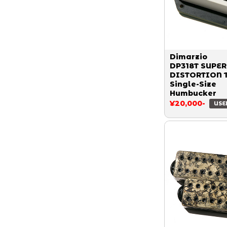
Dimarzio
DP318T SUPER
DISTORTION T
Single-Size
Humbucker
¥20,000-
USE