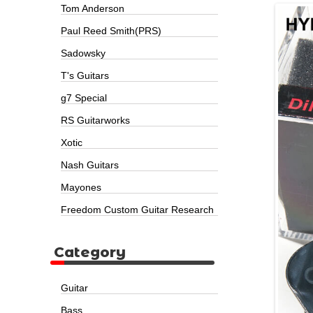
Tom Anderson
Paul Reed Smith(PRS)
Sadowsky
T's Guitars
g7 Special
RS Guitarworks
Xotic
Nash Guitars
Mayones
Freedom Custom Guitar Research
Category
Guitar
Bass