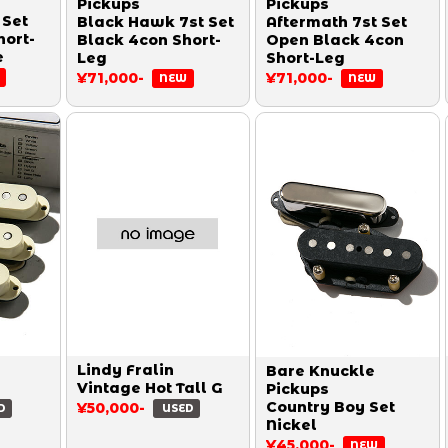
Pickups
Pickups
 Set
Black Hawk 7st Set
Aftermath 7st Set
hort-
Black 4con Short-
Open Black 4con
e
Leg
Short-Leg
¥71,000-
¥71,000-
NEW
NEW
Lindy Fralin
Bare Knuckle
Vintage Hot Tall G
Pickups
Country Boy Set
¥50,000-
D
USED
Nickel
¥45,000-
NEW