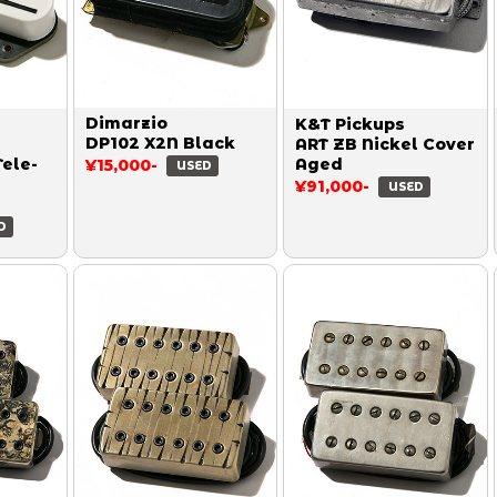
Dimarzio
K&T Pickups
DP102 X2N Black
ART ZB Nickel Cover
ele-
Aged
¥15,000-
USED
¥91,000-
USED
D