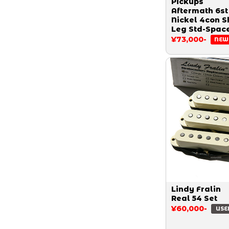
Pickups
Aftermath 6st
Nickel 4con S
Leg Std-Spac
¥73,000-
NEW
Lindy Fralin
Real 54 Set
¥60,000-
USE