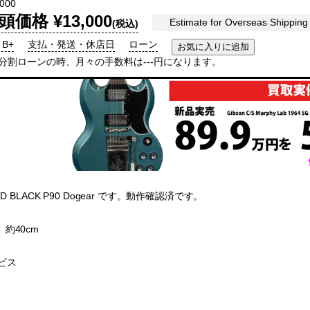
000
頭価格 ¥13,000
Estimate for Overseas Shipping
(税込)
 B+
支払・発送・休店日
ローン
回分割ローンの時、月々の手数料は---円になります。
167D BLACK P90 Dogear です。動作確認済です。
n、約40cm
ビス