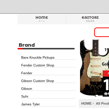
HOME
KAITORI
ホーム
高額買取
Brand
Bare Knuckle Pickups
Fender Custom Shop
Fender
Gibson Custom Shop
Gibson
Suhr
HOME
All Pro
James Tyler