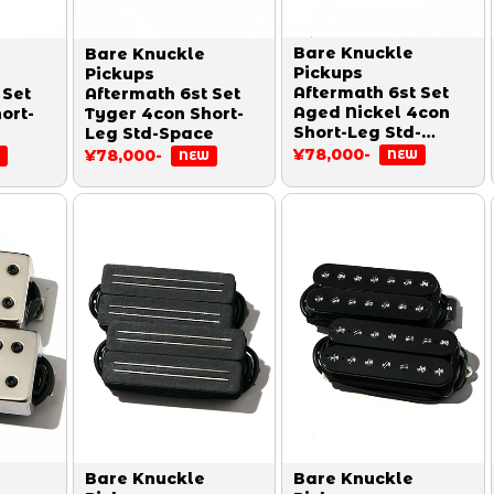
Bare Knuckle
Bare Knuckle
Pickups
Pickups
Aftermath 6st Set
 Set
Aftermath 6st Set
Aged Nickel 4con
ort-
Tyger 4con Short-
Short-Leg Std-
Leg Std-Space
Space
¥78,000-
¥78,000-
NEW
NEW
Bare Knuckle
Bare Knuckle