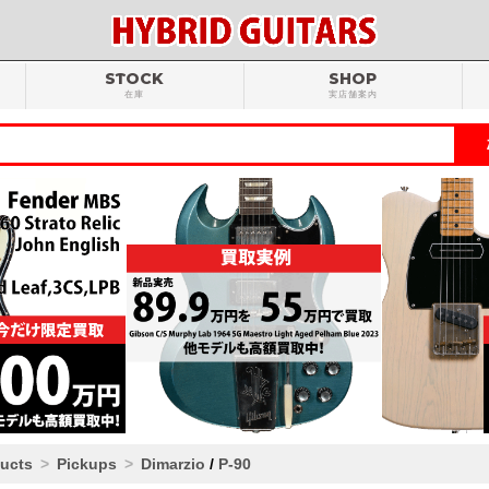
STOCK
SHOP
在庫
実店舗案内
ducts
Pickups
Dimarzio
/
P-90