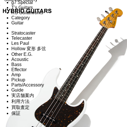
g7 Special
T's Guitars
RS Guitarworks
Category
Guitar
Stratocaster
Telecaster
Les Paul
Hollow 変形 多弦
Other E.G.
Acoustic
Bass
Effector
Amp
Pickup
Parts/Accessory
Guide
実店舗案内
利用方法
買取査定
保証