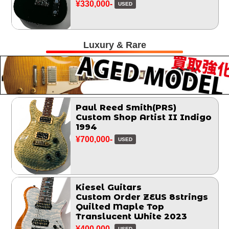
¥330,000-
USED
Luxury & Rare
Paul Reed Smith(PRS)
Custom Shop Artist II Indigo
1994
¥700,000-
USED
Kiesel Guitars
Custom Order ZEUS 8strings
Quilted Maple Top
Translucent White 2023
¥400,000-
USED