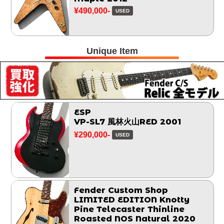
¥490,000-
USED
Unique Item
ESP
VP-SL7 風林火山RED 2001
¥290,000-
USED
Fender Custom Shop
LIMITED EDITION Knotty
Pine Telecaster Thinline
Roasted NOS Natural 2020