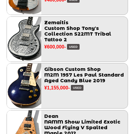
Zemaitis
Custom Shop Tony's
Collection S22MT Tribal
Tattoo 2
¥600,000-
USED
Gibson Custom Shop
M2M 1957 Les Paul Standard
Aged Candy Blue 2019
¥1,155,000-
USED
Dean
NAMM Show Limited Exotic
Wood Flying V Spalted
Maple 2012