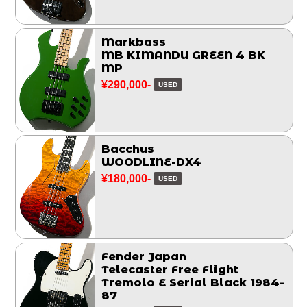
Markbass
MB KIMANDU GREEN 4 BK
MP
¥290,000-
USED
Bacchus
WOODLINE-DX4
¥180,000-
USED
Fender Japan
Telecaster Free Flight
Tremolo E Serial Black 1984-
87