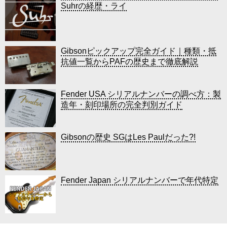
Suhrの経歴・ライ
Gibsonピックアップ完全ガイド｜種類・抵
抗値一覧からPAFの歴史まで徹底解説
Fender USA シリアルナンバーの調べ方：製
造年・刻印場所の完全判別ガイド
Gibsonの歴史 SGはLes Paulだった?!
Fender Japan シリアルナンバーで年代特定