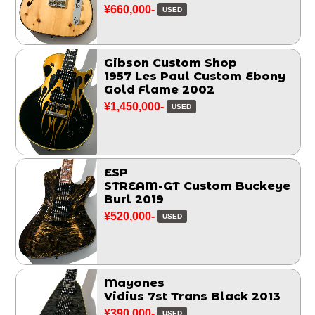
¥660,000-
USED
Gibson Custom Shop
1957 Les Paul Custom Ebony
Gold Flame 2002
¥1,450,000-
USED
ESP
STREAM-GT Custom Buckeye
Burl 2019
¥520,000-
USED
Mayones
Vidius 7st Trans Black 2013
¥390,000-
USED