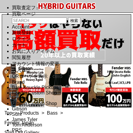
買取査定フォーム
買取ページ
Account
新規登録
ログイン
カート
お気に入りアイテム
閲覧履歴
アカウント情報の変更
購入履歴
QRコードを表示
Brand
Bare Knuckle Pickups
Fender Custom Shop
Fender
Gibson Custom Shop
Gibson
Top
>
Products
>
Bass
>
Suhr
James Tyler
Fender Japan
Tom Anderson
PRS
Sold Out Gallery