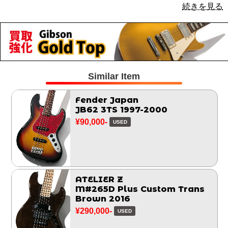
続きを見る
Similar Item
Fender Japan
JB62 3TS 1997-2000
¥90,000-
USED
ATELIER Z
M#265D Plus Custom Trans
Brown 2016
¥290,000-
USED