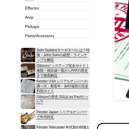
Effector
Amp
Pickups
Parts/Accessory
Suhr Guitars(サーギター)とは？特
徴・John Suhrの経歴・ラインナ
ップを解説
Gibsonピックアップ完全ガイド｜
種類・抵抗値一覧からPAFの歴史
まで徹底解説
Fender USA シリアルナンバーの
調べ方：製造年・刻印場所の完全
判別ガイド
Gibsonの歴史 SGはLes Paulだっ
た?!
Fender Japan シリアルナンバー
で年代特定
Fender Telecaster 年代別の特徴と