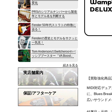
Wampl
変化
DELU
PRSのシリアルナンバーから製造
年とモデル名を判断する
Fender 50年代ストラトの特徴に
迫る！
Fenderの歴史とモデルをサクッと
一気見！
Tom AndersonのSwitcherooやパ
ッシブブースター「VA Boost」
続きを見る
実店舗案内
【買取強化商品】
MIDI対応デュア
保証/アフターケア
に、Blues 
広いサウンドメ
付属品：元箱、