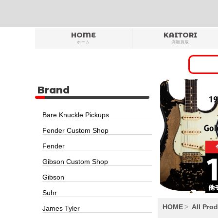
HOME
KAITORI
ホーム
高額買取
Brand
Bare Knuckle Pickups
Fender Custom Shop
Fender
Gibson Custom Shop
Gibson
Suhr
HOME
All Pro
James Tyler