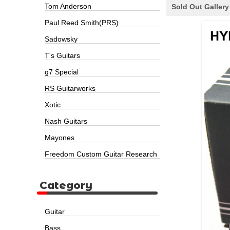
Tom Anderson
Sold Out Gallery
Paul Reed Smith(PRS)
Sadowsky
T's Guitars
g7 Special
RS Guitarworks
Xotic
Nash Guitars
Mayones
Freedom Custom Guitar Research
Category
Guitar
Bass