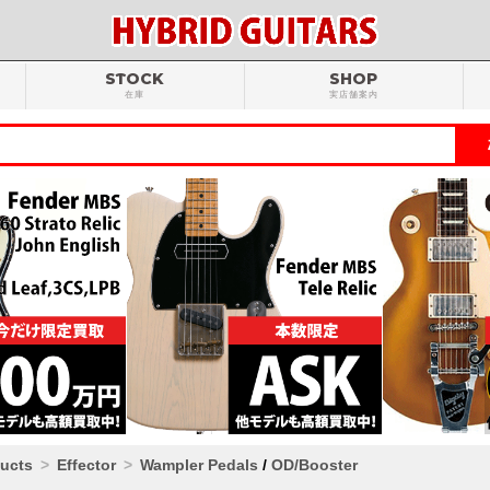
STOCK
SHOP
在庫
実店舗案内
ducts
Effector
Wampler Pedals
/
OD/Booster