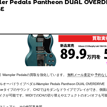
er Pedals Pantheon DUAL OVERD
XE
Wampler Pedalsの買取を強化しています。
無料メール査定
や
予約な
ルオーバドライブペダルWampler Pedals Pantheon DUAL OVER
Breakerタイプのサウンド、CH2ではモダンなドライブでプレイができ、側
イクが可能です。MIDIでのCHの切り替えやエフェクトのオン/オフも可
マニュアル、その他写真参照