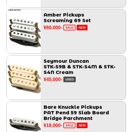
Amber Pickups
Screaming 69 Set
¥60,000-
SALE
NEW
Seymour Duncan
STK-S9B & STK-S4M & STK-
S4N Cream
¥45,000-
USED
Bare Knuckle Pickups
PAT Pend 59 Slab Board
Bridge Parchment
¥18,000-
SALE
NEW