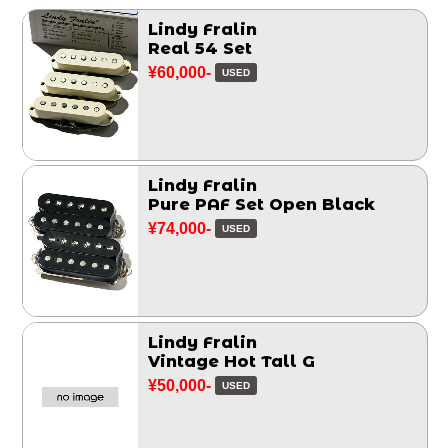
Lindy Fralin
Real 54 Set
¥60,000-
USED
Lindy Fralin
Pure PAF Set Open Black
¥74,000-
USED
Lindy Fralin
Vintage Hot Tall G
¥50,000-
USED