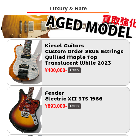
Luxury & Rare
Kiesel Guitars
Custom Order ZEUS 8strings
Quilted Maple Top
Translucent White 2023
¥400,000-
USED
Fender
Electric XII 3TS 1966
¥893,000-
USED