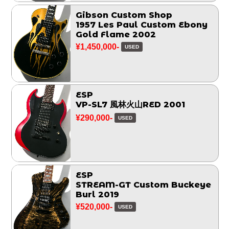
Gibson Custom Shop
1957 Les Paul Custom Ebony
Gold Flame 2002
¥1,450,000-
USED
ESP
VP-SL7 風林火山RED 2001
¥290,000-
USED
ESP
STREAM-GT Custom Buckeye
Burl 2019
¥520,000-
USED