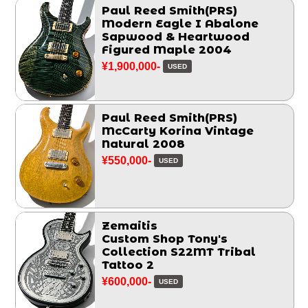
Paul Reed Smith(PRS)
Modern Eagle I Abalone
Sapwood & Heartwood
Figured Maple 2004
¥1,900,000-
USED
Paul Reed Smith(PRS)
McCarty Korina Vintage
Natural 2008
¥550,000-
USED
Zemaitis
Custom Shop Tony's
Collection S22MT Tribal
Tattoo 2
¥600,000-
USED