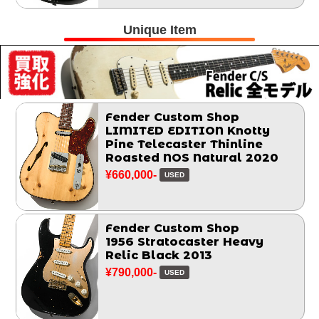
Unique Item
Fender Custom Shop
LIMITED EDITION Knotty
Pine Telecaster Thinline
Roasted NOS Natural 2020
¥660,000-
USED
Fender Custom Shop
1956 Stratocaster Heavy
Relic Black 2013
¥790,000-
USED