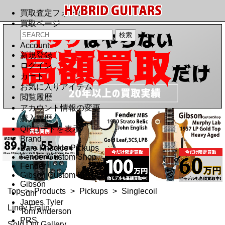
買取査定フォーム
買取ページ
Account
新規登録
ログイン
カート
お気に入りアイテム
閲覧履歴
アカウント情報の変更
購入履歴
QRコードを表示
Brand
Bare Knuckle Pickups
Fender Custom Shop
Fender
Gibson Custom Shop
Gibson
Top
>
Products
>
Pickups
>
Singlecoil
Suhr
James Tyler
Lindy Fralin
Tom Anderson
PRS
Sold Out Gallery