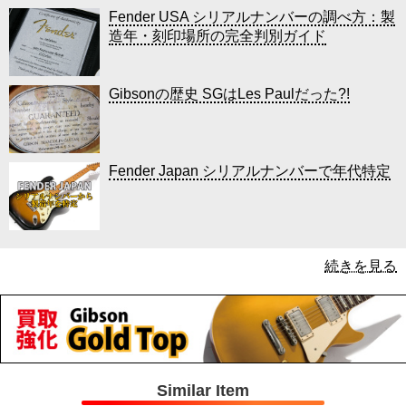
Fender USA シリアルナンバーの調べ方：製
造年・刻印場所の完全判別ガイド
Gibsonの歴史 SGはLes Paulだった?!
Fender Japan シリアルナンバーで年代特定
続きを見る
Similar Item