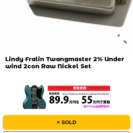
Lindy Fralin Twangmaster 2% Under
wind 2con Raw Nickel Set
× SOLD