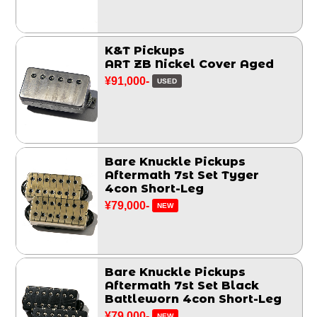
K&T Pickups
ART ZB Nickel Cover Aged
¥91,000-
USED
Bare Knuckle Pickups
Aftermath 7st Set Tyger
4con Short-Leg
¥79,000-
NEW
Bare Knuckle Pickups
Aftermath 7st Set Black
Battleworn 4con Short-Leg
¥79,000-
NEW