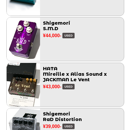
Shigemori
S.M.D
¥44,000-
USED
HATA
Mireille x Alias Sound x
JACKMAN Le Vent
¥43,000-
USED
Shigemori
RaD Distortion
¥39,000-
USED