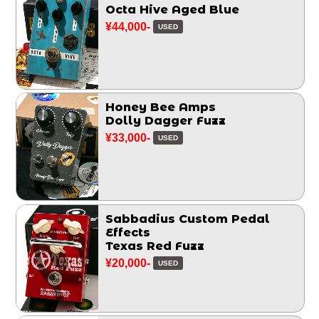
Octa Hive Aged Blue
¥44,000-
USED
Honey Bee Amps
Dolly Dagger Fuzz
¥33,000-
USED
Sabbadius Custom Pedal
Effects
Texas Red Fuzz
¥20,000-
USED