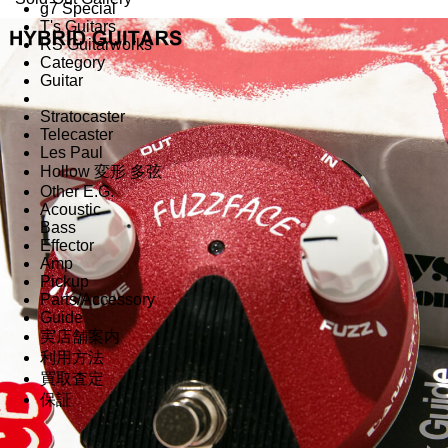
g7 Special
T's Guitars
RS Guitarworks
Category
Guitar
Stratocaster
Telecaster
Les Paul
Hollow 変形 多弦
Other E.G.
Acoustic
Bass
Effector
Amp
Pickup
Parts/Accessory
Guide
実店舗案内
利用方法
買取査定
保証