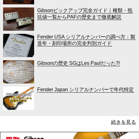
Gibsonピックアップ完全ガイド｜種類・抵
抗値一覧からPAFの歴史まで徹底解説
Fender USA シリアルナンバーの調べ方：製
造年・刻印場所の完全判別ガイド
Gibsonの歴史 SGはLes Paulだった?!
Fender Japan シリアルナンバーで年代特定
続きを見る