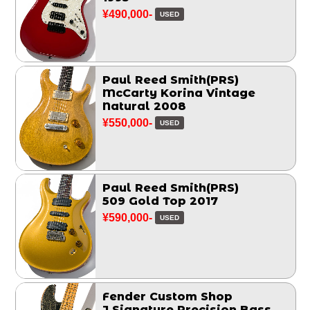
¥490,000-
USED
Paul Reed Smith(PRS)
McCarty Korina Vintage
Natural 2008
¥550,000-
USED
Paul Reed Smith(PRS)
509 Gold Top 2017
¥590,000-
USED
Fender Custom Shop
J Signature Precision Bass