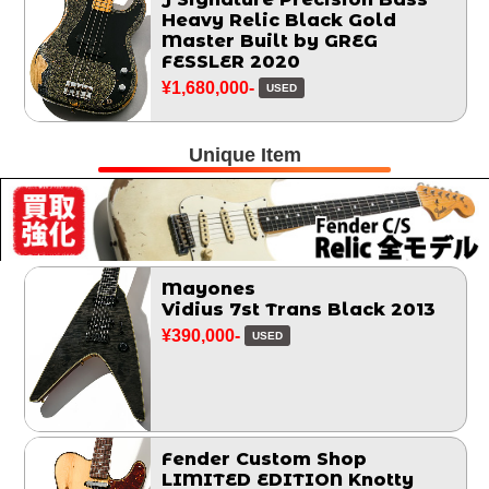
Heavy Relic Black Gold
Master Built by GREG
FESSLER 2020
¥1,680,000-
USED
Unique Item
Mayones
Vidius 7st Trans Black 2013
¥390,000-
USED
Fender Custom Shop
LIMITED EDITION Knotty