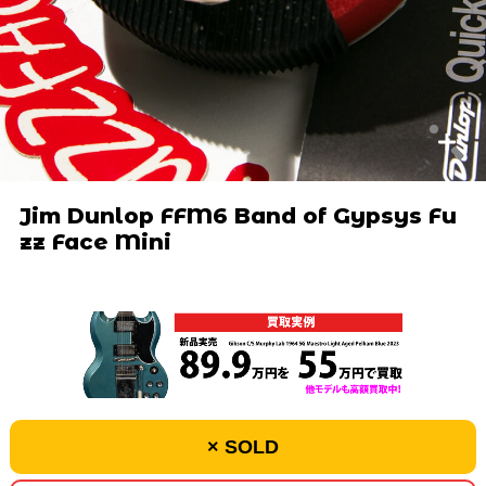
Jim Dunlop FFM6 Band of Gypsys Fu
zz Face Mini
× SOLD