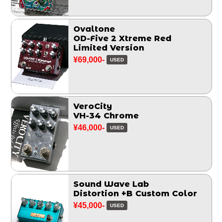
Ovaltone
OD-Five 2 Xtreme Red
Limited Version
¥69,000-
USED
VeroCity
VH-34 Chrome
¥46,000-
USED
Sound Wave Lab
Distortion +B Custom Color
¥45,000-
USED