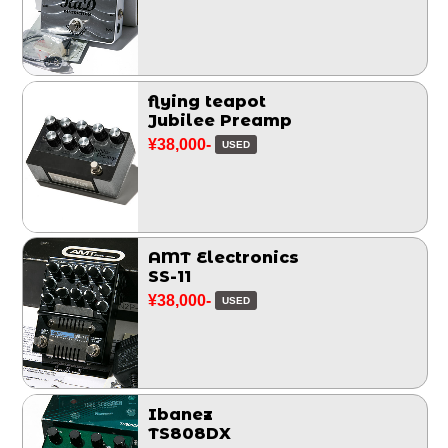
flying teapot
Jubilee Preamp
¥38,000-
USED
AMT Electronics
SS-11
¥38,000-
USED
Ibanez
TS808DX