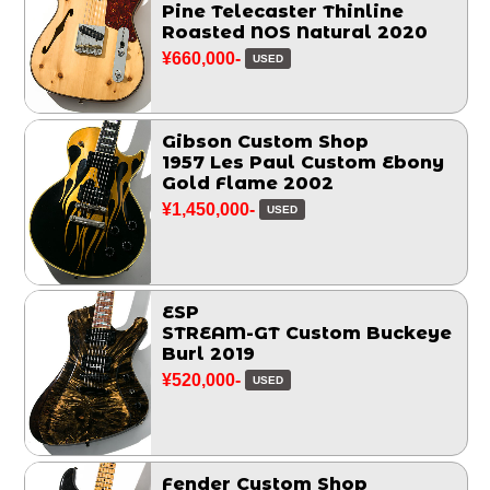
Pine Telecaster Thinline
Roasted NOS Natural 2020
¥660,000-
USED
Gibson Custom Shop
1957 Les Paul Custom Ebony
Gold Flame 2002
¥1,450,000-
USED
ESP
STREAM-GT Custom Buckeye
Burl 2019
¥520,000-
USED
Fender Custom Shop