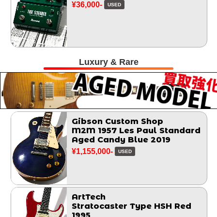
¥36,000-
USED
Luxury & Rare
Gibson Custom Shop
M2M 1957 Les Paul Standard
Aged Candy Blue 2019
¥1,155,000-
USED
ArtTech
Stratocaster Type HSH Red
1995