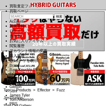
買取査定フォーム
買取ページ
Account
新規登録
ログイン
カート
お気に入りアイテム
閲覧履歴
アカウント情報の変更
購入履歴
QRコードを表示
Brand
Bare Knuckle Pickups
Fender Custom Shop
Fender
Gibson Custom Shop
Gibson
Top
>
Products
>
Effector
>
Fuzz
Suhr
James Tyler
Jim Dunlop
Tom Anderson
PRS
Sold Out Gallery