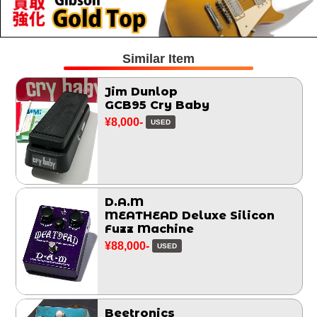
Similar Item
Jim Dunlop
GCB95 Cry Baby
¥8,000-
USED
D.A.M
MEATHEAD Deluxe Silicon
Fuzz Machine
¥88,000-
USED
Beetronics