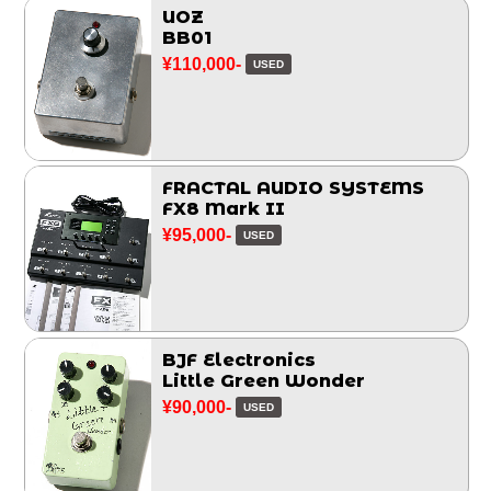
UOZ
BB01
¥110,000-
USED
FRACTAL AUDIO SYSTEMS
FX8 Mark II
¥95,000-
USED
BJF Electronics
Little Green Wonder
¥90,000-
USED