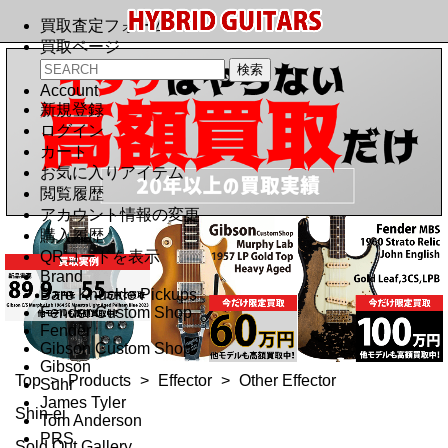
買取査定フォーム
買取ページ
Account
新規登録
ログイン
カート
お気に入りアイテム
閲覧履歴
アカウント情報の変更
購入履歴
QRコードを表示
Brand
Bare Knuckle Pickups
Fender Custom Shop
Fender
Gibson Custom Shop
Gibson
Top
>
Products
>
Effector
>
Other Effector
Suhr
James Tyler
Shin-ei
Tom Anderson
PRS
Sold Out Gallery