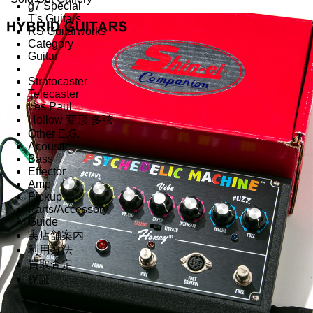
g7 Special
T's Guitars
RS Guitarworks
Category
Guitar
Stratocaster
Telecaster
Les Paul
Hollow 変形 多弦
Other E.G.
Acoustic
Bass
Effector
Amp
Pickup
Parts/Accessory
Guide
実店舗案内
利用方法
買取査定
保証