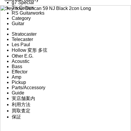
g7 Special
T's Guitars
RS Guitarworks
Category
Guitar
Stratocaster
Telecaster
Les Paul
Hollow 変形 多弦
Other E.G.
Acoustic
Bass
Effector
Amp
Pickup
Parts/Accessory
Guide
実店舗案内
利用方法
買取査定
保証