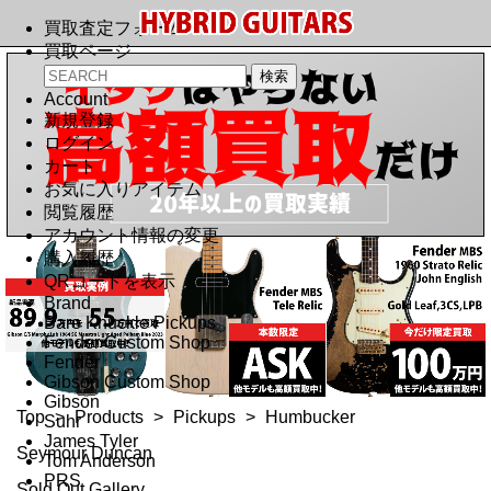
買取査定フォーム
買取ページ
Account
新規登録
ログイン
カート
お気に入りアイテム
閲覧履歴
アカウント情報の変更
購入履歴
QRコードを表示
Brand
Bare Knuckle Pickups
Fender Custom Shop
Fender
Gibson Custom Shop
Gibson
Top
>
Products
>
Pickups
>
Humbucker
Suhr
James Tyler
Seymour Duncan
Tom Anderson
PRS
Sold Out Gallery