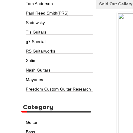
Tom Anderson
Sold Out Gallery
Paul Reed Smith(PRS)
Sadowsky
T's Guitars
g7 Special
RS Guitarworks
Xotic
Nash Guitars
Mayones
Freedom Custom Guitar Research
Category
Guitar
Bass