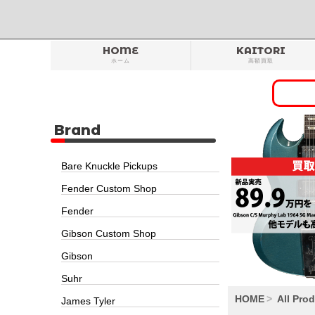
HOME
KAITORI
ホーム
高額買取
Brand
Bare Knuckle Pickups
Fender Custom Shop
Fender
Gibson Custom Shop
Gibson
Suhr
HOME
All Pro
James Tyler