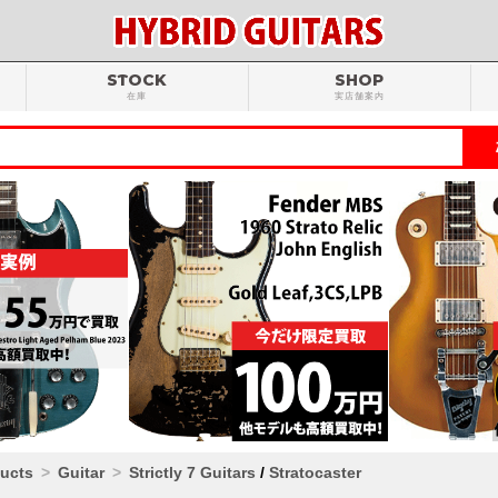
STOCK
SHOP
在庫
実店舗案内
ducts
Guitar
Strictly 7 Guitars
/
Stratocaster