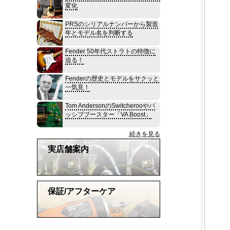
変化
PRSのシリアルナンバーから製造
年とモデル名を判断する
Fender 50年代ストラトの特徴に
迫る！
Fenderの歴史とモデルをサクッと
一気見！
Tom AndersonのSwitcherooやパ
ッシブブースター「VA Boost」
続きを見る
実店舗案内
保証/アフターケア