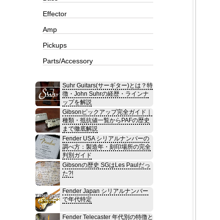
Effector
Amp
Pickups
Parts/Accessory
Suhr Guitars(サーギター)とは？特
徴・John Suhrの経歴・ラインナ
ップを解説
Gibsonピックアップ完全ガイド｜
種類・抵抗値一覧からPAFの歴史
まで徹底解説
Fender USA シリアルナンバーの
調べ方：製造年・刻印場所の完全
判別ガイド
Gibsonの歴史 SGはLes Paulだっ
た?!
Fender Japan シリアルナンバー
で年代特定
Fender Telecaster 年代別の特徴と