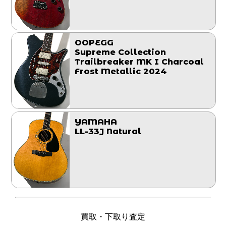
OOPEGG
Supreme Collection
Trailbreaker MK I Charcoal
Frost Metallic 2024
YAMAHA
LL-33J Natural
買取・下取り査定