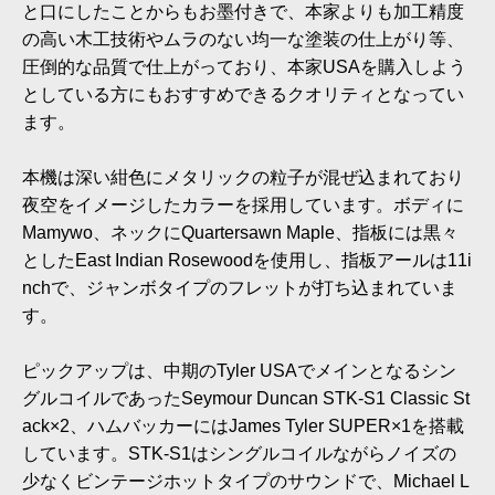
と口にしたことからもお墨付きで、本家よりも加工精度
の高い木工技術やムラのない均一な塗装の仕上がり等、
圧倒的な品質で仕上がっており、本家USAを購入しよう
としている方にもおすすめできるクオリティとなってい
ます。
本機は深い紺色にメタリックの粒子が混ぜ込まれており
夜空をイメージしたカラーを採用しています。ボディに
Mamywo、ネックにQuartersawn Maple、指板には黒々
としたEast Indian Rosewoodを使用し、指板アールは11i
nchで、ジャンボタイプのフレットが打ち込まれていま
す。
ピックアップは、中期のTyler USAでメインとなるシン
グルコイルであったSeymour Duncan STK-S1 Classic St
ack×2、ハムバッカーにはJames Tyler SUPER×1を搭載
しています。STK-S1はシングルコイルながらノイズの
少なくビンテージホットタイプのサウンドで、Michael L