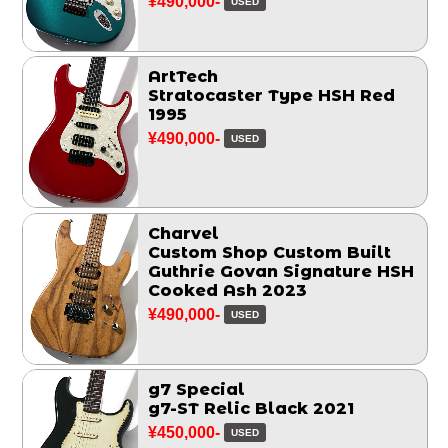
¥490,000-
USED
ArtTech
Stratocaster Type HSH Red
1995
¥490,000-
USED
Charvel
Custom Shop Custom Built
Guthrie Govan Signature HSH
Cooked Ash 2023
¥490,000-
USED
g7 Special
g7-ST Relic Black 2021
¥450,000-
USED