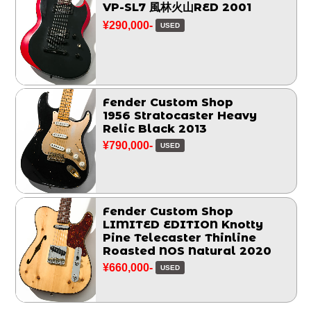
VP-SL7 風林火山RED 2001
¥290,000-
USED
Fender Custom Shop
1956 Stratocaster Heavy
Relic Black 2013
¥790,000-
USED
Fender Custom Shop
LIMITED EDITION Knotty
Pine Telecaster Thinline
Roasted NOS Natural 2020
¥660,000-
USED