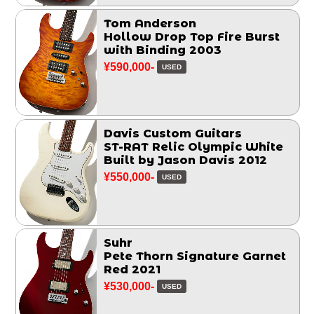
Tom Anderson
Hollow Drop Top Fire Burst
with Binding 2003
¥590,000-
USED
Davis Custom Guitars
ST-RAT Relic Olympic White
Built by Jason Davis 2012
¥550,000-
USED
Suhr
Pete Thorn Signature Garnet
Red 2021
¥530,000-
USED