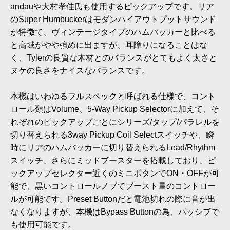
andauや大村孝佳氏も使用するピックアップです。リア
のSuper Humbuckerはモダンハイアウトプットサウンド
が特徴で、ヴィンテージタイプのハムバッカーと比べる
と高域がやや強めに出ますが、耳障りになることはな
く、Tylerの良質な木材とのバランスがとてもよく太さと
ヌケの良さをナイスなバランスです。
本機はいわゆるフルスペックと呼ばれる仕様で、コント
ロール類はVolume、5-Way Pickup Selectorに加えて、そ
れぞれのピックアップごとにシリーズ/タップ/パラレルを
切り替えられる3way Pickup Coil Selectスイッチや、瞬
時にリアのハムバッカーに切り替えられるLead/Rhythm
スイッチ、さらにミッドブースターを搭載しており、ピ
ックアップセレクター近くのミニボタンでON・OFFが可
能で、黒いコントロールノブでブースト量のコントロー
ルが可能です。Preset Buttonだと電池切れの際に音が出
なくなりますが、本機はBypass Buttonの為、パッシブで
も使用可能です。