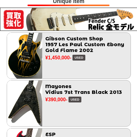
Unique Item
Gibson Custom Shop
1957 Les Paul Custom Ebony
Gold Flame 2002
¥1,450,000-
USED
Mayones
Vidius 7st Trans Black 2013
¥390,000-
USED
ESP