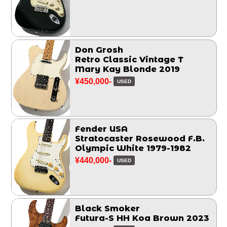
Don Grosh
Retro Classic Vintage T
Mary Kay Blonde 2019
¥450,000-
USED
Fender USA
Stratocaster Rosewood F.B.
Olympic White 1979-1982
¥440,000-
USED
Black Smoker
Futura-S HH Koa Brown 2023