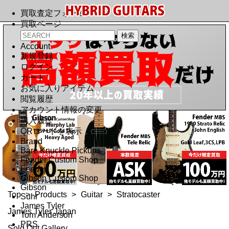
買取査定フォーム
買取ページ
Account
新規登録
ログイン
カート
お気に入りアイテム
閲覧履歴
アカウント情報の変更
購入履歴
QRコードを表示
Brand
Bare Knuckle Pickups
Fender Custom Shop
Fender
Gibson Custom Shop
Gibson
Top
>
Products
>
Guitar
>
Stratocaster
Suhr
James Tyler
James Tyler Japan
Tom Anderson
PRS
Sold Out Gallery