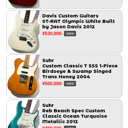
Davis Custom Guitars
ST-RAT Olympic White Built
by Jason Davis 2012
¥530,000-
USED
Suhr
Custom Classic T SSS 1-Piece
Birdseye & Swamp Singed
Trans Honey 2004
¥500,000-
USED
Suhr
Reb Beach Spec Custom
Classic Ocean Turquoise
Metallic 2012