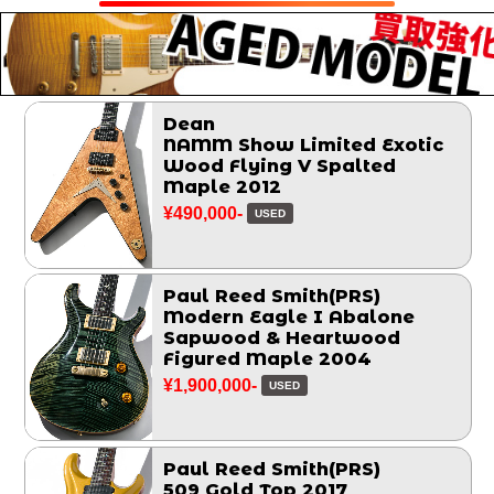
Dean
NAMM Show Limited Exotic
Wood Flying V Spalted
Maple 2012
¥490,000-
USED
Paul Reed Smith(PRS)
Modern Eagle I Abalone
Sapwood & Heartwood
Figured Maple 2004
¥1,900,000-
USED
Paul Reed Smith(PRS)
509 Gold Top 2017