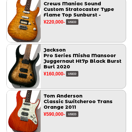
Crews Maniac Sound
Custom Stratocaster Type
Flame Top Sunburst -
¥220,000-
USED
Jackson
Pro Series Misha Mansoor
Juggernaut Ht7p Black Burst
Burl 2020
¥160,000-
USED
Tom Anderson
Classic Switcheroo Trans
Orange 2011
¥590,000-
USED