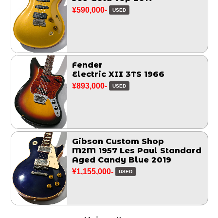
¥590,000-
USED
Fender
Electric XII 3TS 1966
¥893,000-
USED
Gibson Custom Shop
M2M 1957 Les Paul Standard
Aged Candy Blue 2019
¥1,155,000-
USED