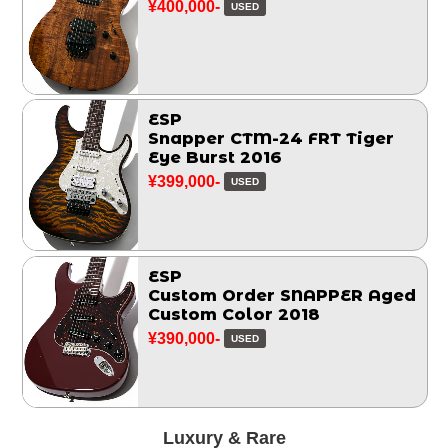
¥400,000-
USED
ESP
Snapper CTM-24 FRT Tiger
Eye Burst 2016
¥399,000-
USED
ESP
Custom Order SNAPPER Aged
Custom Color 2018
¥390,000-
USED
Luxury & Rare