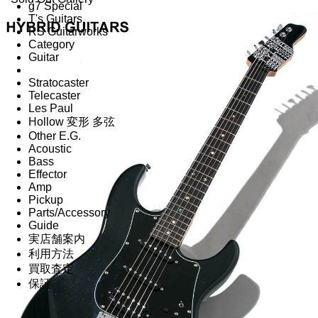
g7 Special
T's Guitars
RS Guitarworks
Category
Guitar
Stratocaster
Telecaster
Les Paul
Hollow 変形 多弦
Other E.G.
Acoustic
Bass
Effector
Amp
Pickup
Parts/Accessory
Guide
実店舗案内
利用方法
買取査定
保証