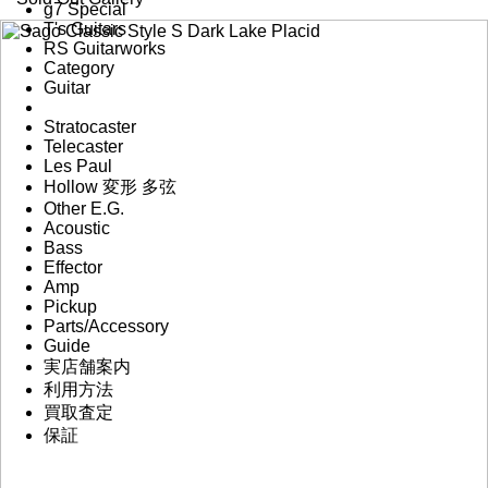
g7 Special
T's Guitars
RS Guitarworks
Category
Guitar
Stratocaster
Telecaster
Les Paul
Hollow 変形 多弦
Other E.G.
Acoustic
Bass
Effector
Amp
Pickup
Parts/Accessory
Guide
実店舗案内
利用方法
買取査定
保証