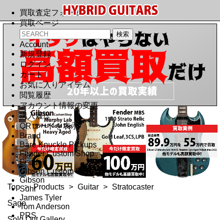
買取査定フォーム
買取ページ
Account
新規登録
ログイン
カート
お気に入りアイテム
閲覧履歴
アカウント情報の変更
購入履歴
QRコードを表示
Brand
Bare Knuckle Pickups
Fender Custom Shop
Fender
Gibson Custom Shop
Gibson
Top
>
Products
>
Guitar
>
Stratocaster
Suhr
James Tyler
Sago
Tom Anderson
PRS
Sold Out Gallery