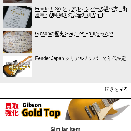
Fender USA シリアルナンバーの調べ方：製
造年・刻印場所の完全判別ガイド
Gibsonの歴史 SGはLes Paulだった?!
Fender Japan シリアルナンバーで年代特定
続きを見る
Similar Item