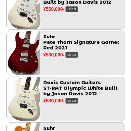
Built by Jason Davis 2012
¥550,000-
USED
Suhr
Pete Thorn Signature Garnet
Red 2021
¥530,000-
USED
Davis Custom Guitars
ST-RAT Olympic White Built
by Jason Davis 2012
¥530,000-
USED
Suhr