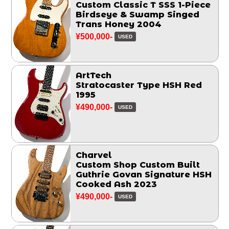
Custom Classic T SSS 1-Piece
Birdseye & Swamp Singed
Trans Honey 2004
¥500,000-
USED
ArtTech
Stratocaster Type HSH Red
1995
¥490,000-
USED
Charvel
Custom Shop Custom Built
Guthrie Govan Signature HSH
Cooked Ash 2023
¥490,000-
USED