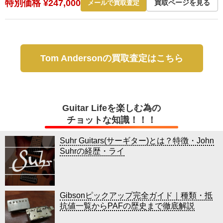
特別価格 ¥247,000
買取ページを見る
メールで買取査定
Tom Andersonの買取査定はこちら
Guitar Lifeを楽しむ為の
チョットな知識！！！
Suhr Guitars(サーギター)とは？特徴・John
Suhrの経歴・ライ
Gibsonピックアップ完全ガイド｜種類・抵
抗値一覧からPAFの歴史まで徹底解説