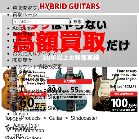
買取査定フォーム
買取ページ
Account
新規登録
ログイン
カート
お気に入りアイテム
閲覧履歴
アカウント情報の変更
購入履歴
QRコードを表示
Brand
Bare Knuckle Pickups
Fender Custom Shop
Fender
Gibson Custom Shop
Gibson
Top
>
Products
>
Guitar
>
Stratocaster
Suhr
James Tyler
Tom Anderson
Tom Anderson
PRS
Sold Out Gallery