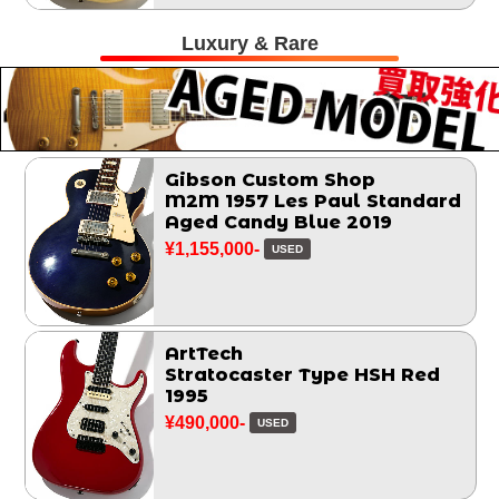
Luxury & Rare
Gibson Custom Shop
M2M 1957 Les Paul Standard
Aged Candy Blue 2019
¥1,155,000-
USED
ArtTech
Stratocaster Type HSH Red
1995
¥490,000-
USED