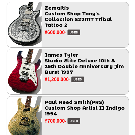
Zemaitis
Custom Shop Tony's
Collection S22MT Tribal
Tattoo 2
¥600,000-
USED
James Tyler
Studio Elite Deluxe 10th &
25th Double Anniversary Jim
Burst 1997
¥1,200,000-
USED
Paul Reed Smith(PRS)
Custom Shop Artist II Indigo
1994
¥700,000-
USED