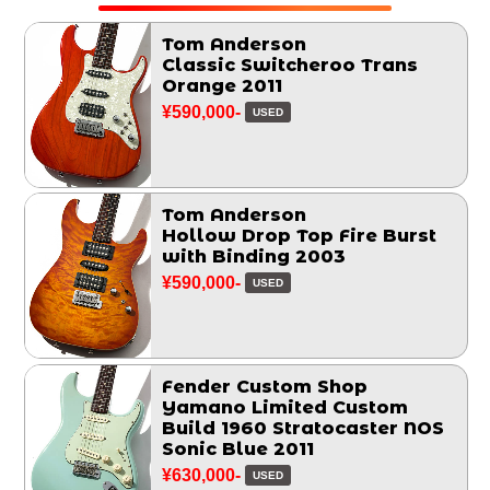
Tom Anderson
Classic Switcheroo Trans
Orange 2011
¥590,000-
USED
Tom Anderson
Hollow Drop Top Fire Burst
with Binding 2003
¥590,000-
USED
Fender Custom Shop
Yamano Limited Custom
Build 1960 Stratocaster NOS
Sonic Blue 2011
¥630,000-
USED