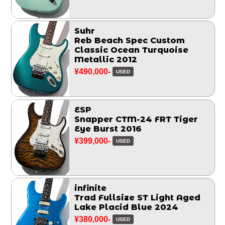
Suhr
Reb Beach Spec Custom
Classic Ocean Turquoise
Metallic 2012
¥490,000-
USED
ESP
Snapper CTM-24 FRT Tiger
Eye Burst 2016
¥399,000-
USED
infinite
Trad Fullsize ST Light Aged
Lake Placid Blue 2024
¥380,000-
USED