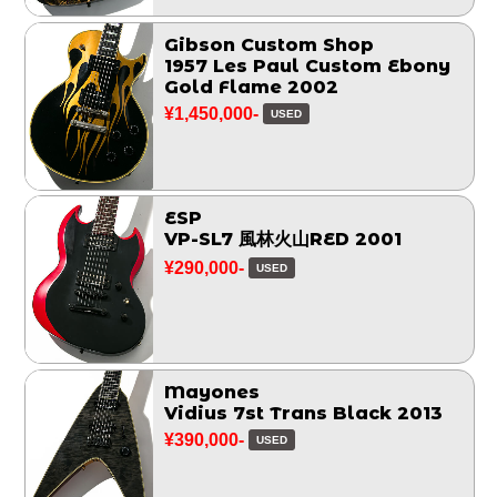
Gibson Custom Shop
1957 Les Paul Custom Ebony
Gold Flame 2002
¥1,450,000-
USED
ESP
VP-SL7 風林火山RED 2001
¥290,000-
USED
Mayones
Vidius 7st Trans Black 2013
¥390,000-
USED