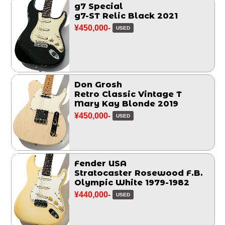
g7 Special
g7-ST Relic Black 2021
¥450,000-
USED
Don Grosh
Retro Classic Vintage T
Mary Kay Blonde 2019
¥450,000-
USED
Fender USA
Stratocaster Rosewood F.B.
Olympic White 1979-1982
¥440,000-
USED