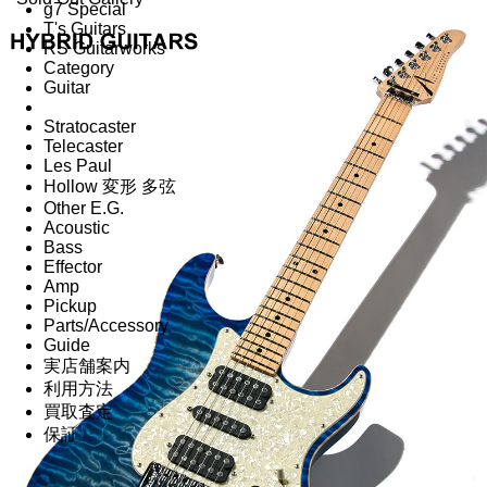
g7 Special
T's Guitars
RS Guitarworks
Category
Guitar
Stratocaster
Telecaster
Les Paul
Hollow 変形 多弦
Other E.G.
Acoustic
Bass
Effector
Amp
Pickup
Parts/Accessory
Guide
実店舗案内
利用方法
買取査定
保証