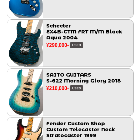
Schecter
EX4B-CTM FRT M/M Black
Aqua 2004
¥290,000-
USED
SAITO GUITARS
S-622 Morning Glory 2018
¥210,000-
USED
Fender Custom Shop
Custom Telecaster Neck
Stratocaster 1999