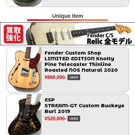
Unique Item
Fender Custom Shop
LIMITED EDITION Knotty
Pine Telecaster Thinline
Roasted NOS Natural 2020
¥660,000-
USED
ESP
STREAM-GT Custom Buckeye
Burl 2019
¥520,000-
USED