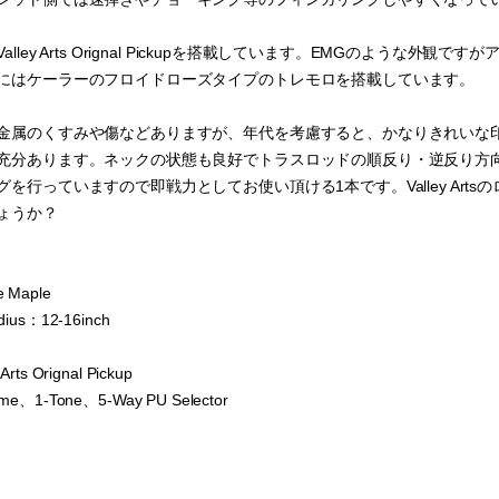
alley Arts Orignal Pickupを搭載しています。EMGのよう
にはケーラーのフロイドローズタイプのトレモロを搭載しています。
金属のくすみや傷などありますが、年代を考慮すると、かなりきれいな
充分あります。ネックの状態も良好でトラスロッドの順反り・逆反り方
を行っていますので即戦力としてお使い頂ける1本です。Valley Ar
ょうか？
e Maple
dius：12-16inch
Arts Orignal Pickup
ume、1-Tone、5-Way PU Selector