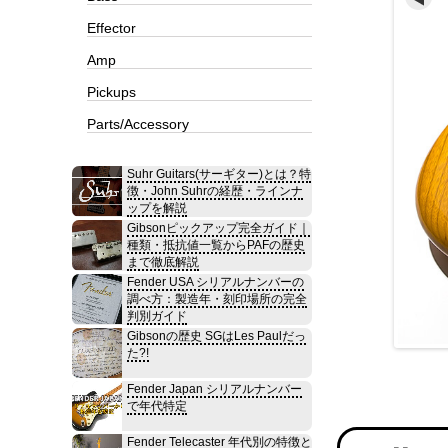
Effector
Amp
Pickups
Parts/Accessory
Suhr Guitars(サーギター)とは？特
徴・John Suhrの経歴・ラインナ
ップを解説
Gibsonピックアップ完全ガイド｜
種類・抵抗値一覧からPAFの歴史
まで徹底解説
Fender USA シリアルナンバーの
調べ方：製造年・刻印場所の完全
判別ガイド
Gibsonの歴史 SGはLes Paulだっ
た?!
Fender Japan シリアルナンバー
で年代特定
Fender Telecaster 年代別の特徴と