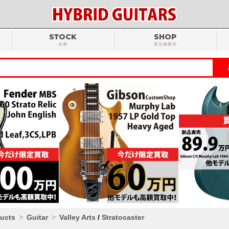
STOCK
SHOP
在庫
実店舗案内
ducts
Guitar
Valley Arts
/
Stratocaster