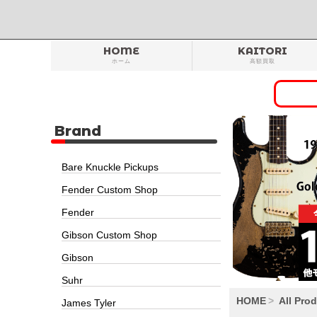
HOME
KAITORI
ホーム
高額買取
Brand
Bare Knuckle Pickups
Fender Custom Shop
Fender
Gibson Custom Shop
Gibson
Suhr
HOME
All Pro
James Tyler