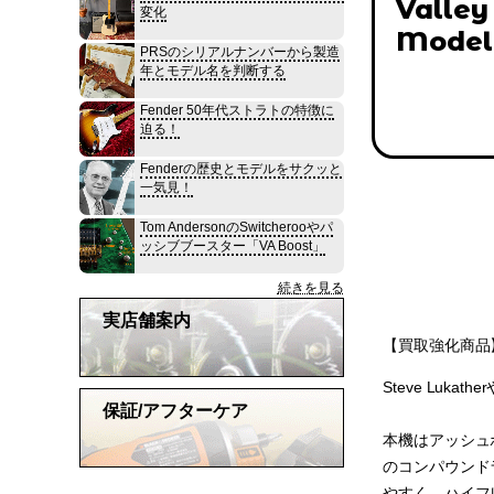
Valley
変化
Model
PRSのシリアルナンバーから製造
年とモデル名を判断する
Fender 50年代ストラトの特徴に
迫る！
Fenderの歴史とモデルをサクッと
一気見！
Tom AndersonのSwitcherooやパ
ッシブブースター「VA Boost」
続きを見る
実店舗案内
【買取強化商品】V
Steve Lukath
保証/アフターケア
本機はアッシュ
のコンパウンド
やすく、ハイフ