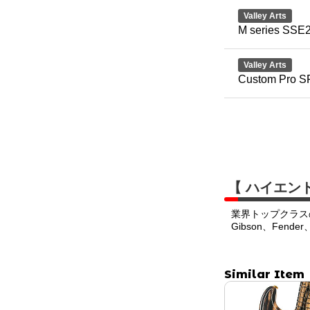
Valley Arts
M series SSE2
Valley Arts
Custom Pro S
【 ハイエン
業界トップクラス
Gibson、Fend
Similar Item