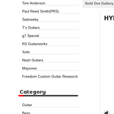
Tom Anderson
Sold Out Gallery
Paul Reed Smith(PRS)
Sadowsky
T's Guitars
g7 Special
RS Guitarworks
Xotic
Nash Guitars
Mayones
Freedom Custom Guitar Research
Category
Guitar
Bass