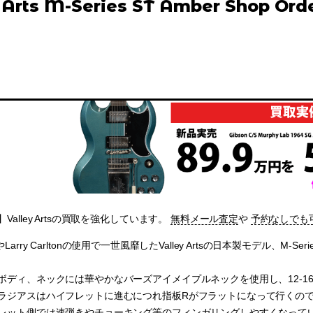
 Arts M-Series ST Amber Shop Ord
alley Artsの買取を強化しています。
無料メール査定
や
予約なしでも
erやLarry Carltonの使用で一世風靡したValley Artsの日本製モデル、M-Series
ボディ、ネックには華やかなバーズアイメイプルネックを使用し、12-16
ラジアスはハイフレットに進むにつれ指板Rがフラットになって行くの
レット側では速弾きやチョーキング等のフィンガリングしやすくなって