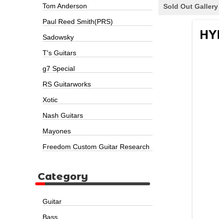
Tom Anderson
Sold Out Gallery
Paul Reed Smith(PRS)
Sadowsky
T's Guitars
g7 Special
RS Guitarworks
Xotic
Nash Guitars
Mayones
Freedom Custom Guitar Research
Category
Guitar
Bass