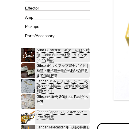
Effector
Amp
Pickups
Parts/Accessory
Suhr Guitars(サーギター)とは？特
徴・John Suhrの経歴・ラインナ
ップを解説
Gibsonピックアップ完全ガイド｜
種類・抵抗値一覧からPAFの歴史
まで徹底解説
Fender USA シリアルナンバーの
調べ方：製造年・刻印場所の完全
判別ガイド
Gibsonの歴史 SGはLes Paulだっ
た?!
Fender Japan シリアルナンバー
で年代特定
Fender Telecaster 年代別の特徴と