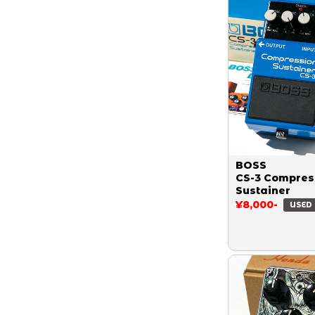
BOSS
CS-3 Compres
Sustainer
¥8,000-
USED