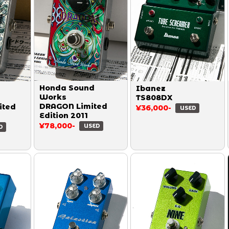
Honda Sound
Ibanez
Works
TS808DX
DRAGON Limited
ited
¥36,000-
USED
Edition 2011
¥78,000-
USED
D