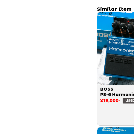
Similar Item
BOSS
PS-6 Harmoni
¥19,000-
USE