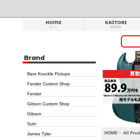
HOME
KAITORI
ホーム
高額買取
Brand
Bare Knuckle Pickups
Fender Custom Shop
Fender
Gibson Custom Shop
Gibson
Suhr
HOME
All Pro
James Tyler