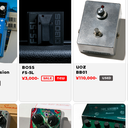
UOZ
BOSS
sion
BB01
FS-5L
¥110,000-
¥3,000-
USED
SALE
NEW