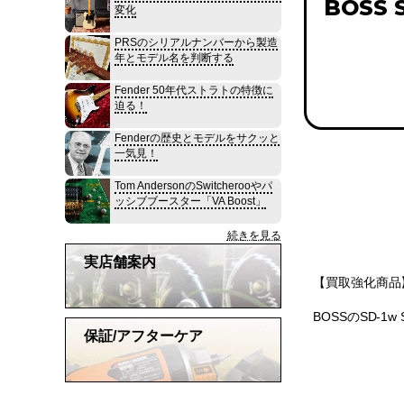
BOSS S
変化
PRSのシリアルナンバーから製造
年とモデル名を判断する
Fender 50年代ストラトの特徴に
迫る！
Fenderの歴史とモデルをサクッと
一気見！
Tom AndersonのSwitcherooやパ
ッシブブースター「VA Boost」
続きを見る
実店舗案内
【買取強化商品
BOSSのSD-1
保証/アフターケア