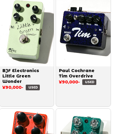
BJF Electronics
Paul Cochrane
Little Green
Tim Overdrive
Wonder
¥90,000-
USED
¥90,000-
USED