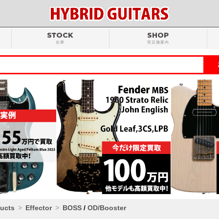
STOCK
SHOP
在庫
実店舗案内
ducts
Effector
BOSS
/
OD/Booster