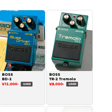
BOSS
BOSS
BD-2
TR-2 Tremolo
¥12,000-
¥8,000-
USED
USED