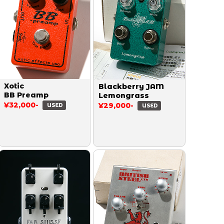
Xotic
Blackberry JAM
BB Preamp
Lemongrass
¥32,000-
¥29,000-
USED
USED