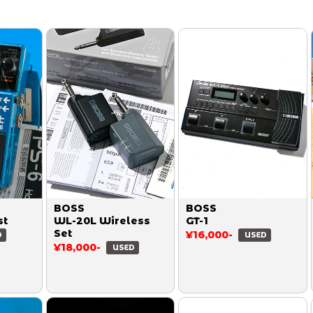
BOSS
BOSS
st
WL-20L Wireless
GT-1
Set
¥16,000-
D
USED
¥18,000-
USED