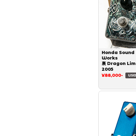
Honda Sound
Works
裏 Dragon Lim
2005
¥88,000-
USE