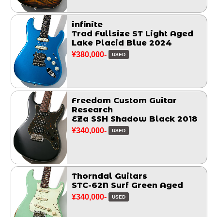
infinite
Trad Fullsize ST Light Aged
Lake Placid Blue 2024
¥380,000-
USED
Freedom Custom Guitar
Research
EZa SSH Shadow Black 2018
¥340,000-
USED
Thorndal Guitars
STC-62N Surf Green Aged
¥340,000-
USED