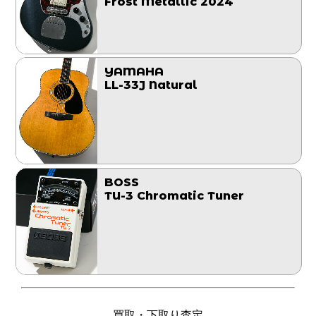
Frost Metallic 2024
YAMAHA
LL-33J Natural
BOSS
TU-3 Chromatic Tuner
買取・下取り査定