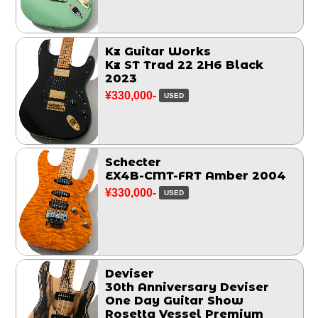
Kz Guitar Works
Kz ST Trad 22 2H6 Black
2023
¥330,000-
USED
Schecter
EX4B-CMT-FRT Amber 2004
¥330,000-
USED
Deviser
30th Anniversary Deviser
One Day Guitar Show
Rosetta Vessel Premium