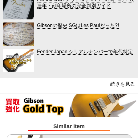
造年・刻印場所の完全判別ガイド
Gibsonの歴史 SGはLes Paulだった?!
Fender Japan シリアルナンバーで年代特定
続きを見る
Similar Item