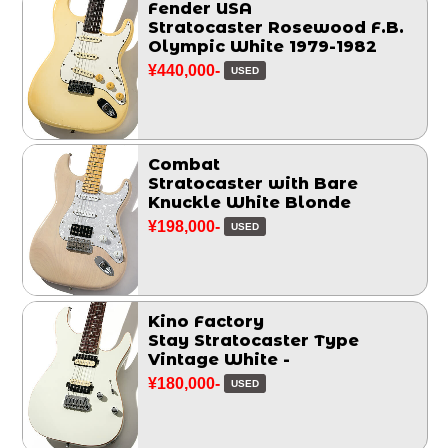
Fender USA
Stratocaster Rosewood F.B.
Olympic White 1979-1982
¥440,000-
USED
Combat
Stratocaster with Bare
Knuckle White Blonde
¥198,000-
USED
Kino Factory
Stay Stratocaster Type
Vintage White -
¥180,000-
USED