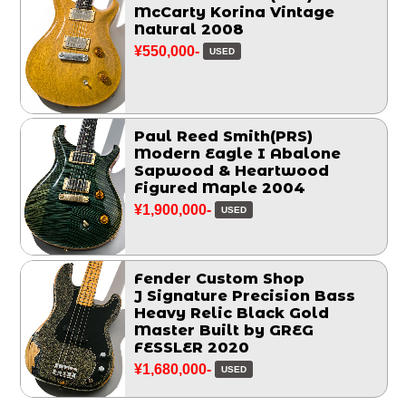
McCarty Korina Vintage
Natural 2008
¥550,000-
USED
Paul Reed Smith(PRS)
Modern Eagle I Abalone
Sapwood & Heartwood
Figured Maple 2004
¥1,900,000-
USED
Fender Custom Shop
J Signature Precision Bass
Heavy Relic Black Gold
Master Built by GREG
FESSLER 2020
¥1,680,000-
USED