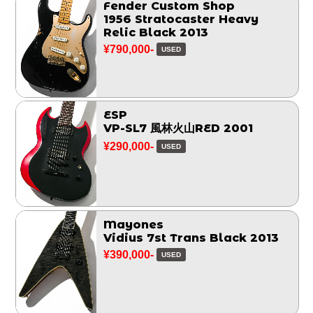
Fender Custom Shop
1956 Stratocaster Heavy
Relic Black 2013
¥790,000-
USED
ESP
VP-SL7 風林火山RED 2001
¥290,000-
USED
Mayones
Vidius 7st Trans Black 2013
¥390,000-
USED