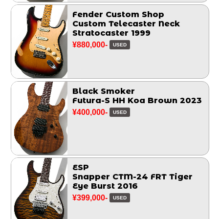
Fender Custom Shop
Custom Telecaster Neck
Stratocaster 1999
¥880,000-
USED
Black Smoker
Futura-S HH Koa Brown 2023
¥400,000-
USED
ESP
Snapper CTM-24 FRT Tiger
Eye Burst 2016
¥399,000-
USED