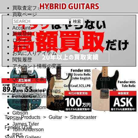
買取査定フォーム
買取ページ
Account
新規登録
ログイン
カート
お気に入りアイテム
閲覧履歴
アカウント情報の変更
購入履歴
QRコードを表示
Brand
Bare Knuckle Pickups
Fender Custom Shop
Fender
Gibson Custom Shop
Gibson
Top
>
Products
>
Guitar
>
Stratocaster
Suhr
James Tyler
Fender USA
Tom Anderson
PRS
Sold Out Gallery