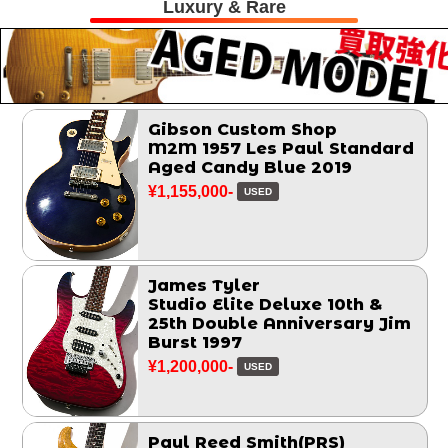
Luxury & Rare
Gibson Custom Shop
M2M 1957 Les Paul Standard
Aged Candy Blue 2019
¥1,155,000-
USED
James Tyler
Studio Elite Deluxe 10th &
25th Double Anniversary Jim
Burst 1997
¥1,200,000-
USED
Paul Reed Smith(PRS)