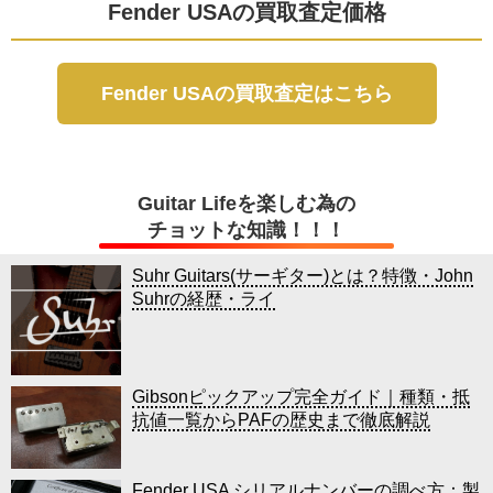
Fender USAの買取査定価格
Fender USAの買取査定はこちら
Guitar Lifeを楽しむ為の
チョットな知識！！！
Suhr Guitars(サーギター)とは？特徴・John
Suhrの経歴・ライ
Gibsonピックアップ完全ガイド｜種類・抵
抗値一覧からPAFの歴史まで徹底解説
Fender USA シリアルナンバーの調べ方：製