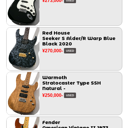
¥273,000-
USED
Red House
Seeker S Alder/R Warp Blue
Black 2020
¥270,000-
USED
Warmoth
Stratocaster Type SSH
Natural -
¥250,000-
USED
Fender
American Vintage II 1973