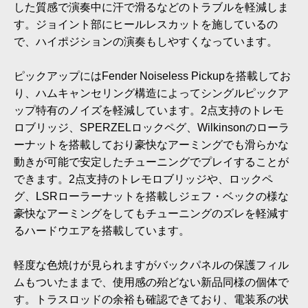
した質感で演奏中に汗で滑るなどのトラブルを軽減しま
す。ジョイント部にヒールレスカットを施しているの
で、ハイポジションの演奏もしやすくなっています。
ピックアップにはFender Noiseless Pickupを搭載してお
り、ハムキャンセリング構造によってシングルピックア
ップ特有のノイズを軽減しています。2点支持のトレモ
ロブリッジ、SPERZELロックペグ、Wilkinsonのローラ
ーナットを搭載しており豪快なアーミングでも滑らかな
動きが可能で安定したチューニングでプレイすることが
できます。2点支持のトレモロブリッジや、ロックペ
グ、LSRローラーナットを搭載しジェフ・ベックの様な
豪快なアーミングをしてもチューニングのズレを軽減す
るハードウエアを搭載しています。
軽度な色焼けが見られますがバックパネルの保護フィル
ムもついたままで、使用感の殆どない新品同様の個体で
す。トラスロッドの余裕も確認できており、電装系の状