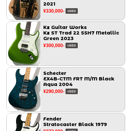
2021
¥330,000-
USED
Kz Guitar Works
Kz ST Trad 22 SSH7 Metallic
Green 2023
¥300,000-
USED
Schecter
EX4B-CTM FRT M/M Black
Aqua 2004
¥290,000-
USED
Fender
Stratocaster Black 1979