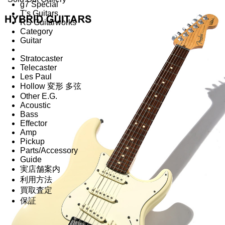
g7 Special
T's Guitars
RS Guitarworks
Category
Guitar
Stratocaster
Telecaster
Les Paul
Hollow 変形 多弦
Other E.G.
Acoustic
Bass
Effector
Amp
Pickup
Parts/Accessory
Guide
実店舗案内
利用方法
買取査定
保証