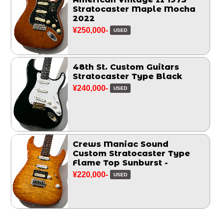
Stratocaster Maple Mocha
2022
¥250,000-
USED
48th St. Custom Guitars
Stratocaster Type Black
¥240,000-
USED
Crews Maniac Sound
Custom Stratocaster Type
Flame Top Sunburst -
¥220,000-
USED