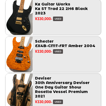
Kz Guitar Works
Kz ST Trad 22 2H6 Black
2023
¥330,000-
USED
Schecter
EX4B-CMT-FRT Amber 2004
¥330,000-
USED
Deviser
30th Anniversary Deviser
One Day Guitar Show
Rosetta Vessel Premium
2021
¥330,000-
USED