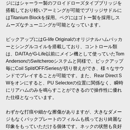
ジにはシャーラー製のフロイドローズタイプブリッジを
搭載しており軽いアーミングが可能でブリッジサドルに
はTitanium Blockを採用。ペグにはゴトー製を採用しス
ムーズなチューニングが可能となっています。
ピックアップにはG-life Originalのオリジナルハムバッカ
ーとシングルコイルを搭載しており、コントロール類
は、DAITAがG-Life以前にメイン機として使っていたTom
AndersonのSwitcherooシステムと同様で、ピックアップ
毎にCoil Split/OFF/Seriesが切り替えができ、様々なサウ
ンドでプレイすることが可能です。また、Rear Direct S
Wをオンにすると、PU Selectorの位置に関係なく、瞬時
にリアハムのみを鳴らすことができるので操作性に優れ
た仕様となっています。
わずかな打痕や細かな擦傷がありますが、大きなダメー
ジもなくバックプレートのフィルムも残っており綺麗な
印象をもっていただける個体です。ネックの状態も良好