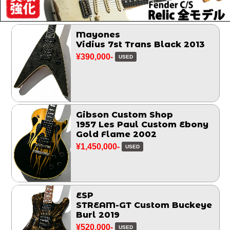
Mayones
Vidius 7st Trans Black 2013
¥390,000-
USED
Gibson Custom Shop
1957 Les Paul Custom Ebony
Gold Flame 2002
¥1,450,000-
USED
ESP
STREAM-GT Custom Buckeye
Burl 2019
¥520,000-
USED