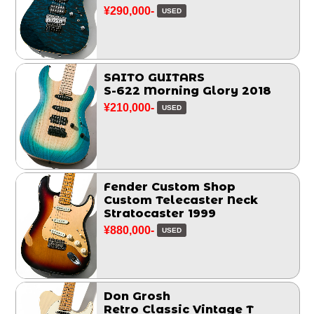
¥290,000-
USED
SAITO GUITARS
S-622 Morning Glory 2018
¥210,000-
USED
Fender Custom Shop
Custom Telecaster Neck
Stratocaster 1999
¥880,000-
USED
Don Grosh
Retro Classic Vintage T