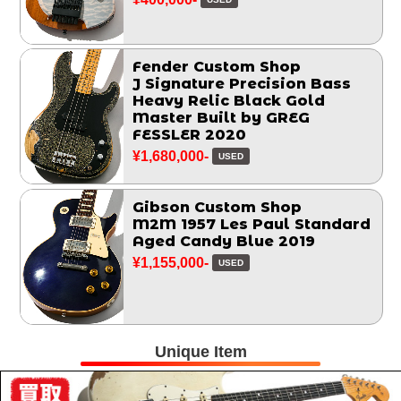
Fender Custom Shop
J Signature Precision Bass
Heavy Relic Black Gold
Master Built by GREG
FESSLER 2020
¥1,680,000-
USED
Gibson Custom Shop
M2M 1957 Les Paul Standard
Aged Candy Blue 2019
¥1,155,000-
USED
Unique Item