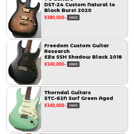
DST-24 Custom Natural to
Black Burst 2020
¥390,000-
USED
Freedom Custom Guitar
Research
EZa SSH Shadow Black 2018
¥340,000-
USED
Thorndal Guitars
STC-62N Surf Green Aged
¥340,000-
USED