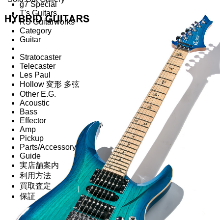
g7 Special
T's Guitars
RS Guitarworks
Category
Guitar
Stratocaster
Telecaster
Les Paul
Hollow 変形 多弦
Other E.G.
Acoustic
Bass
Effector
Amp
Pickup
Parts/Accessory
Guide
実店舗案内
利用方法
買取査定
保証