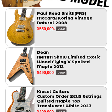
Paul Reed Smith(PRS)
McCarty Korina Vintage
Natural 2008
¥550,000-
USED
Dean
NAMM Show Limited Exotic
Wood Flying V Spalted
Maple 2012
¥490,000-
USED
Kiesel Guitars
Custom Order ZEUS 8strings
Quilted Maple Top
Translucent White 2023
¥400,000-
USED