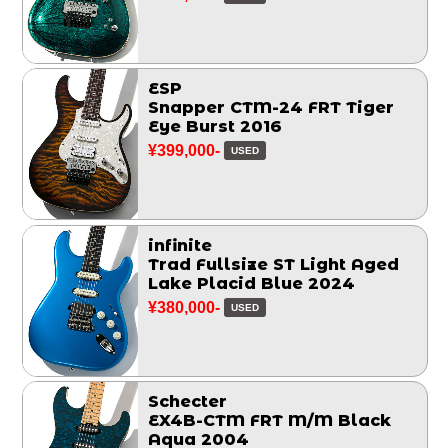
ESP
Snapper CTM-24 FRT Tiger
Eye Burst 2016
¥399,000-
USED
infinite
Trad Fullsize ST Light Aged
Lake Placid Blue 2024
¥380,000-
USED
Schecter
EX4B-CTM FRT M/M Black
Aqua 2004