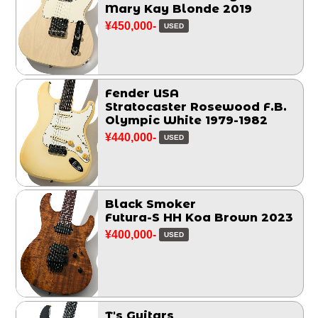
Mary Kay Blonde 2019
¥450,000-
USED
Fender USA
Stratocaster Rosewood F.B.
Olympic White 1979-1982
¥440,000-
USED
Black Smoker
Futura-S HH Koa Brown 2023
¥400,000-
USED
T's Guitars