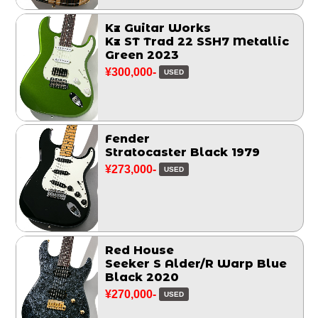
Kz Guitar Works
Kz ST Trad 22 SSH7 Metallic
Green 2023
¥300,000-
USED
Fender
Stratocaster Black 1979
¥273,000-
USED
Red House
Seeker S Alder/R Warp Blue
Black 2020
¥270,000-
USED