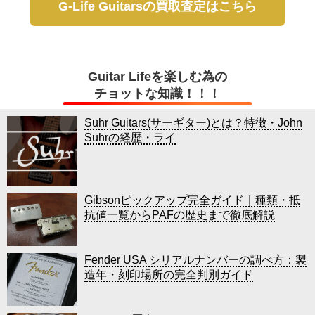
G-Life Guitarsの買取査定はこちら
Guitar Lifeを楽しむ為の
チョットな知識！！！
Suhr Guitars(サーギター)とは？特徴・John
Suhrの経歴・ライ
Gibsonピックアップ完全ガイド｜種類・抵
抗値一覧からPAFの歴史まで徹底解説
Fender USA シリアルナンバーの調べ方：製
造年・刻印場所の完全判別ガイド