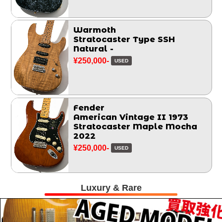
Warmoth
Stratocaster Type SSH
Natural -
¥250,000-
USED
Fender
American Vintage II 1973
Stratocaster Maple Mocha
2022
¥250,000-
USED
Luxury & Rare