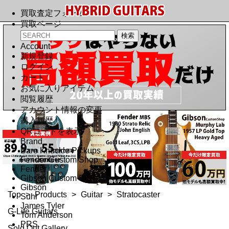
買取査定フォーム
買取ページ
Account
新規登録
ログイン
カート
お気に入りアイテム
閲覧履歴
アカウント情報の変更
購入履歴
QRコードを表示
Brand
Bare Knuckle Pickups
Fender Custom Shop
Fender
Gibson Custom Shop
Gibson
Top
>
Products
>
Guitar
>
Stratocaster
Suhr
James Tyler
G-Life Guitars
Tom Anderson
PRS
Sold Out Gallery