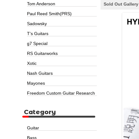
Tom Anderson
Sold Out Gallery
Paul Reed Smith(PRS)
Sadowsky
T's Guitars
g7 Special
RS Guitarworks
Xotic
Nash Guitars
Mayones
Freedom Custom Guitar Research
Category
Guitar
Bass