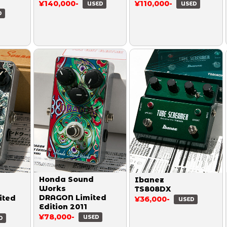
¥140,000-
¥110,000-
USED
USED
D
Honda Sound
Ibanez
Works
TS808DX
DRAGON Limited
ited
¥36,000-
USED
Edition 2011
¥78,000-
USED
D