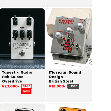
Tapestry Audio
Musician Sound
Fab Suisse
Design
Overdrive
British Steel
¥23,000-
¥18,000-
SALE
USED
NEW