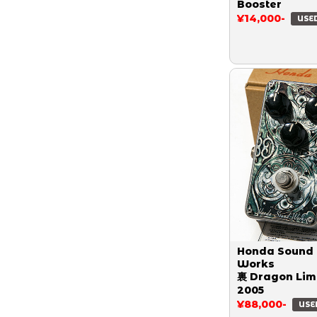
Booster
¥14,000-
USE
Honda Sound
Works
裏 Dragon Lim
2005
¥88,000-
USE