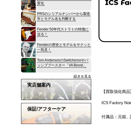
ICS Fa
変化
PRSのシリアルナンバーから製造
年とモデル名を判断する
Fender 50年代ストラトの特徴に
迫る！
Fenderの歴史とモデルをサクッと
一気見！
Tom AndersonのSwitcherooやパ
ッシブブースター「VA Boost」
続きを見る
実店舗案内
【買取強化商品】
ICS Factor
保証/アフターケア
付属品：元箱、