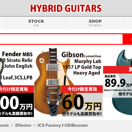
STOCK
SHOP
在庫
実店舗案内
ducts
Effector
ICS Factory
/
OD/Booster