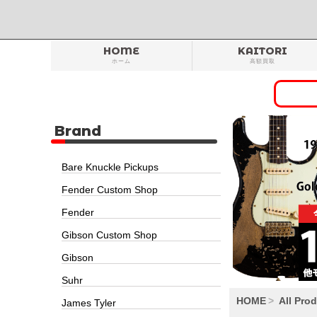
HOME
KAITORI
ホーム
高額買取
Brand
Bare Knuckle Pickups
Fender Custom Shop
Fender
Gibson Custom Shop
Gibson
Suhr
HOME
All Pro
James Tyler