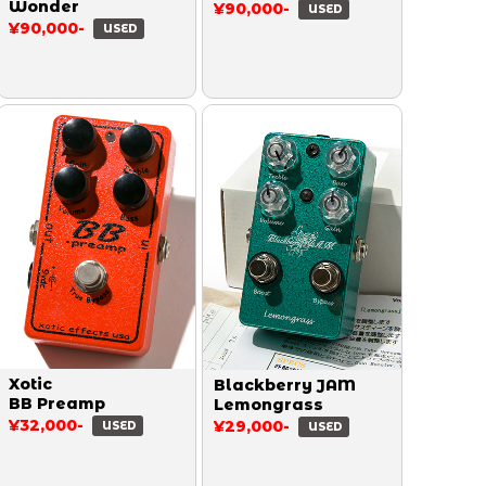
Wonder
¥90,000-
USED
¥90,000-
USED
Xotic
Blackberry JAM
BB Preamp
Lemongrass
¥32,000-
¥29,000-
USED
USED