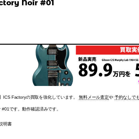
ctory Noir #01
ICS Factoryの買取を強化しています。
無料メール査定
や
予約なしで
y Noir #01です。動作確認済みです。
説明書