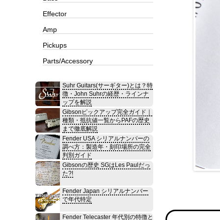
Effector
Amp
Pickups
Parts/Accessory
Suhr Guitars(サーギター)とは？特
徴・John Suhrの経歴・ラインナ
ップを解説
Gibsonピックアップ完全ガイド｜
種類・抵抗値一覧からPAFの歴史
まで徹底解説
Fender USA シリアルナンバーの
調べ方：製造年・刻印場所の完全
判別ガイド
Gibsonの歴史 SGはLes Paulだっ
た?!
Fender Japan シリアルナンバー
で年代特定
Fender Telecaster 年代別の特徴と