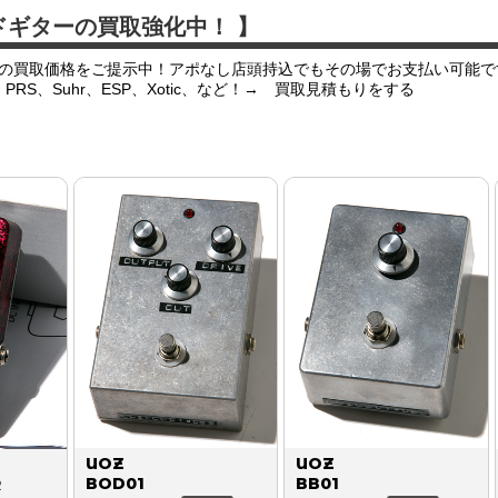
ドギターの買取強化中！ 】
の買取価格をご提示中！アポなし店頭持込でもその場でお支払い可能で
er、PRS、Suhr、ESP、Xotic、など！→ 買取見積もりをする
UOZ
UOZ
BOD01
BB01
R