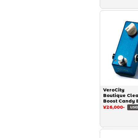
VeroCity
Boutique Cle
Boost Candy 
¥26,000-
USE