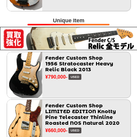
Unique Item
Fender Custom Shop
1956 Stratocaster Heavy
Relic Black 2013
¥790,000-
USED
Fender Custom Shop
LIMITED EDITION Knotty
Pine Telecaster Thinline
Roasted NOS Natural 2020
¥660,000-
USED