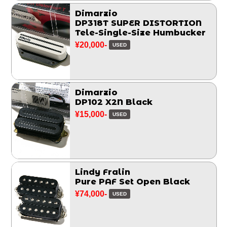
Dimarzio
DP318T SUPER DISTORTION
Tele-Single-Size Humbucker
¥20,000-
USED
Dimarzio
DP102 X2N Black
¥15,000-
USED
Lindy Fralin
Pure PAF Set Open Black
¥74,000-
USED