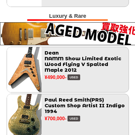
Luxury & Rare
Dean
NAMM Show Limited Exotic
Wood Flying V Spalted
Maple 2012
¥490,000-
USED
Paul Reed Smith(PRS)
Custom Shop Artist II Indigo
1994
¥700,000-
USED