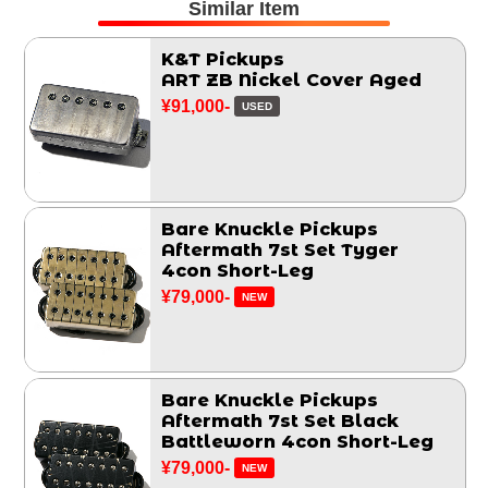
Similar Item
K&T Pickups
ART ZB Nickel Cover Aged
¥91,000-
USED
Bare Knuckle Pickups
Aftermath 7st Set Tyger
4con Short-Leg
¥79,000-
NEW
Bare Knuckle Pickups
Aftermath 7st Set Black
Battleworn 4con Short-Leg
¥79,000-
NEW