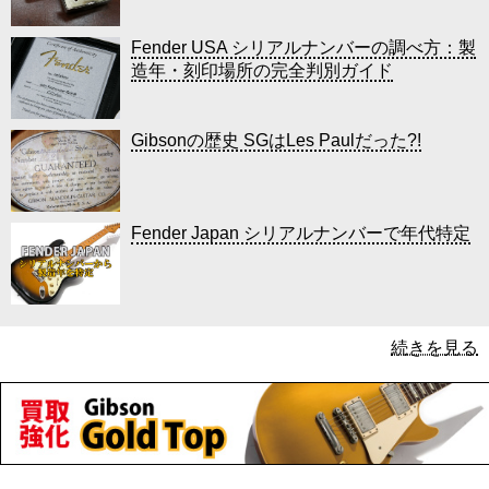
Fender USA シリアルナンバーの調べ方：製
造年・刻印場所の完全判別ガイド
Gibsonの歴史 SGはLes Paulだった?!
Fender Japan シリアルナンバーで年代特定
続きを見る