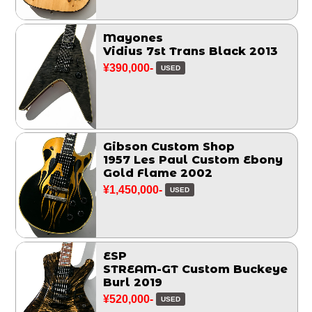
Mayones
Vidius 7st Trans Black 2013
¥390,000-
USED
Gibson Custom Shop
1957 Les Paul Custom Ebony
Gold Flame 2002
¥1,450,000-
USED
ESP
STREAM-GT Custom Buckeye
Burl 2019
¥520,000-
USED