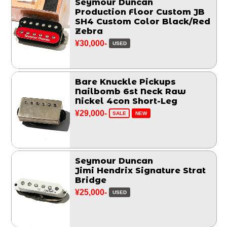
Seymour Duncan
Production Floor Custom JB
SH4 Custom Color Black/Red
Zebra
¥30,000-
USED
Bare Knuckle Pickups
Nailbomb 6st Neck Raw
Nickel 4con Short-Leg
¥29,000-
SALE
NEW
Seymour Duncan
Jimi Hendrix Signature Strat
Bridge
¥25,000-
USED