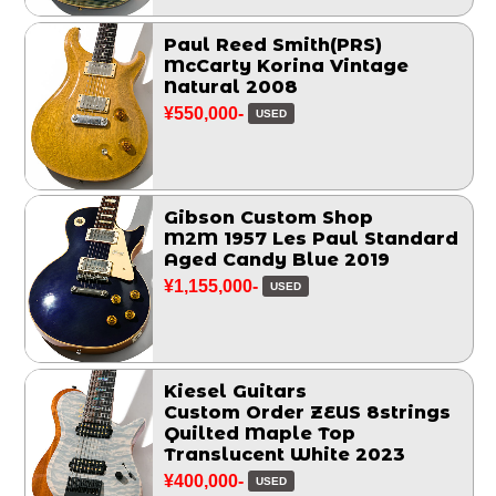
Paul Reed Smith(PRS)
McCarty Korina Vintage
Natural 2008
¥550,000-
USED
Gibson Custom Shop
M2M 1957 Les Paul Standard
Aged Candy Blue 2019
¥1,155,000-
USED
Kiesel Guitars
Custom Order ZEUS 8strings
Quilted Maple Top
Translucent White 2023
¥400,000-
USED