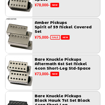
¥78,000-
NEW
Amber Pickups
Spirit of 59 Nickel Covered
Set
¥75,000-
SALE
NEW
Bare Knuckle Pickups
Aftermath 6st Set Nickel
4con Short-Leg Std-Space
¥73,000-
NEW
Bare Knuckle Pickups
Black Hawk 7st Set Black
4con Short-Leg