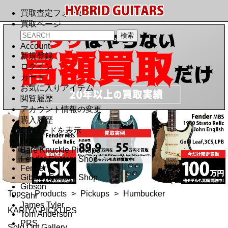
買取査定フォーム
買取ページ
Account
新規登録
ログイン
カート
お気に入りアイテム
閲覧履歴
アカウント情報の変更
購入履歴
QRコードを表示
Brand
Bare Knuckle Pickups
Fender Custom Shop
Fender
Gibson Custom Shop
Gibson
Top
>
Products
>
Pickups
>
Humbucker
Suhr
James Tyler
KARIYA-PICKUPS
Tom Anderson
PRS
Sold Out Gallery