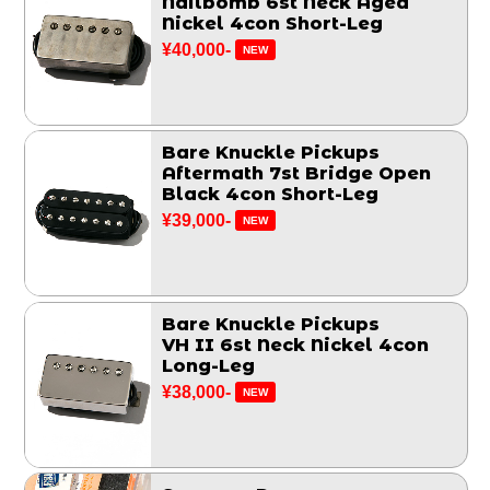
Nailbomb 6st Neck Aged
Nickel 4con Short-Leg
¥40,000-
NEW
Bare Knuckle Pickups
Aftermath 7st Bridge Open
Black 4con Short-Leg
¥39,000-
NEW
Bare Knuckle Pickups
VH II 6st Neck Nickel 4con
Long-Leg
¥38,000-
NEW