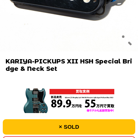
KARIYA-PICKUPS XII HSH Special Bri
dge & Neck Set
× SOLD