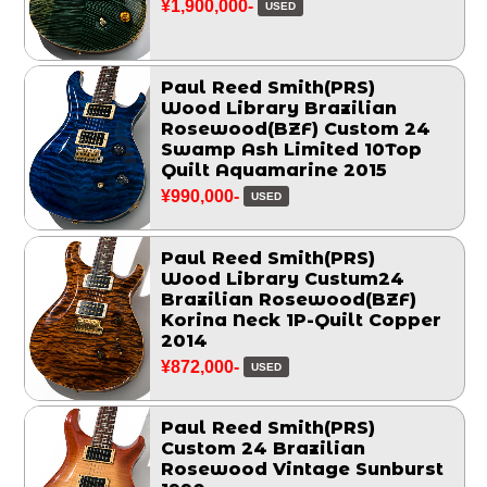
¥1,900,000-
USED
Paul Reed Smith(PRS)
Wood Library Brazilian
Rosewood(BZF) Custom 24
Swamp Ash Limited 10Top
Quilt Aquamarine 2015
¥990,000-
USED
Paul Reed Smith(PRS)
Wood Library Custum24
Brazilian Rosewood(BZF)
Korina Neck 1P-Quilt Copper
2014
¥872,000-
USED
Paul Reed Smith(PRS)
Custom 24 Brazilian
Rosewood Vintage Sunburst