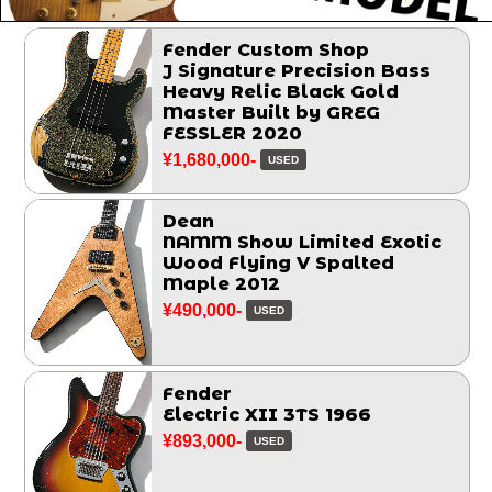
Fender Custom Shop
J Signature Precision Bass
Heavy Relic Black Gold
Master Built by GREG
FESSLER 2020
¥1,680,000-
USED
Dean
NAMM Show Limited Exotic
Wood Flying V Spalted
Maple 2012
¥490,000-
USED
Fender
Electric XII 3TS 1966
¥893,000-
USED