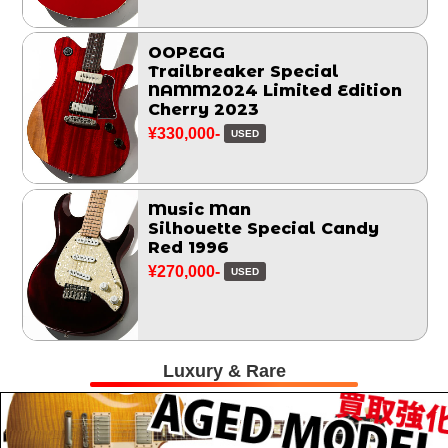
OOPEGG
Trailbreaker Special
NAMM2024 Limited Edition
Cherry 2023
¥330,000-
USED
Music Man
Silhouette Special Candy
Red 1996
¥270,000-
USED
Luxury & Rare