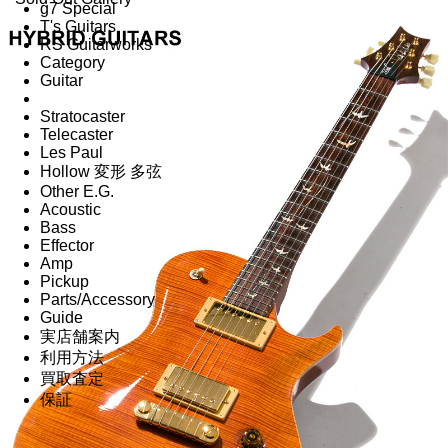
g7 Special
T's Guitars
RS Guitarworks
Category
Guitar
Stratocaster
Telecaster
Les Paul
Hollow 変形 多弦
Other E.G.
Acoustic
Bass
Effector
Amp
Pickup
Parts/Accessory
Guide
実店舗案内
利用方法
買取査定
保証