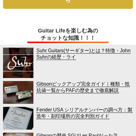
ら
Guitar Lifeを楽しむ為の
チョットな知識！！！
Suhr Guitars(サーギター)とは？特徴・John
Suhrの経歴・ライ
Gibsonピックアップ完全ガイド｜種類・抵
抗値一覧からPAFの歴史まで徹底解説
Fender USA シリアルナンバーの調べ方：製
造年・刻印場所の完全判別ガイド
Gibsonの歴史 SGはLes Paulだった?!