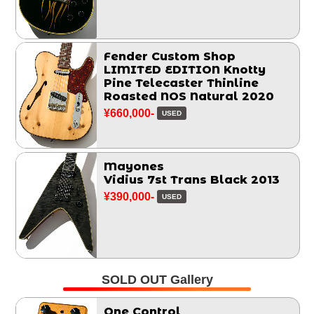
Fender Custom Shop
LIMITED EDITION Knotty
Pine Telecaster Thinline
Roasted NOS Natural 2020
¥660,000-
USED
Mayones
Vidius 7st Trans Black 2013
¥390,000-
USED
SOLD OUT Gallery
One Control