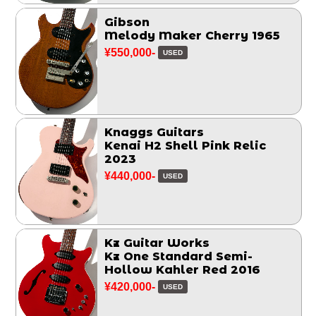
Gibson
Melody Maker Cherry 1965
¥550,000-
USED
Knaggs Guitars
Kenai H2 Shell Pink Relic
2023
¥440,000-
USED
Kz Guitar Works
Kz One Standard Semi-
Hollow Kahler Red 2016
¥420,000-
USED