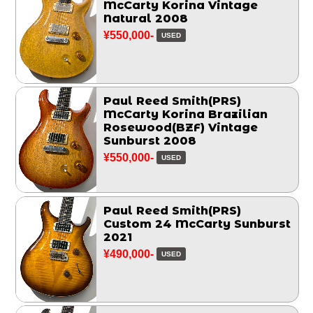
McCarty Korina Vintage
Natural 2008
¥550,000-
USED
Paul Reed Smith(PRS)
McCarty Korina Brazilian
Rosewood(BZF) Vintage
Sunburst 2008
¥550,000-
USED
Paul Reed Smith(PRS)
Custom 24 McCarty Sunburst
2021
¥490,000-
USED