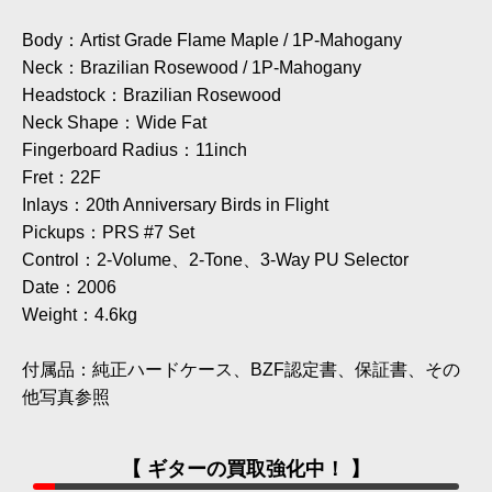
Body：Artist Grade Flame Maple / 1P-Mahogany
Neck：Brazilian Rosewood / 1P-Mahogany
Headstock：Brazilian Rosewood
Neck Shape：Wide Fat
Fingerboard Radius：11inch
Fret：22F
Inlays：20th Anniversary Birds in Flight
Pickups：PRS #7 Set
Control：2-Volume、2-Tone、3-Way PU Selector
Date：2006
Weight：4.6kg
付属品：純正ハードケース、BZF認定書、保証書、その
他写真参照
【 ギターの買取強化中！ 】