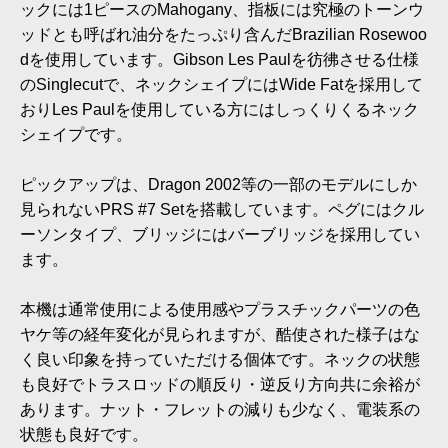
ックには1ピースのMahogany、指板には究極のトーンウ
ッドとも呼ばれ油分をたっぷり含んだBrazilian Rosewoo
dを使用しています。Gibson Les Paulを彷彿させる仕様
のSinglecutで、ネックシェイプにはWide Fatを採用して
おりLes Paulを使用している方にはしっくりくるネック
シェイプです。
ピックアップは、Dragon 2002等の一部のモデルにしか
見られないPRS #7 Setを搭載しています。ペグにはクル
ーソンタイプ、ブリッジにはバーブリッジを採用してい
ます。
本機は通常使用による使用感やプラスチックパーツの色
ヤケ等の経年変化が見られますが、酷使された様子はな
く良い印象を持っていただける個体です。ネックの状態
も良好でトラスロッドの順反り・逆反り方向共に余裕が
あります。ナット・フレットの減りも少なく、電装系の
状態も良好です。