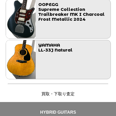
OOPEGG
Supreme Collection
Trailbreaker MK I Charcoal
Frost Metallic 2024
YAMAHA
LL-33J Natural
買取・下取り査定
HYBRID GUITARS