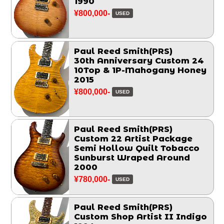
1990
¥800,000-
USED
Paul Reed Smith(PRS)
30th Anniversary Custom 24
10Top & 1P-Mahogany Honey
2015
¥800,000-
USED
Paul Reed Smith(PRS)
Custom 22 Artist Package
Semi Hollow Quilt Tobacco
Sunburst Wraped Around
2000
¥780,000-
USED
Paul Reed Smith(PRS)
Custom Shop Artist II Indigo