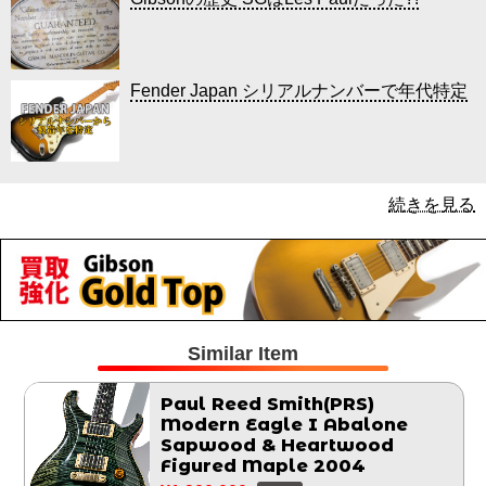
Fender Japan シリアルナンバーで年代特定
続きを見る
Similar Item
Paul Reed Smith(PRS)
Modern Eagle I Abalone
Sapwood & Heartwood
Figured Maple 2004