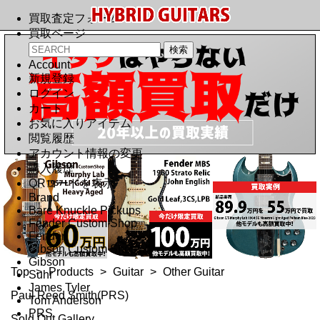
買取査定フォーム
買取ページ
Account
新規登録
ログイン
カート
お気に入りアイテム
閲覧履歴
アカウント情報の変更
購入履歴
QRコードを表示
Brand
Bare Knuckle Pickups
Fender Custom Shop
Fender
Gibson Custom Shop
Gibson
Top
>
Products
>
Guitar
>
Other Guitar
Suhr
James Tyler
Paul Reed Smith(PRS)
Tom Anderson
PRS
Sold Out Gallery