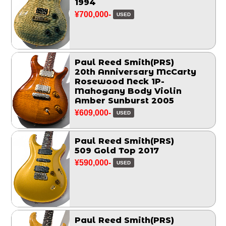
1994
¥700,000-
USED
Paul Reed Smith(PRS)
20th Anniversary McCarty
Rosewood Neck 1P-
Mahogany Body Violin
Amber Sunburst 2005
¥609,000-
USED
Paul Reed Smith(PRS)
509 Gold Top 2017
¥590,000-
USED
Paul Reed Smith(PRS)