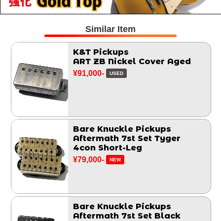
Similar Item
K&T Pickups
ART ZB Nickel Cover Aged
¥91,000-
USED
Bare Knuckle Pickups
Aftermath 7st Set Tyger
4con Short-Leg
¥79,000-
NEW
Bare Knuckle Pickups
Aftermath 7st Set Black