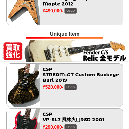
Maple 2012
¥490,000-
USED
Unique Item
ESP
STREAM-GT Custom Buckeye
Burl 2019
¥520,000-
USED
ESP
VP-SL7 風林火山RED 2001
¥290,000-
USED