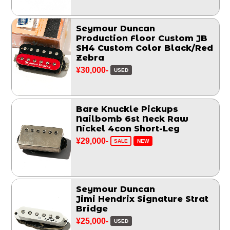
Seymour Duncan
Production Floor Custom JB
SH4 Custom Color Black/Red
Zebra
¥30,000-
USED
Bare Knuckle Pickups
Nailbomb 6st Neck Raw
Nickel 4con Short-Leg
¥29,000-
SALE
NEW
Seymour Duncan
Jimi Hendrix Signature Strat
Bridge
¥25,000-
USED