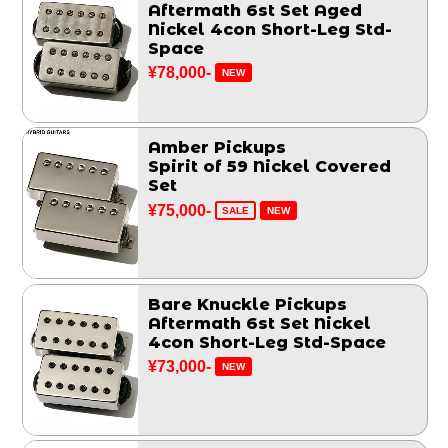
Aftermath 6st Set Aged
Nickel 4con Short-Leg Std-
Space
¥78,000-
NEW
Amber Pickups
Spirit of 59 Nickel Covered
Set
¥75,000-
SALE
NEW
Bare Knuckle Pickups
Aftermath 6st Set Nickel
4con Short-Leg Std-Space
¥73,000-
NEW