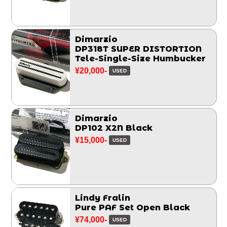
Dimarzio
DP318T SUPER DISTORTION
Tele-Single-Size Humbucker
¥20,000-
USED
Dimarzio
DP102 X2N Black
¥15,000-
USED
Lindy Fralin
Pure PAF Set Open Black
¥74,000-
USED