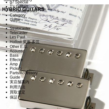
g7 Special
T's Guitars
RS Guitarworks
Category
Guitar
Stratocaster
Telecaster
Les Paul
Hollow 変形 多弦
Other E.G.
Acoustic
Bass
Effector
Amp
Pickup
Parts/Accessory
Guide
実店舗案内
利用方法
買取査定
保証