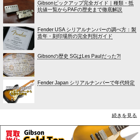
Gibsonピックアップ完全ガイド｜種類・抵
抗値一覧からPAFの歴史まで徹底解説
Fender USA シリアルナンバーの調べ方：製
造年・刻印場所の完全判別ガイド
Gibsonの歴史 SGはLes Paulだった?!
Fender Japan シリアルナンバーで年代特定
続きを見る