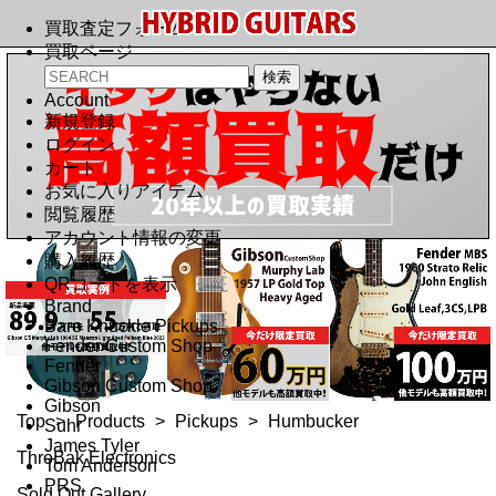
買取査定フォーム
買取ページ
Account
新規登録
ログイン
カート
お気に入りアイテム
閲覧履歴
アカウント情報の変更
購入履歴
QRコードを表示
Brand
Bare Knuckle Pickups
Fender Custom Shop
Fender
Gibson Custom Shop
Gibson
Top
>
Products
>
Pickups
>
Humbucker
Suhr
James Tyler
ThroBak Electronics
Tom Anderson
PRS
Sold Out Gallery