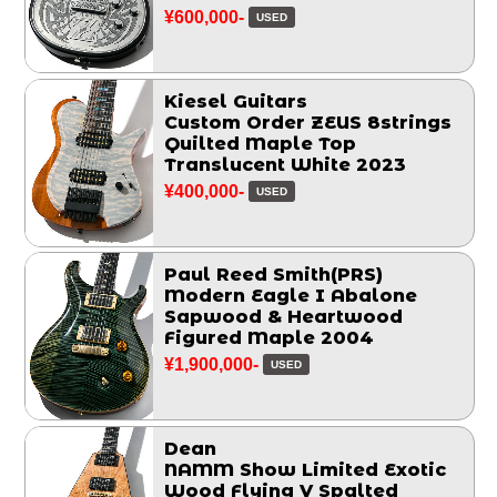
¥600,000-
USED
Kiesel Guitars
Custom Order ZEUS 8strings
Quilted Maple Top
Translucent White 2023
¥400,000-
USED
Paul Reed Smith(PRS)
Modern Eagle I Abalone
Sapwood & Heartwood
Figured Maple 2004
¥1,900,000-
USED
Dean
NAMM Show Limited Exotic
Wood Flying V Spalted