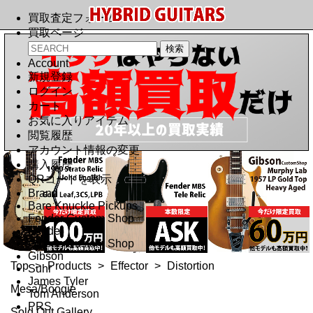
買取査定フォーム
買取ページ
Account
新規登録
ログイン
カート
お気に入りアイテム
閲覧履歴
アカウント情報の変更
購入履歴
QRコードを表示
Brand
Bare Knuckle Pickups
Fender Custom Shop
Fender
Gibson Custom Shop
Gibson
Top
>
Products
>
Effector
>
Distortion
Suhr
James Tyler
Mesa/Boogie
Tom Anderson
PRS
Sold Out Gallery