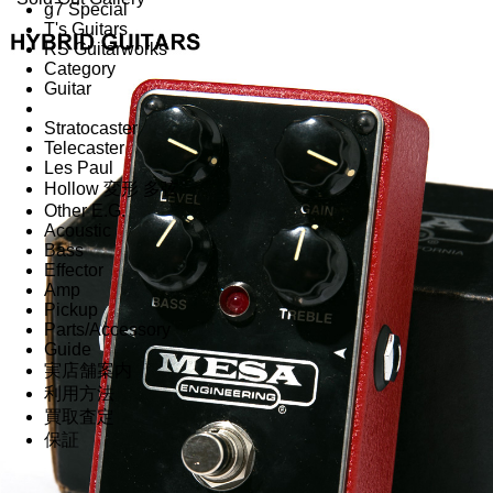
g7 Special
T's Guitars
RS Guitarworks
Category
Guitar
Stratocaster
Telecaster
Les Paul
Hollow 変形 多弦
Other E.G.
Acoustic
Bass
Effector
Amp
Pickup
Parts/Accessory
Guide
実店舗案内
利用方法
買取査定
保証