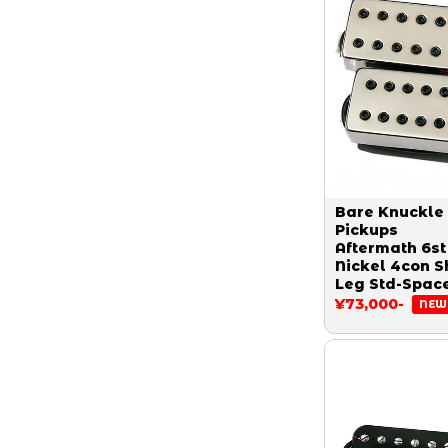
Bare Knuckle
Pickups
Aftermath 6st
Nickel 4con S
Leg Std-Spac
¥73,000-
NEW