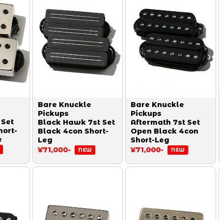
Bare Knuckle
Bare Knuckle
Pickups
Pickups
 Set
Black Hawk 7st Set
Aftermath 7st Set
hort-
Black 4con Short-
Open Black 4con
e
Leg
Short-Leg
¥71,000-
¥71,000-
NEW
NEW