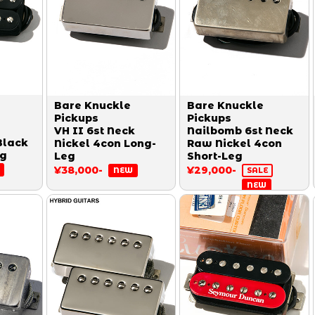
Bare Knuckle
Bare Knuckle
Pickups
Pickups
VH II 6st Neck
Nailbomb 6st Neck
Black
Nickel 4con Long-
Raw Nickel 4con
eg
Leg
Short-Leg
¥38,000-
¥29,000-
NEW
SALE
NEW