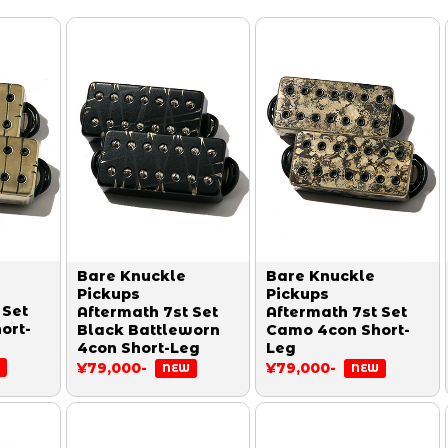
Bare Knuckle
Bare Knuckle
Pickups
Pickups
 Set
Aftermath 7st Set
Aftermath 7st Set
ort-
Black Battleworn
Camo 4con Short-
4con Short-Leg
Leg
¥79,000-
¥79,000-
NEW
NEW