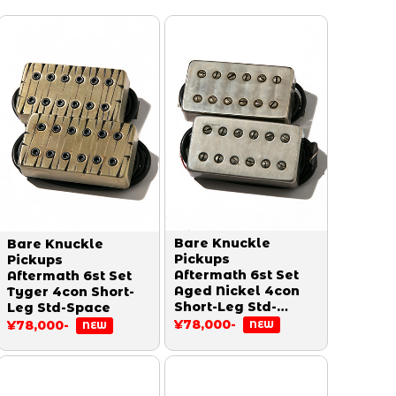
Bare Knuckle
Bare Knuckle
Pickups
Pickups
Aftermath 6st Set
Aftermath 6st Set
Aged Nickel 4con
Tyger 4con Short-
Short-Leg Std-
Leg Std-Space
Space
¥78,000-
¥78,000-
NEW
NEW