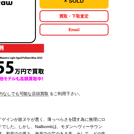
× SOLD
 Raw
買取・下取査定
Email
約なしでも可能な店頭買取
をご利用下さい。
イゲインが故ヌケが悪く、薄っぺらさを隠す為に無理にロ
した。しかし、Nailbombは、モダンヘヴィーサウン
様、和音での厚み、単音での芯のある音、そして、どの音