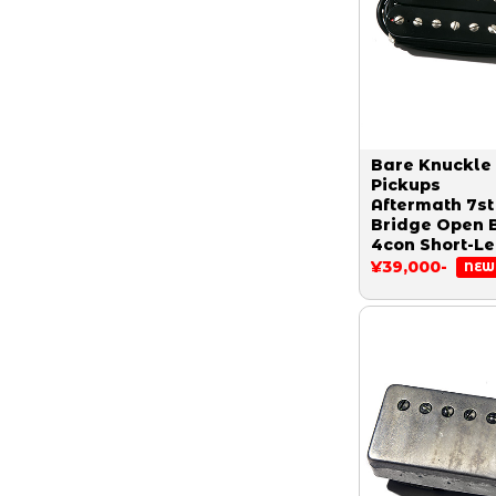
Bare Knuckle
Pickups
Aftermath 7st
Bridge Open 
4con Short-L
¥39,000-
NEW