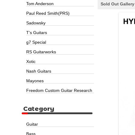
Tom Anderson
Sold Out Gallery
Paul Reed Smith(PRS)
Sadowsky
T's Guitars
g7 Special
RS Guitarworks
Xotic
Nash Guitars
Mayones
Freedom Custom Guitar Research
Category
Guitar
Bass