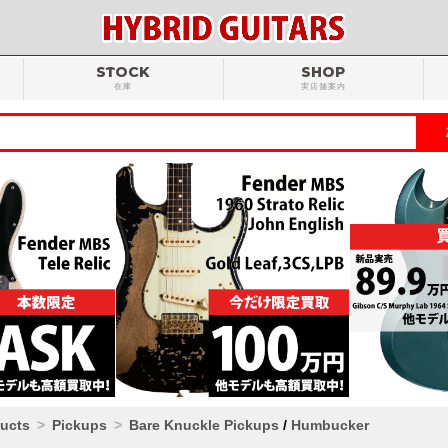
STOCK
SHOP
在庫
実店舗案内
ducts
Pickups
Bare Knuckle Pickups
/
Humbucker