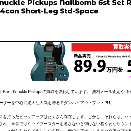
nuckle Pickups Nailbomb 6st Set
 4con Short-Leg Std-Space
are Knuckle Pickupsの買取を強化しています。
無料メール査定
や
予
 PRSユーザーを中心に絶大な人気を誇るモダンハイアウトプットPU。
マを持ったピックアップはたくさん存在します。しかし、それらは、ハ
され、単音ではミッドブースターを通さないと弾けない程やわなサウンドで
、しっかりしたミドルレンジを持ち、他のベアナックルピックアップ同