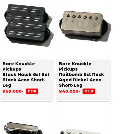
Bare Knuckle
Bare Knuckle
Pickups
Pickups
Black Hawk 6st Set
Nailbomb 6st Neck
Black 4con Short-
Aged Nickel 4con
Leg
Short-Leg
¥69,000-
¥40,000-
NEW
NEW