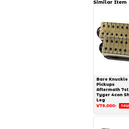
Similar Item
Bare Knuckle
Pickups
Aftermath 7st
Tyger 4con Sh
Leg
¥79,000-
NEW