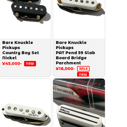
Bare Knuckle
Bare Knuckle
Pickups
Pickups
Country Boy Set
PAT Pend 59 Slab
Nickel
Board Bridge
Parchment
¥45,000-
NEW
¥18,000-
SALE
NEW