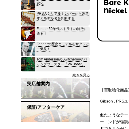
Bare K
変化
Nickel
PRSのシリアルナンバーから製造
年とモデル名を判断する
Fender 50年代ストラトの特徴に
迫る！
Fenderの歴史とモデルをサクッと
一気見！
Tom AndersonのSwitcherooやパ
ッシブブースター「VA Boost」
続きを見る
実店舗案内
【買取強化商品】B
Gibson ,
保証/アフターケア
似たようなテー
ーエンドが強調
ドでありながら