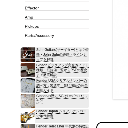
Effector
Amp
Pickups
Parts/Accessory
Suhr Guitars(サーギター)とは？特
徴・John Suhrの経歴・ラインナ
ップを解説
Gibsonピックアップ完全ガイド｜
種類・抵抗値一覧からPAFの歴史
まで徹底解説
Fender USA シリアルナンバーの
調べ方：製造年・刻印場所の完全
判別ガイド
Gibsonの歴史 SGはLes Paulだっ
た?!
Fender Japan シリアルナンバー
で年代特定
Fender Telecaster 年代別の特徴と