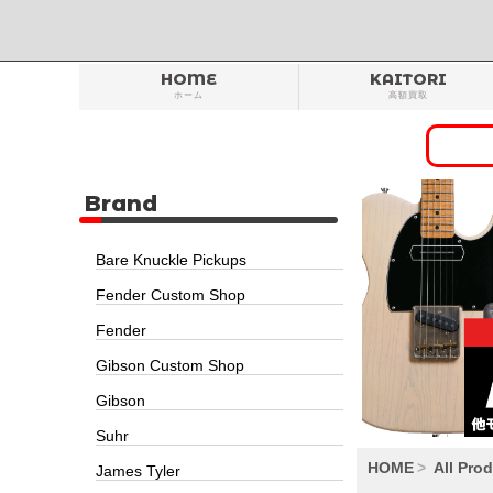
HOME
KAITORI
ホーム
高額買取
Brand
Bare Knuckle Pickups
Fender Custom Shop
Fender
Gibson Custom Shop
Gibson
Suhr
HOME
All Pro
James Tyler