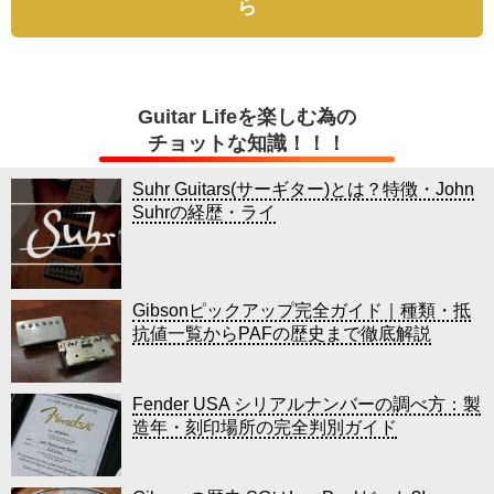
ら
Guitar Lifeを楽しむ為の
チョットな知識！！！
Suhr Guitars(サーギター)とは？特徴・John
Suhrの経歴・ライ
Gibsonピックアップ完全ガイド｜種類・抵
抗値一覧からPAFの歴史まで徹底解説
Fender USA シリアルナンバーの調べ方：製
造年・刻印場所の完全判別ガイド