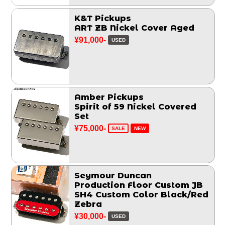
K&T Pickups
ART ZB Nickel Cover Aged
¥91,000-
USED
Amber Pickups
Spirit of 59 Nickel Covered
Set
¥75,000-
SALE
NEW
Seymour Duncan
Production Floor Custom JB
SH4 Custom Color Black/Red
Zebra
¥30,000-
USED