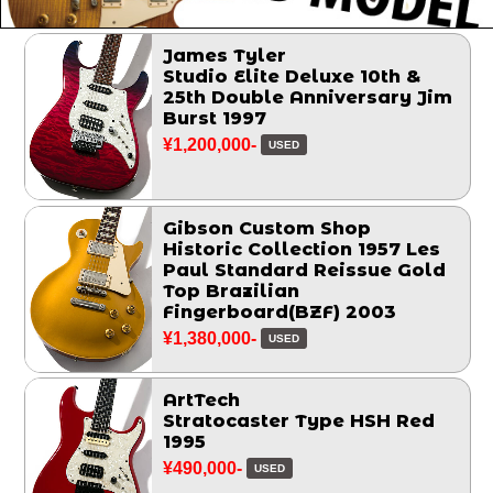
James Tyler
Studio Elite Deluxe 10th &
25th Double Anniversary Jim
Burst 1997
¥1,200,000-
USED
Gibson Custom Shop
Historic Collection 1957 Les
Paul Standard Reissue Gold
Top Brazilian
Fingerboard(BZF) 2003
¥1,380,000-
USED
ArtTech
Stratocaster Type HSH Red
1995
¥490,000-
USED