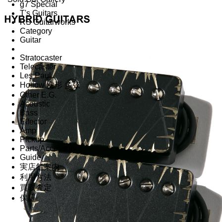
g7 Special
T's Guitars
RS Guitarworks
Category
Guitar
Stratocaster
Telecaster
Les Paul
Hollow 変形 多弦
Other E.G.
Acoustic
Bass
Effector
Amp
Pickup
Parts/Accessory
Guide
実店舗案内
利用方法
買取査定
保証