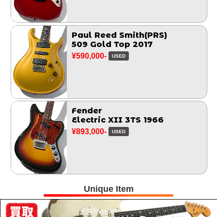
Paul Reed Smith(PRS)
509 Gold Top 2017
¥590,000-
USED
Fender
Electric XII 3TS 1966
¥893,000-
USED
Unique Item