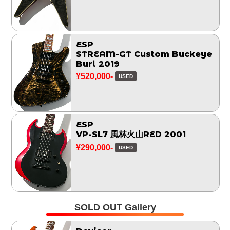
ESP
STREAM-GT Custom Buckeye
Burl 2019
¥520,000-
USED
ESP
VP-SL7 風林火山RED 2001
¥290,000-
USED
SOLD OUT Gallery