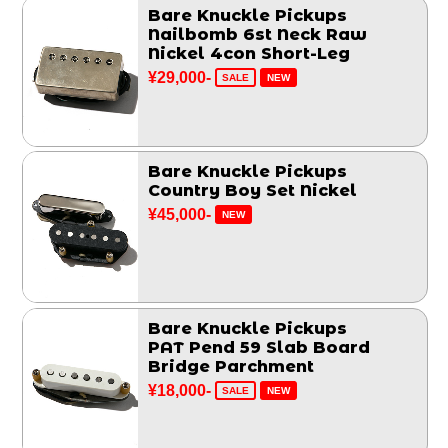
Bare Knuckle Pickups
Nailbomb 6st Neck Raw
Nickel 4con Short-Leg
¥29,000-
SALE
NEW
Bare Knuckle Pickups
Country Boy Set Nickel
¥45,000-
NEW
Bare Knuckle Pickups
PAT Pend 59 Slab Board
Bridge Parchment
¥18,000-
SALE
NEW