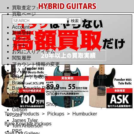
買取査定フォーム
買取ページ
Account
新規登録
ログイン
カート
お気に入りアイテム
閲覧履歴
アカウント情報の変更
購入履歴
QRコードを表示
Brand
Bare Knuckle Pickups
Fender Custom Shop
Fender
Gibson Custom Shop
Gibson
Top
>
Products
>
Pickups
>
Humbucker
Suhr
James Tyler
Bare Knuckle Pickups
Tom Anderson
PRS
Sold Out Gallery