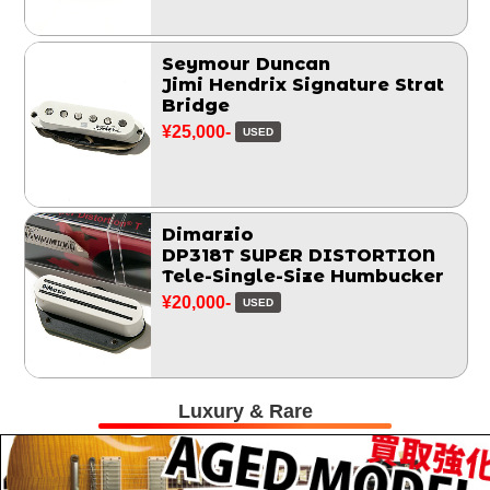
Seymour Duncan
Jimi Hendrix Signature Strat
Bridge
¥25,000-
USED
Dimarzio
DP318T SUPER DISTORTION
Tele-Single-Size Humbucker
¥20,000-
USED
Luxury & Rare