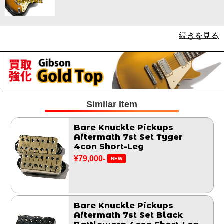
続きを見る
Similar Item
Bare Knuckle Pickups
Aftermath 7st Set Tyger
4con Short-Leg
¥79,000-
NEW
Bare Knuckle Pickups
Aftermath 7st Set Black