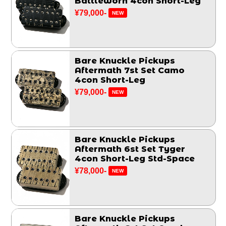
Battleworn 4con Short-Leg
¥79,000-
NEW
Bare Knuckle Pickups
Aftermath 7st Set Camo
4con Short-Leg
¥79,000-
NEW
Bare Knuckle Pickups
Aftermath 6st Set Tyger
4con Short-Leg Std-Space
¥78,000-
NEW
Bare Knuckle Pickups