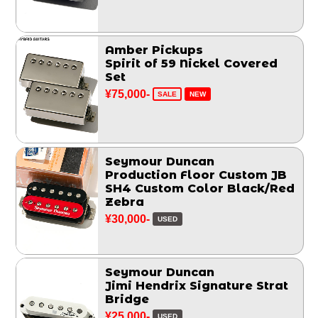
Amber Pickups
Spirit of 59 Nickel Covered
Set
¥75,000-
SALE
NEW
Seymour Duncan
Production Floor Custom JB
SH4 Custom Color Black/Red
Zebra
¥30,000-
USED
Seymour Duncan
Jimi Hendrix Signature Strat
Bridge
¥25,000-
USED