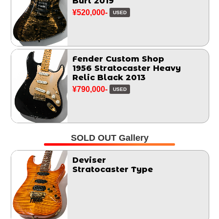
Burl 2019
¥520,000-
USED
Fender Custom Shop
1956 Stratocaster Heavy
Relic Black 2013
¥790,000-
USED
SOLD OUT Gallery
Deviser
Stratocaster Type