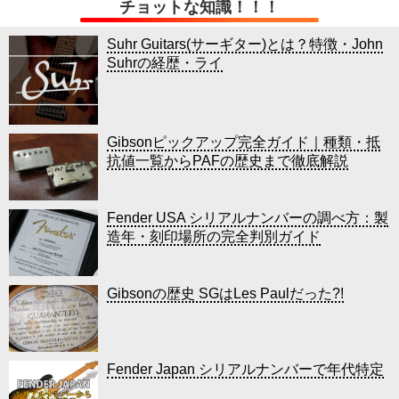
チョットな知識！！！
Suhr Guitars(サーギター)とは？特徴・John
Suhrの経歴・ライ
Gibsonピックアップ完全ガイド｜種類・抵
抗値一覧からPAFの歴史まで徹底解説
Fender USA シリアルナンバーの調べ方：製
造年・刻印場所の完全判別ガイド
Gibsonの歴史 SGはLes Paulだった?!
Fender Japan シリアルナンバーで年代特定