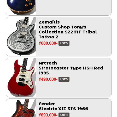
Zemaitis
Custom Shop Tony's
Collection S22MT Tribal
Tattoo 2
¥600,000-
USED
ArtTech
Stratocaster Type HSH Red
1995
¥490,000-
USED
Fender
Electric XII 3TS 1966
¥893,000-
USED