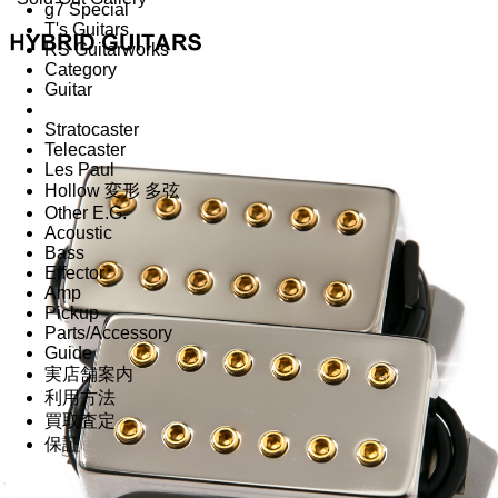
g7 Special
T's Guitars
RS Guitarworks
Category
Guitar
Stratocaster
Telecaster
Les Paul
Hollow 変形 多弦
Other E.G.
Acoustic
Bass
Effector
Amp
Pickup
Parts/Accessory
Guide
実店舗案内
利用方法
買取査定
保証