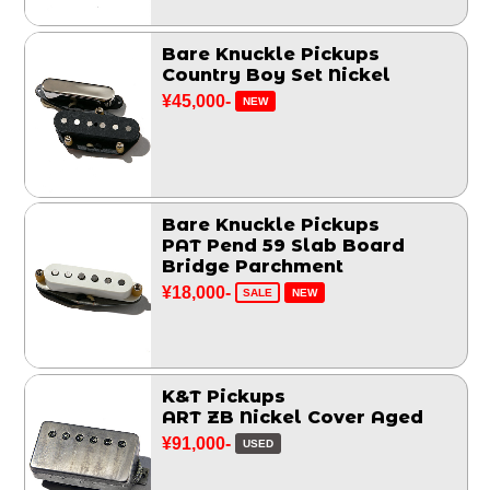
Bare Knuckle Pickups
Country Boy Set Nickel
¥45,000-
NEW
Bare Knuckle Pickups
PAT Pend 59 Slab Board
Bridge Parchment
¥18,000-
SALE
NEW
K&T Pickups
ART ZB Nickel Cover Aged
¥91,000-
USED