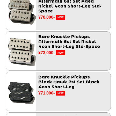
Aftermath 6st Set Aged
Nickel 4con Short-Leg Std-
Space
¥78,000-
NEW
Bare Knuckle Pickups
Aftermath 6st Set Nickel
4con Short-Leg Std-Space
¥73,000-
NEW
Bare Knuckle Pickups
Black Hawk 7st Set Black
4con Short-Leg
¥71,000-
NEW