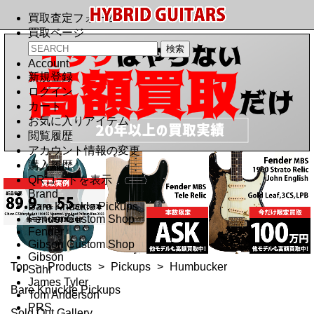
買取査定フォーム
買取ページ
Account
新規登録
ログイン
カート
お気に入りアイテム
閲覧履歴
アカウント情報の変更
購入履歴
QRコードを表示
Brand
Bare Knuckle Pickups
Fender Custom Shop
Fender
Gibson Custom Shop
Gibson
Top
>
Products
>
Pickups
>
Humbucker
Suhr
James Tyler
Bare Knuckle Pickups
Tom Anderson
PRS
Sold Out Gallery