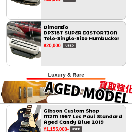
Dimarzio
DP318T SUPER DISTORTION
Tele-Single-Size Humbucker
¥20,000-
USED
Luxury & Rare
Gibson Custom Shop
M2M 1957 Les Paul Standard
Aged Candy Blue 2019
¥1,155,000-
USED