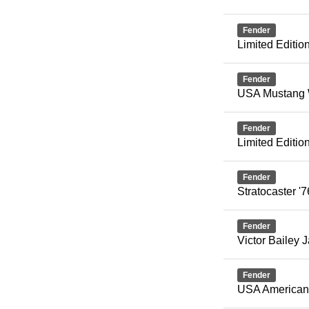
Fender
Limited Editi
Fender
USA Mustang 
Fender
Limited Editio
Fender
Stratocaster '7
Fender
Victor Bailey 
Fender
USA American 