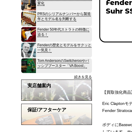
Fender
変化
Suhr S
PRSのシリアルナンバーから製造
年とモデル名を判断する
Fender 50年代ストラトの特徴に
迫る！
Fenderの歴史とモデルをサクッと
一気見！
Tom AndersonのSwitcherooやパ
ッシブブースター「VA Boost」
続きを見る
実店舗案内
【買取強化商品】
Eric Cla
保証/アフターケア
Fender Strato
ボディにBassw
しています。サーキッ