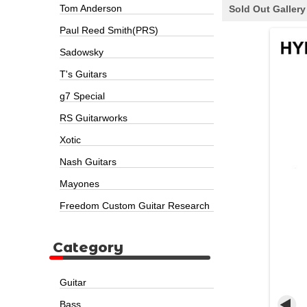
Tom Anderson
Sold Out Gallery
Paul Reed Smith(PRS)
Sadowsky
T's Guitars
g7 Special
RS Guitarworks
Xotic
Nash Guitars
Mayones
Freedom Custom Guitar Research
Category
Guitar
Bass