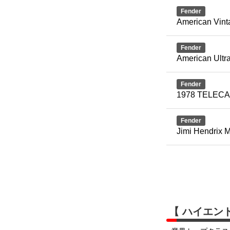
Fender
American Vint
Fender
American Ultra
Fender
1978 TELEC
Fender
Jimi Hendrix M
【 ハイエン