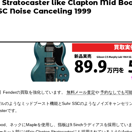
 Stratocaster like Clapton Mid Boo
SC Noise Canceling 1999
Fenderの買取を強化しています。
無料メール査定
や
予約なしでも可
ptonモデルのようなミッドブースト機能とSuhr SSCのようなノイズキャン
casterです。
ood、ネックにMapleを使用し、指板は9.5inchラディアスを採用しています。ピック
ト部にはEric Clapton Stratocasterにも採用されているようなActi