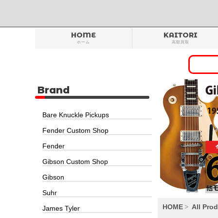
HOME
KAITORI
ホーム
高額買取
Brand
Bare Knuckle Pickups
Fender Custom Shop
Fender
Gibson Custom Shop
Gibson
Suhr
HOME
All Pro
James Tyler