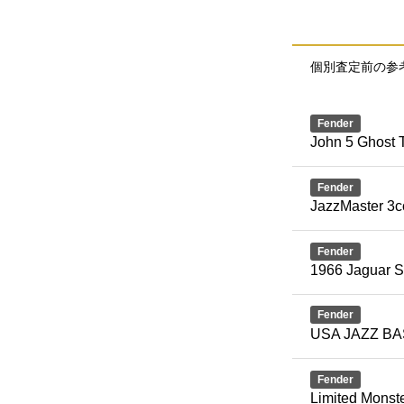
個別査定前の参
Fender
John 5 Ghost T
Fender
JazzMaster 3c
Fender
1966 Jaguar S
Fender
USA JAZZ B
Fender
Limited Monste