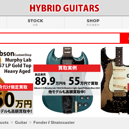
STOCK
SHOP
在庫
実店舗案内
ducts
Guitar
Fender
/
Stratocaster