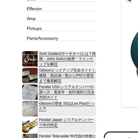
Effector
Amp
Pickups
Parts/Accessory
Suhr Guitars(サーギター)とは？特
徴・John Suhrの経歴・ラインナ
ップを解説
Gibsonピックアップ完全ガイド｜
種類・抵抗値一覧からPAFの歴史
まで徹底解説
Fender USA シリアルナンバーの
調べ方：製造年・刻印場所の完全
判別ガイド
Gibsonの歴史 SGはLes Paulだっ
た?!
Fender Japan シリアルナンバー
で年代特定
Fender Telecaster 年代別の特徴と