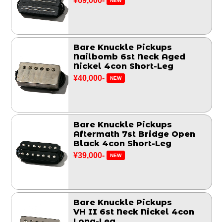
¥69,000-
NEW
Bare Knuckle Pickups
Nailbomb 6st Neck Aged
Nickel 4con Short-Leg
¥40,000-
NEW
Bare Knuckle Pickups
Aftermath 7st Bridge Open
Black 4con Short-Leg
¥39,000-
NEW
Bare Knuckle Pickups
VH II 6st Neck Nickel 4con
Long-Leg