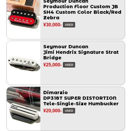
Seymour Duncan
Production Floor Custom JB
SH4 Custom Color Black/Red
Zebra
¥30,000-
USED
Seymour Duncan
Jimi Hendrix Signature Strat
Bridge
¥25,000-
USED
Dimarzio
DP318T SUPER DISTORTION
Tele-Single-Size Humbucker
¥20,000-
USED