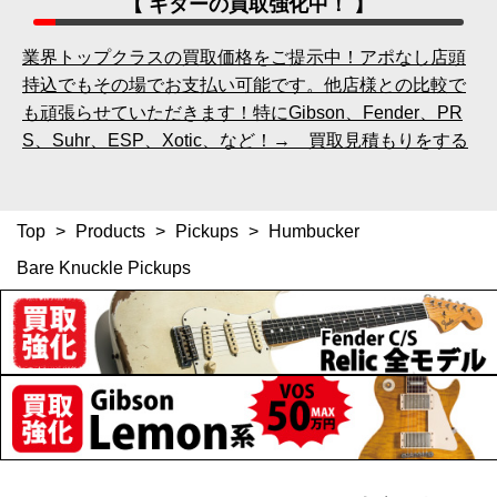
【 ギターの買取強化中！ 】
業界トップクラスの買取価格をご提示中！アポなし店頭
持込でもその場でお支払い可能です。他店様との比較で
も頑張らせていただきます！特にGibson、Fender、PR
S、Suhr、ESP、Xotic、など！→ 買取見積もりをする
Top
>
Products
>
Pickups
>
Humbucker
Bare Knuckle Pickups