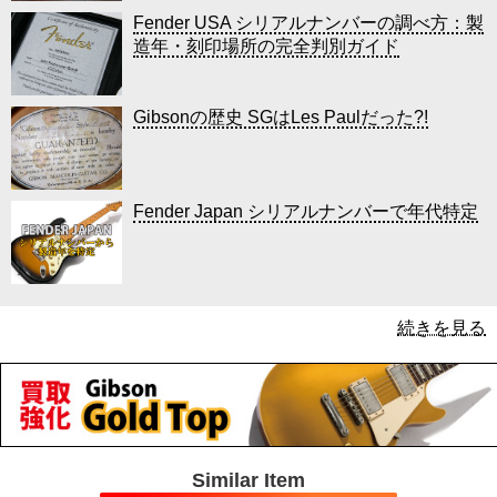
Fender USA シリアルナンバーの調べ方：製
造年・刻印場所の完全判別ガイド
Gibsonの歴史 SGはLes Paulだった?!
Fender Japan シリアルナンバーで年代特定
続きを見る
Similar Item