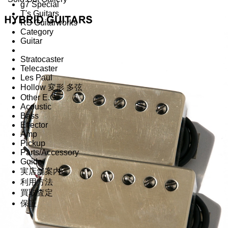
g7 Special
T's Guitars
RS Guitarworks
Category
Guitar
Stratocaster
Telecaster
Les Paul
Hollow 変形 多弦
Other E.G.
Acoustic
Bass
Effector
Amp
Pickup
Parts/Accessory
Guide
実店舗案内
利用方法
買取査定
保証