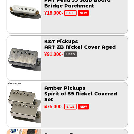
PAT Pend 59 Slab Board
Bridge Parchment
¥18,000-
SALE
NEW
K&T Pickups
ART ZB Nickel Cover Aged
¥91,000-
USED
Amber Pickups
Spirit of 59 Nickel Covered
Set
¥75,000-
SALE
NEW