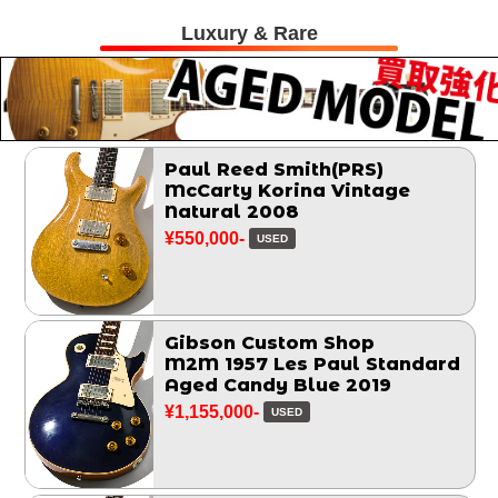
Luxury & Rare
Paul Reed Smith(PRS)
McCarty Korina Vintage
Natural 2008
¥550,000-
USED
Gibson Custom Shop
M2M 1957 Les Paul Standard
Aged Candy Blue 2019
¥1,155,000-
USED