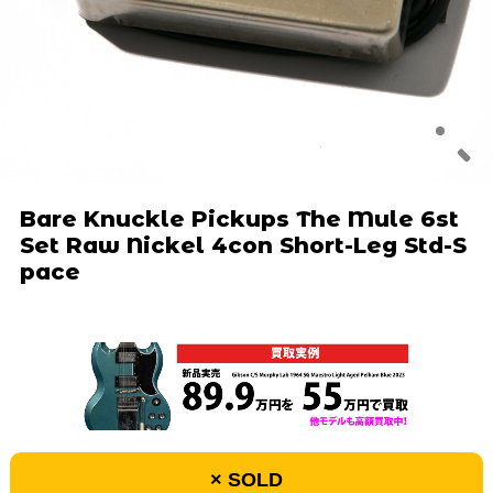
Bare Knuckle Pickups The Mule 6st
Set Raw Nickel 4con Short-Leg Std-S
pace
× SOLD