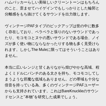
ハムバッカーらしい美味しいクリーントーンはもちろん
のこと、歪ませてハイゲインでもしっかりとした輪郭と
分離感をもち抜けてくるサウンドを出力致します。
ヴィンテージPAFタイプのピックアップは世の中に数多
く存在しており、ペラペラと張りのないサウンドであっ
たり、モコモコとヌケの悪いサウンドである場合、ノイ
ズが多く使い物にならなかったりする物も多く見受けら
れます。しかしThe Muleに限ってはそういうことはあり
ません。
本当に広いレンジと甘くありながら煌びやかな高域、程
よくミドルにパンチのある太さを持ち、モコモコしてし
まうような邪魔な低域もありません。どの帯域も十分な
倍音を持っている為、多くのヴィンテージPAFユーザー
からも支持されています。これはBareKnuckleのサウン
ドセンスと"本物"を研究した成果でしょう。