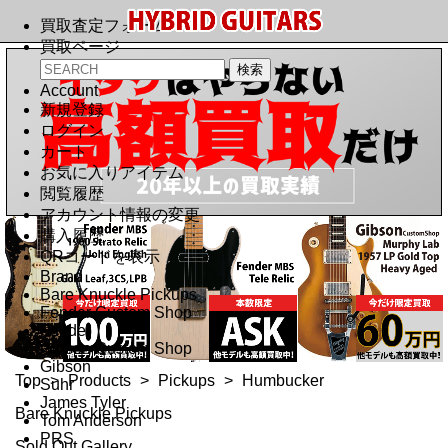
買取査定フォーム
買取ページ
Account
新規登録
ログイン
カート
お気に入りアイテム
閲覧履歴
アカウント情報の変更
購入履歴
QRコードを表示
Brand
Bare Knuckle Pickups
Fender Custom Shop
Fender
Gibson Custom Shop
Gibson
Top
>
Products
>
Pickups
>
Humbucker
Suhr
James Tyler
Bare Knuckle Pickups
Tom Anderson
PRS
Sold Out Gallery