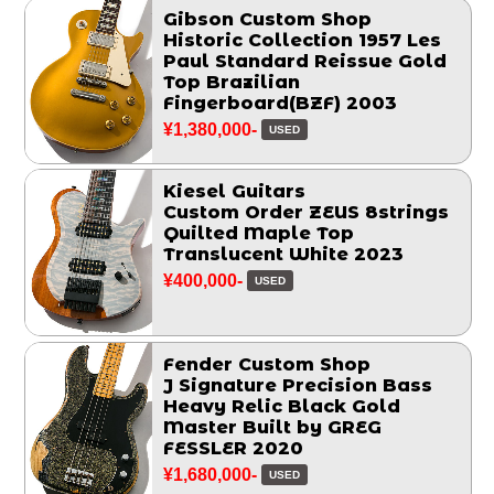
Gibson Custom Shop
Historic Collection 1957 Les
Paul Standard Reissue Gold
Top Brazilian
Fingerboard(BZF) 2003
¥1,380,000-
USED
Kiesel Guitars
Custom Order ZEUS 8strings
Quilted Maple Top
Translucent White 2023
¥400,000-
USED
Fender Custom Shop
J Signature Precision Bass
Heavy Relic Black Gold
Master Built by GREG
FESSLER 2020
¥1,680,000-
USED