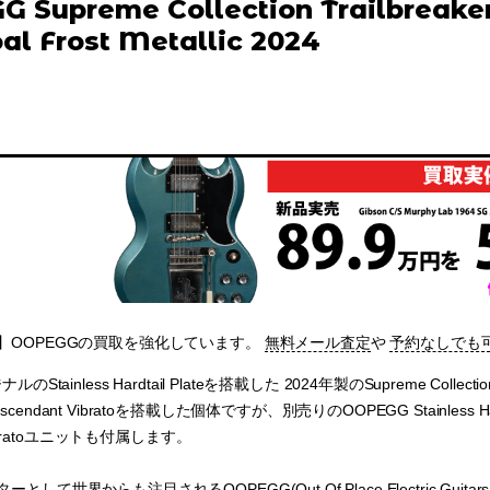
 Supreme Collection Trailbreake
al Frost Metallic 2024
】OOPEGGの買取を強化しています。
無料メール査定
や
予約なしでも
tainless Hardtail Plateを搭載した 2024年製のSupreme Collection Tr
endant Vibratoを搭載した個体ですが、別売りのOOPEGG Stainless 
 Vibratoユニットも付属します。
して世界からも注目されるOOPEGG(Out Of Place Electric Guit