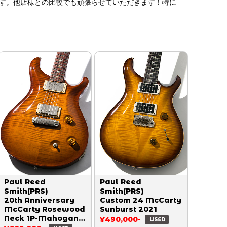
す。他店様との比較でも頑張らせていただきます！特に
Paul Reed
Paul Reed
Smith(PRS)
Smith(PRS)
20th Anniversary
Custom 24 McCarty
McCarty Rosewood
Sunburst 2021
Neck 1P-Mahogany
¥490,000-
USED