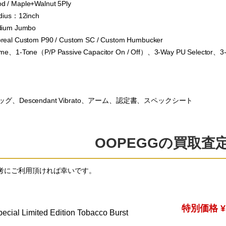
 / Maple+Walnut 5Ply
dius：12inch
dium Jumbo
eal Custom P90 / Custom SC / Custom Humbucker
me、1-Tone（P/P Passive Capacitor On / Off）、3-Way PU Selector、3-W
、Descendant Vibrato、アーム、認定書、スペックシート
OOPEGGの買取査
考にご利用頂ければ幸いです。
特別価格 ¥1
pecial Limited Edition Tobacco Burst