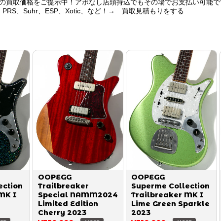
の買取価格をご提示中！アポなし店頭持込でもその場でお支払い可能で
er、PRS、Suhr、ESP、Xotic、など！→ 買取見積もりをする
OOPEGG
OOPEGG
ection
Trailbreaker
Superme Collection
MK I
Special NAMM2024
Trailbreaker MK I
Limited Edition
Lime Green Sparkle
Cherry 2023
2023