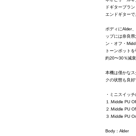
ドギターブラン
エンドギターで
ボディにAlder
ップには奈良県大
ン・オフ・Mid
トーンポットを引っ張
約20〜30％
本機は僅かなス
クの状態も良好
・ミニスイッチ
１.Middle P
２.Middle PU O
３.Middle PU
Body：Alder