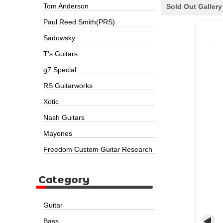
Tom Anderson
Sold Out Gallery
Paul Reed Smith(PRS)
Sadowsky
T's Guitars
g7 Special
RS Guitarworks
Xotic
Nash Guitars
Mayones
Freedom Custom Guitar Research
Category
Guitar
Bass