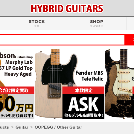
STOCK
SHOP
在庫
実店舗案内
ducts
Guitar
OOPEGG
/
Other Guitar