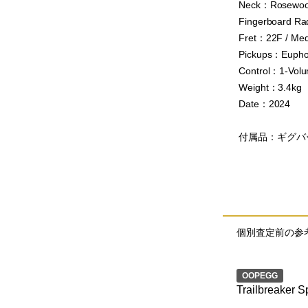
Neck：Rosewood
Fingerboard Ra
Fret：22F / Me
Pickups：Euphor
Control：1-Volu
Weight：3.4kg
Date：2024
付属品：ギグバッグ
個別査定前の参
OOPEGG
Trailbreaker S