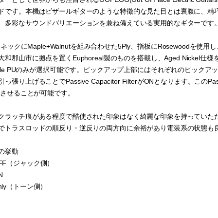
ドです。本機はビザールギターのような特徴的な見た目とは裏腹に、精
、多彩なサウンドバリエーションを兼ね備えている実用的なギターです
、ネックにMaple+Walnutを組み合わせた5Ply、指板にRosewood
和郡山市に拠点を置くEuphoreal製のものを搭載し、Aged Nickel仕
dle PUのみが選択可能です。ピックアップ上部にはそれぞれのピックアップ
り上げることでPassive Capacitor FilterがONとなります。このPass
減衰させることが可能です。
クラッチ痕がある程度で酷使された印象はなく綺麗な印象を持っていた
でトラスロッドの順反り・逆反りの両方向に余裕があり電装系の状態も
の挙動
U OFF（ジャック側）
N
 Only（トーン側）