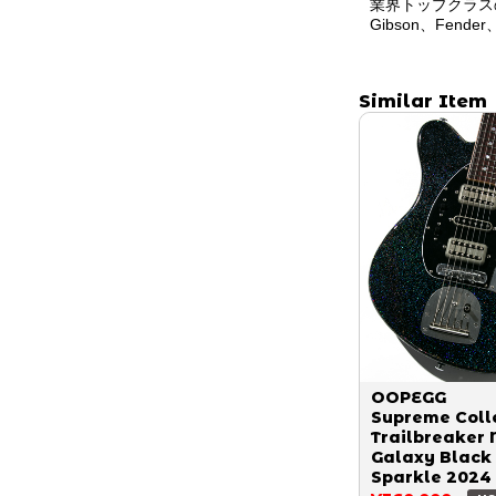
業界トップクラス
Gibson、Fend
Similar Item
OOPEGG
Supreme Coll
Trailbreaker 
Galaxy Black
Sparkle 2024