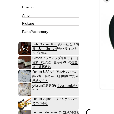
Effector
Amp
Pickups
Parts/Accessory
Suhr Guitars(サーギター)とは？特
徴・John Suhrの経歴・ラインナ
ップを解説
Gibsonピックアップ完全ガイド｜
種類・抵抗値一覧からPAFの歴史
まで徹底解説
Fender USA シリアルナンバーの
調べ方：製造年・刻印場所の完全
判別ガイド
Gibsonの歴史 SGはLes Paulだっ
た?!
Fender Japan シリアルナンバー
で年代特定
Fender Telecaster 年代別の特徴と