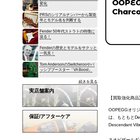
OOPEGG
変化
Charco
PRSのシリアルナンバーから製造
年とモデル名を判断する
Fender 50年代ストラトの特徴に
迫る！
Fenderの歴史とモデルをサクッと
一気見！
Tom AndersonのSwitcherooやパ
ッシブブースター「VA Boost」
続きを見る
実店舗案内
【買取強化商品
OOPEGGオリジナルのS
保証/アフターケア
は、もともとDesc
Descendant
ネオビザールギターと