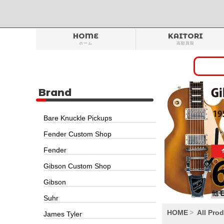
HOME
KAITORI
ホーム
高額買取
Brand
Bare Knuckle Pickups
Fender Custom Shop
Fender
Gibson Custom Shop
Gibson
Suhr
HOME
All Pro
James Tyler